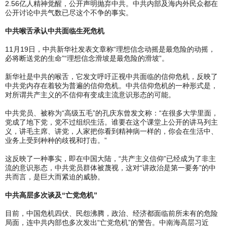
2.56亿人精神觉醒，公开声明抛弃中共。中共内部及海内外民众都在
公开讨论中共气数已尽这个不争的事实。
中共喉舌承认中共面临生死危机
11月19日，中共新华社发表文章称“理想信念动摇是最危险的动摇，
必将断送党的生命”“理想信念滑坡是最危险的滑坡”。
新华社是中共的喉舌，它发文呼吁正视中共面临的信仰危机，反映了
中共党内存在着较为普遍的信仰危机。中共信仰危机的一种形式是，
对所谓共产主义的不信仰有变成主流意识形态的可能。
中共党员、被称为“高级五毛”的孔庆东曾发文称：“在很多大学里面，
党成了地下党，党不过组织生活。谁要在这个课堂上公开的讲马列主
义，讲毛主席、讲党，人家把你看到精神病一样的，你会在生活中、
业务上受到种种的歧视和打击。”
这反映了一种事实，即在中国大陆，“共产主义信仰”已经成为了非主
流的意识形态，中共党员群体被蔑视，这对“讲政治是第一要务”的中
共而言，是巨大而紧迫的威胁。
中共高层多次谈及“亡党危机”
目前，中国危机四伏、民怨沸腾，政治、经济都面临前所未有的危险
局面，连中共内部也多次发出“亡党危机”的警告。中南海高层习近