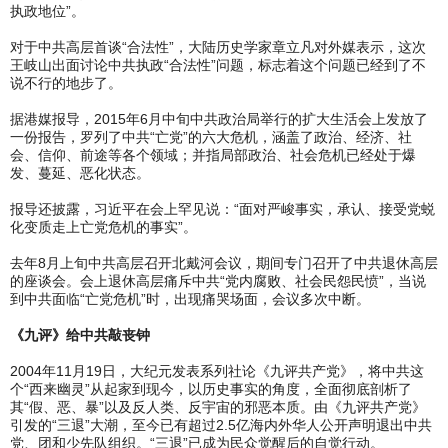
执政地位”。
对于中共高层首谈“合法性”，大陆历史学家章立凡对外媒表示，这次
王岐山出面讨论中共执政“合法性”问题，标志着这个问题已经到了不
说不行的地步了。
据港媒报导，2015年6月中旬中共政治局举行的扩大生活会上发放了
一份报告，罗列了中共“亡党”的六大危机，涵盖了政治、经济、社
会、信仰、前途等各个领域；并指局部政治、社会危机已经处于爆
发、蔓延、恶化状态。
报导还披露，习近平在会上罕见说：“面对严峻事实，承认、接受党蜕
化变质走上亡党危机的事实”。
去年8月上旬中共高层召开北戴河会议，期间专门召开了中共退休高层
的座谈会。会上退休高层痛斥中共“党内腐败、社会民怨民愤”，当说
到中共面临“亡党危机”时，出现痛哭场面，会议多次中断。
《九评》给中共敲丧钟
2004年11月19日，大纪元发表系列社论《九评共产党》，将中共这
个“西来幽灵”从起家到现今，以历史事实的角度，全面彻底剖析了
其“假、恶、暴”以及反人类、反宇宙的邪恶本质。由《九评共产党》
引发的“三退”大潮，至今已有超过2.5亿海内外华人公开声明退出中共
党、团和少先队组织。“三退”已成为民众觉醒后的自觉行动。