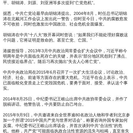
平、胡锦涛、刘源、刘亚洲等多次提到“亡党危机”。
据悉，中共亡党论最早由胡锦涛提出。2004年8月，时任总书记胡锦
涛在北戴河工作会议上发出此一警告，但时至今日，中共的腐败愈发
不可收拾，同时也激发出中国政治、社会危机全面爆发。
胡锦涛在中共“十八大”致开幕词时曾说：“如果我们不能处理好腐败这
个问题，它将证明是致命的。甚至亡党、亡国。”
港媒曾报导，2013年3月中共政治局常委会扩大会议中，习近平称今
明两年是中共面临生死存亡的关键，并表示“部分地区民怨到了沸点、
民愤接近临界点”。随后习再次抛出“失去人心将亡党”。
中共中央政治局在2015年6月召开了一次扩大生活会议，讨论政治、
经济、社会、前途等方面存在的重大危机。习近平在会上表示，中共
已面临蜕化变质走上亡党毁国危机，要勇于面对、接受、承认这个事
实。
2014年8月25日，中纪委书记王岐山出席中共政协常委会议，并作了
脱稿讲话。他警告说，中共要防止自己垮台。
2015年9月9日，中共邀请来自全世界逾80名政治人物和学者到北京参
加一个所谓“2015中国共产党与世界对话会”，称要咨询外国专家如何
反腐。中纪委书记王岐山出席该会，并首次谈到中共“合法性”的危
机。他称，共产党“可能面临执政合法性资源的流失与枯竭，直至丧失