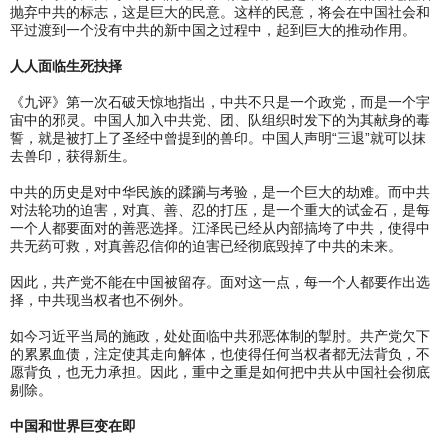
抛弃中共的标志，这是巨大的民意。这样的民意，将会在中国社会和
平过渡到一个没有中共的新中国之过程中，起到巨大的推动作用。
人人面临生死抉择
《九评》第一次石破天惊地指出，中共不只是一个政党，而是一个宇
宙中的邪灵。中国人加入中共党、团、队组织时发下的为其献身的毒
誓，就是被打上了圣经中曾提到的兽印。中国人声明“三退”就可以抹
去兽印，获得新生。
中共的历史是对中华民族的蹂躏与考验，是一个巨大的劫难。而中共
对法轮功的迫害，对真、善、忍的打压，是一个重大的试金石，是每
一个人都要面对的善恶选择。江泽民已经从内部搞垮了中共，使得中
共无药可救，对真善忍信仰的迫害已经彻底毁掉了中共的未来。
因此，共产党不能在中国被留存。面对这一点，每一个人都要作出选
择，中共现当权者也不例外。
如今习近平当局的施政，处处面临中共邪恶体制的掣肘。共产党欠下
的累累血债，注定使其走向解体，也使得任何当权者都无法背负，不
愿背负，也无力承担。因此，重中之重是如何把中共从中国社会彻底
剔除。
中国和世界巨变在即