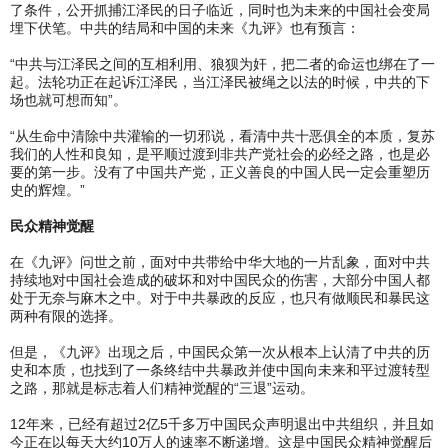
了条件，公开抓捕江泽民的日子临近，同时也为未来的中国社会变局
埋下伏笔。中共的结局和中国的未来《九评》也有预言：
“中共与江泽民之间的互相利用、狼狈为奸，把二者的命运也绑在了一
起。法轮功正在起诉江泽民，当江泽民被绳之以法的时候，中共的下
场也就可想而知”。
“从生命中清除中共灌输的一切邪说，看清中共十恶俱全的本质，复苏
我们的人性和良知，是平顺过渡到非共产党社会的必经之路，也是必
要的第一步。没有了中国共产党，正义善良的中国人民一定会重塑历
史的辉煌。”
民众精神觉醒
在《九评》问世之前，面对中共带给中华大地的一片乱象，面对中共
持续地对中国社会造成的破坏和对中国民众的伤害，大部分中国人都
处于无奈与麻木之中。对于中共暴政的反应，也只有做顺民和暴民这
两种有限的选择。
但是，《九评》出现之后，中国民众第一次从根本上认清了中共的历
史和本质，也找到了一条终结中共暴政并使中国向未来和平过渡转型
之路，那就是标志着人们精神觉醒的“三退”运动。
12年来，已经有超过2亿5千多万中国民众声明退出中共组织，并且如
今正在以每天大约10万人的速率不断递增。这是中国民众精神觉醒后