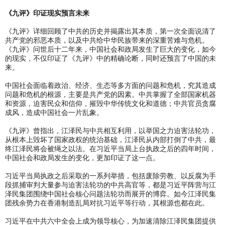
《九评》印证现实预言未来
《九评》详细回顾了中共的历史并揭露出其本质，第一次全面说清了
共产党的邪恶本质，以及中共给中华民族带来的深重苦难与危机。
《九评》问世后十二年来，中国社会和政局发生了巨大的变化，如今
的现实，不仅印证了《九评》中的精确论断，同时还预言了中国的未
来。
中国社会面临着政治、经济、生态等多方面的问题和危机，究其造成
问题和危机的根源，主要是共产党的因素。中共掌握了全部国家机器
和资源，迫害民众和信仰，摧毁中华传统文化和道德；中共官员贪腐
成风，造成中国社会一片乱象。
《九评》曾指出，江泽民与中共相互利用，以举国之力迫害法轮功，
从根本上毁坏了国家政权的统治基础，江泽民从内部打倒了中共，最
终江泽民将会被绳之以法。在习近平当局上台执政之后的四年时间，
中国社会和政局发生的变化，更加印证了这一点。
习近平当局执政之后采取的一系列举措，包括废除劳教、以反腐为手
段抓捕审判大量参与迫害法轮功的中共高官等，都是习近平阵营与江
泽民集团围绕中国社会核心问题法轮功而展开的博弈。如今江泽民集
团残余势力在香港制造乱局对抗习近平等行动，其根源也都在此。
习近平在中共六中全会上成为领导核心，为加速清除江泽民集团提供