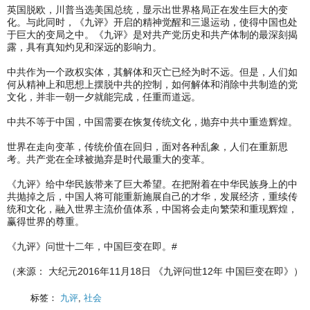
英国脱欧，川普当选美国总统，显示出世界格局正在发生巨大的变
化。与此同时，《九评》开启的精神觉醒和三退运动，使得中国也处
于巨大的变局之中。《九评》是对共产党历史和共产体制的最深刻揭
露，具有真知灼见和深远的影响力。
中共作为一个政权实体，其解体和灭亡已经为时不远。但是，人们如
何从精神上和思想上摆脱中共的控制，如何解体和消除中共制造的党
文化，并非一朝一夕就能完成，任重而道远。
中共不等于中国，中国需要在恢复传统文化，抛弃中共中重造辉煌。
世界在走向变革，传统价值在回归，面对各种乱象，人们在重新思
考。共产党在全球被抛弃是时代最重大的变革。
《九评》给中华民族带来了巨大希望。在把附着在中华民族身上的中
共抛掉之后，中国人将可能重新施展自己的才华，发展经济，重续传
统和文化，融入世界主流价值体系，中国将会走向繁荣和重现辉煌，
赢得世界的尊重。
《九评》问世十二年，中国巨变在即。#
（来源： 大纪元2016年11月18日 《九评问世12年 中国巨变在即》）
标签：
九评
,
社会