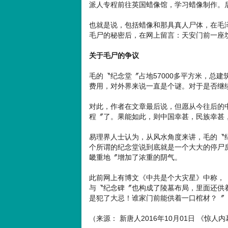
派人专程前往英国蜡像馆，学习蜡像制作。
也就是说，包括蜡像和那具真人尸体，在毛
毛尸的秘密后，在网上留言：天安门前一座
关于毛尸的争议
毛的〝纪念堂〞占地57000多平方米，总建
费用，对外界来说一直是个谜。对于是否继
对此，作者在文章最后说，但愿从今往后的
程〞了。果能如此，则中国幸甚，民族幸甚
易理界人士认为，从风水角度来讲，毛的〝
个所谓的纪念堂说到底就是一个大大的停尸
畿重地〞增加了浓重的阴气。
此前网上有博文《中共是个大灾星》中称，
与〝纪念碑〞也构成了陵墓布局，里面还供
是犯了大忌！谁家门前能供着一口棺材？〞
（来源： 新唐人2016年10月01日 《惊