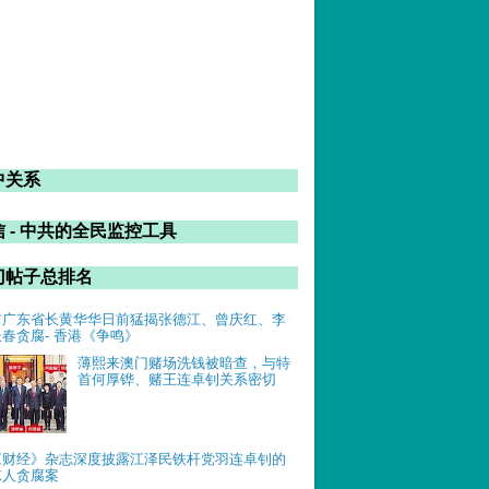
中关系
 - 中共的全民监控工具
门帖子总排名
前广东省长黄华华日前猛揭张德江、曾庆红、李
长春贪腐- 香港《争鸣》
薄熙来澳门赌场洗钱被暗查，与特
首何厚铧、赌王连卓钊关系密切
《财经》杂志深度披露江泽民铁杆党羽连卓钊的
惊人贪腐案