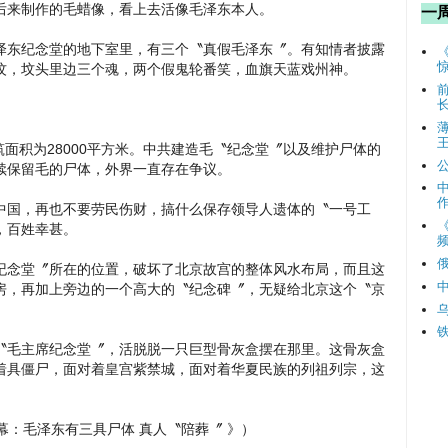
后来制作的毛蜡像，看上去活像毛泽东本人。
一
泽东纪念堂的地下室里，有三个〝真假毛泽东〞。有知情者披露
坟，坟头里边三个魂，两个假鬼轮番笑，血旗天蓝戏州神。
筑面积为28000平方米。中共建造毛〝纪念堂〞以及维护尸体的
续保留毛的尸体，外界一直存在争议。
中国，再也不要劳民伤财，搞什么保存领导人遗体的〝一号工
，百姓幸甚。
频
纪念堂〞所在的位置，破坏了北京故宫的整体风水布局，而且这
房，再加上旁边的一个高大的〝纪念碑〞，无疑给北京这个〝京
〝毛主席纪念堂〞，活脱脱一只巨型骨灰盒摆在那里。这骨灰盒
着具僵尸，面对着皇宫紫禁城，面对着华夏民族的列祖列宗，这
人内幕：毛泽东有三具尸体 真人〝陪葬〞 》）