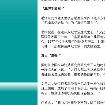
〝真假毛泽东〞
毛泽东的保健医生李志绥生前所作《毛泽东
〝毛泽东纪念堂〞内的〝真假毛泽东〞。
书中披露，在毛泽东纪念堂建成之前，只有
医院里收藏了一年。〝这期间我每个礼拜都
么。1977年位于天安门的纪念堂完工，且
马林，一起被转运到纪念堂下的大陵寝里。
真人〝陪葬〞
据时任中国科学院某研究所研究生王自勉此
一段惊人的内幕。〝人们大都以为纪念堂里
者姓甚名谁无关紧要，重要的是他的年龄、
文章说，这位死者享受着与毛几乎一样的待
身上施用，成功了再用于毛身上。每隔一段
构去，检查遗体组织结构的保存情况。〞
作者说，〝和毛尸同在地下室的，除了那位