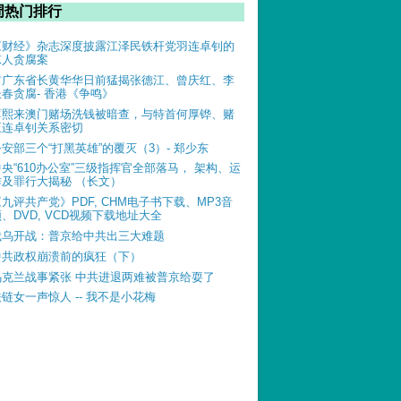
周热门排行
《财经》杂志深度披露江泽民铁杆党羽连卓钊的
惊人贪腐案
前广东省长黄华华日前猛揭张德江、曾庆红、李
长春贪腐- 香港《争鸣》
薄熙来澳门赌场洗钱被暗查，与特首何厚铧、赌
王连卓钊关系密切
公安部三个“打黑英雄”的覆灭（3）- 郑少东
中央“610办公室”三级指挥官全部落马， 架构、运
作及罪行大揭秘 （长文）
《九评共产党》PDF, CHM电子书下载、MP3音
、DVD, VCD视频下载地址大全
俄乌开战：普京给中共出三大难题
中共政权崩溃前的疯狂（下）
乌克兰战事紧张 中共进退两难被普京给耍了
铁链女一声惊人 -- 我不是小花梅