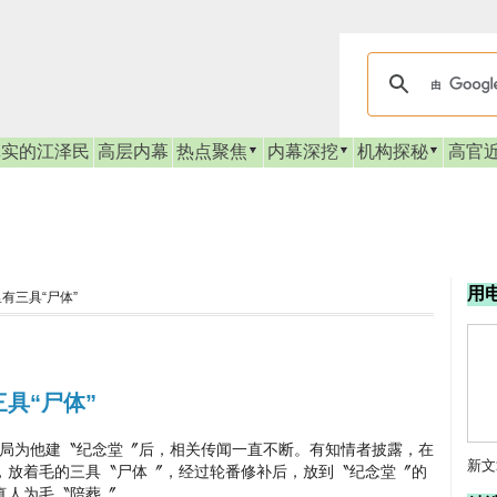
真实的江泽民
高层内幕
热点聚焦
内幕深挖
机构探秘
高官
用
有三具“尸体”
具“尸体”
局为他建〝纪念堂〞后，相关传闻一直不断。有知情者披露，在
新文
，放着毛的三具〝尸体〞，经过轮番修补后，放到〝纪念堂〞的
真人为毛〝陪葬〞。