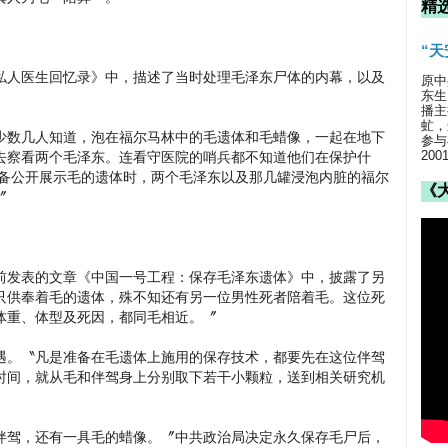
精
“
私人医生回忆录》中，描述了当时处理毛泽东尸体的内幕，以及
原中
东生
播主
虻，
少数几人知道，泡在福尔马林中的毛遗体和毛蜡像，一起在地下
参与
20
去察看两个毛泽东。连看守医院的哨兵都不知道他们在保护什
准备公开展示毛的遗体时，两个毛泽东以及那几罐浸泡内脏的福尔
《
〞
前发表的文章《中国一号工程：保存毛泽东遗体》中，披露了另
只供奉着毛的遗体，殊不知还有另一位男性死者陪着毛。这位死
体重、体型及死因，都同毛相近。〞
遇。〝凡是准备在毛遗体上施用的保存技术，都要先在这位伴驾
时间，就从毛和伴驾身上分别取下若干小颗粒，送到相关研究机
伴驾，还有一具毛的蜡像。〞中共政治局决定永久保存毛尸后，