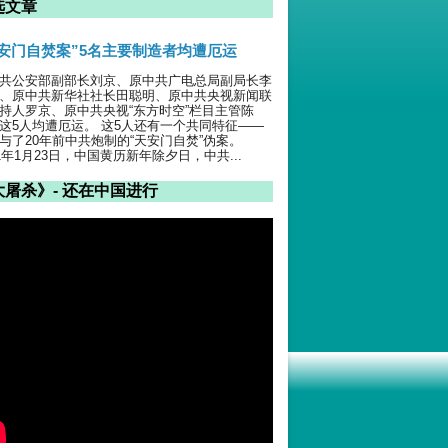
选文章
天安门自焚案”5名主要制造者均遭厄运
共公安部副部长刘京、原中共广电总局副局长李
、原中共新华社社长田聪明、原中共央视新闻联
持人罗京、原中共央视“东方时空”栏目主管陈
这5人均遭厄运。 这5人还有一个共同特征——
与了20年前中共炮制的“天安门自焚”伪案。
01年1月23日，中国黄历新年除夕日，中共...
大屠杀》- 还在中国进行