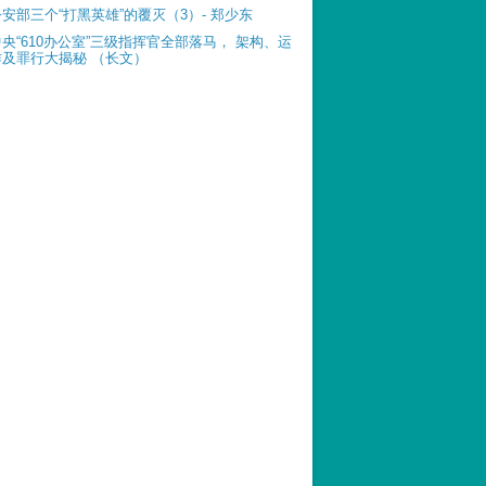
公安部三个“打黑英雄”的覆灭（3）- 郑少东
中央“610办公室”三级指挥官全部落马， 架构、运
作及罪行大揭秘 （长文）