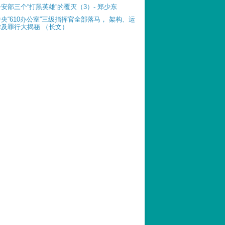
公安部三个“打黑英雄”的覆灭（3）- 郑少东
中央“610办公室”三级指挥官全部落马， 架构、运
作及罪行大揭秘 （长文）