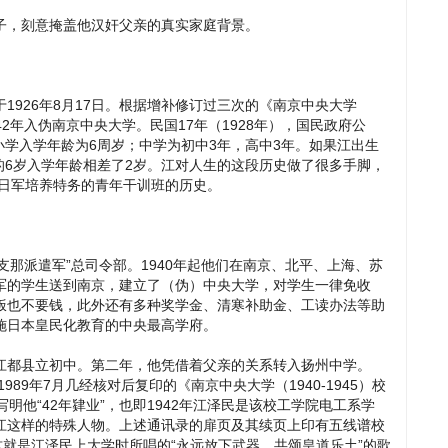
子，刻意掩盖他汉奸父亲的真实家庭背景。
1926年8月17日。根据增补修订过三次的《南京中央大学
942年入伪南京中央大学。民国17年（1928年），国民政府公
，小学入学年龄为6周岁；中学为初中3年，高中3年。如果江出生
定的6岁入学年龄相差了2岁。江对人生的这段历史做了很多手脚，
为日军培养特务的青年干训班的历史。
军支那派遣军”总司令部。1940年起他们在南京、北平、上海、苏
军的学生送到南京，建立了（伪）中央大学，对学生一律免收
饭也不要钱，此外还有多种奖学金、清寒补助金、工读办法等助
施日本皇民化教育的中央最高学府。
江都县立初中。第二年，他凭借着父亲的关系转入扬州中学。
989年7月几经核对后复印的《南京中央大学（1940-1945）校
明他“42年肄业”，也即1942年江泽民是该校工学院电工系学
江这样的特殊人物。上述通讯录的扉页及其续页上印有五线谱校
这就是江泽民上大学时所唱的“永远放下武器，共颂皇道乐土”的歌