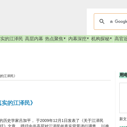
真实的江泽民
高层内幕
热点聚焦
内幕深挖
机构探秘
高官
用
实的江泽民》
真实的江泽民》
新文
学家吕加平， 于2009年12月1日发表了《关于江泽民
呼吁》文章， 呼吁中共高层对江泽民的真实背景进行调查， 以推