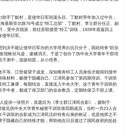
力助手丁默村，是侵华日军间谍头目。丁默村早年加入过中共，
在上海基斯菲尔路76号成立“特工总部”，丁默村、李士群分任正、副
4月，受中共指派，前往苏联接受“特工”训练，1928年底返回上
投靠侵华日军。
想到决不能让侵华日军办的大学培养出抗日分子，因此特务“职业
早发现蛛丝马迹，逮捕消灭。于是丁创办了伪中央大学青年干部培
员子弟中，选拔幼苗，从小培养。
数不等。江世俊望子成龙，深知唯有特工人员身份才能得到侵华
特殊材料，极擅于隐藏自己。江泽民参加了第四期培训。干训班
及特工兼课，每期结业，直接送入中央大学。这个青年干训班的
共手中者，都成了保卫部门的业余教员，定期给保卫干部上课。
知情人提供一张照片，其题目为《李士群江泽民合影》，摄制于
士群接见伪中央大学青年秘密干训班第四期成员，当时一共23人合
年干训班的合影成为江泽民汉奸特务出身的铁证，也是他挥之不
擅于隐藏自己的特殊才能，帮助他在日后逃过了国民政府的惩处