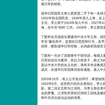
颂日军的校歌。
侵华日军陆军大将土肥原贤二手下有一名得
1932年转去国民党，1938年潜入上海，
主任。李士群于1924年加入中共，1927年
海，在中共“特科”工作。1938年，李士群
丁默村在另选校址重建伪中央大学之前，就
学生”掺杂其中，监视抗日思想和行为，及
训班，吸取侵华日军经验，从伪政府高级官
丁默村一共办了四期青年干部培训，每期人
日军的信任与重用，所以力荐其子，称之为
是以中央大学的名义办的，请有关专业教授
成员，在侵华日军投降后纷纷逃散。落入中
2003年10月，有人公开发出呼吁，希望
1942年6月。这张照片的目击者指出，李
影。第二排左五即为江泽民。与李士群在青
去的梦魇。江泽民所受的日伪特工训练及极
和中共历次政治运动的清查。