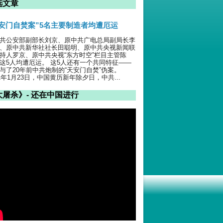
选文章
天安门自焚案”5名主要制造者均遭厄运
共公安部副部长刘京、原中共广电总局副局长李
、原中共新华社社长田聪明、原中共央视新闻联
持人罗京、原中共央视“东方时空”栏目主管陈
这5人均遭厄运。 这5人还有一个共同特征——
与了20年前中共炮制的“天安门自焚”伪案。
01年1月23日，中国黄历新年除夕日，中共...
大屠杀》- 还在中国进行