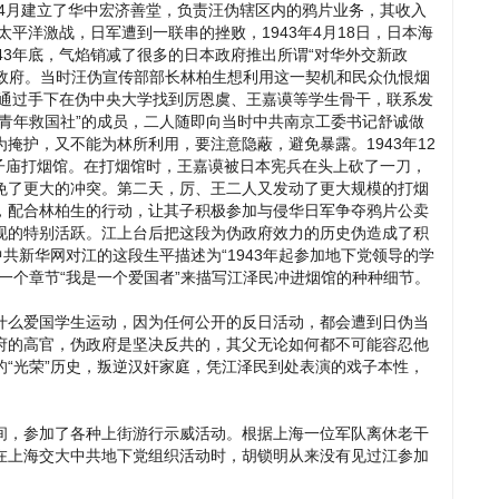
年4月建立了华中宏济善堂，负责汪伪辖区内的鸦片业务，其收入
太平洋激战，日军遭到一联串的挫败，1943年4月18日，日本海
43年底，气焰销减了很多的日本政府推出所谓“对华外交新政
伪政府。当时汪伪宣传部部长林柏生想利用这一契机和民众仇恨烟
林通过手下在伪中央大学找到厉恩虞、王嘉谟等学生骨干，联系发
青年救国社”的成员，二人随即向当时中共南京工委书记舒诚做
掩护，又不能为林所利用，要注意隐蔽，避免暴露。1943年12
夫子庙打烟馆。在打烟馆时，王嘉谟被日本宪兵在头上砍了一刀，
免了更大的冲突。第二天，厉、王二人又发动了更大规模的打烟
，配合林柏生的行动，让其子积极参加与侵华日军争夺鸦片公卖
现的特别活跃。江上台后把这段为伪政府效力的历史伪造成了积
共新华网对江的这段生平描述为“1943年起参加地下党领导的学
一个章节“我是一个爱国者”来描写江泽民冲进烟馆的种种细节。
什么爱国学生运动，因为任何公开的反日活动，都会遭到日伪当
府的高官，伪政府是坚决反共的，其父无论如何都不可能容忍他
“光荣”历史，叛逆汉奸家庭，凭江泽民到处表演的戏子本性，
间，参加了各种上街游行示威活动。根据上海一位军队离休老干
在上海交大中共地下党组织活动时，胡锁明从来没有见过江参加