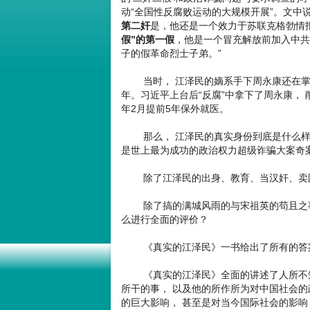
动“全国性反腐败运动的大规模开展”。文中说
第二奸
是，他还是一个效力于苏联克格勃情
假”的第一假
，他是一个冒充解放前加入中共
子的假革命烈士子弟。”
当时， 江泽民的嫡系手下周永康还在掌管抓
年。习近平上台后“反腐”中拿下了周永康， 
年2月提前5年保外就医。
那么， 江泽民的真实身份到底是什么样的
是世上最为成功的政治权力超级诈骗大案奇
除了江泽民的出身、教育、当汉奸、卖国
除了搞的满城风雨的与宋祖英的苟且之事
么进行全面的评价？
《真实的江泽民》一书给出了所有的答
《真实的江泽民》全面的讲述了人所不知
所干的事， 以及他的所作所为对中国社会
的巨大影响， 甚至是对当今国际社会的影