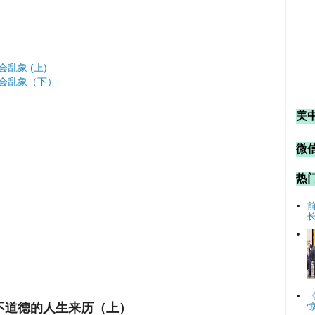
乱象 (上)
会乱象（下）
美
微信
热
）
）
）
不道德的人生来历（上）