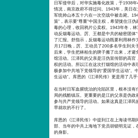
日军侵华后，对华实施毒化政策，于1938
情况，南京政府不得过问。1943年，美日在
军统帅山本五十六在一次空战中被击毙。19
策”，表示要“尊重”中国主权，希望拢住汪
毒的心理，收回鸦片公卖权。1943年冬，
动反烟毒运动。厉、王都是中共的秘密团体“
了汇报。舒指示，反烟毒运动既要利用林作为
月17日晚，厉、王动员了200多名学生到
后来，学生把林柏生的牌子搬了出来，才避
馆活动。江泽民的父亲是汪伪宣传部的高官
权的活动。所以江在这次打烟馆的活动中表
极参加中共地下党领导的“爱国学生运动”。中
生运动”。库恩的《江泽民传》更是用了几乎
在当时日军血腥统治的沦陷区里，根本没有
局的残酷镇压。更重要的是江的父亲是伪政
参与共产党领导的活动。如果这真是江泽民的
早就吹的不行了。
库恩的《江泽民传》中提到江在上海读书期
部、当年的中共上海地下党员胡锁明见证，
的身影。