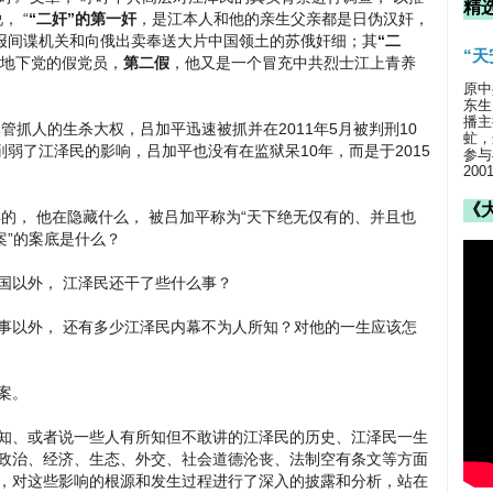
精
， “
“二奸”的第一奸
，是江本人和他的亲生父亲都是日伪汉奸，
报间谍机关和向俄出卖奉送大片中国领土的苏俄奸细；其
“二
“
地下党的假党员，
第二假
，他又是一个冒充中共烈士江上青养
原中
东生
播主
人的生杀大权，吕加平迅速被抓并在2011年5月被判刑10
虻，
削弱了江泽民的影响，吕加平也没有在监狱呆10年，而是于2015
参与
20
《
， 他在隐藏什么， 被吕加平称为“天下绝无仅有的、并且也
案”的案底是什么？
以外， 江泽民还干了些什么事？
以外， 还有多少江泽民内幕不为人所知？对他的一生应该怎
案。
、或者说一些人有所知但不敢讲的江泽民的历史、江泽民一生
的政治、经济、生态、外交、社会道德沦丧、法制空有条文等方面
响，对这些影响的根源和发生过程进行了深入的披露和分析，站在