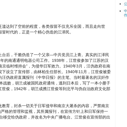
泛滥达到了空前的程度，各类假冒不仅充斥全国，而且走向世
假冒时代的，正是一个精心伪造的江泽民。
上台后，干脆伪造了一个父亲—中共党员江上青。真实的江泽民
17年的南通通明电器公司工作。1938年，江世俊参加了江苏的汉
南京临时维持会”，为侵华日军效力。1940年3月，汪伪政府在南
下设立了宣传部，由林柏生任部长。1940年11月，江世俊被委
为汪伪政府直属报刊《中华日报》的主笔、当时最著名的汉奸作
日本战败，胡兰成被国民政府通缉，逃到日本后，写了一本小册子
世俊，1942年，胡兰成携江世俊等到北平与伪自治政府文化部
化教育，封杀一切关于日军侵华和南京大屠杀的内容，严禁南京
施严格的管理和监视，其所属报刊，在宣传方针上和日军保持一
电台移交给伪政府，并改名为中央广播电台。江世俊在宣传部的出