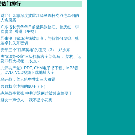
周热门排行
《财经》杂志深度披露江泽民铁杆党羽连卓钊的
惊人贪腐案
前广东省长黄华华日前猛揭张德江、曾庆红、李
长春贪腐- 香港《争鸣》
薄熙来澳门赌场洗钱被暗查，与特首何厚铧、赌
王连卓钊关系密切
公安部三个“打黑英雄”的覆灭（3）- 郑少东
中央“610办公室”三级指挥官全部落马， 架构、运
作及罪行大揭秘 （长文）
《九评共产党》PDF, CHM电子书下载、MP3音
、DVD, VCD视频下载地址大全
俄乌开战：普京给中共出三大难题
中共政权崩溃前的疯狂（下）
乌克兰战事紧张 中共进退两难被普京给耍了
铁链女一声惊人 -- 我不是小花梅