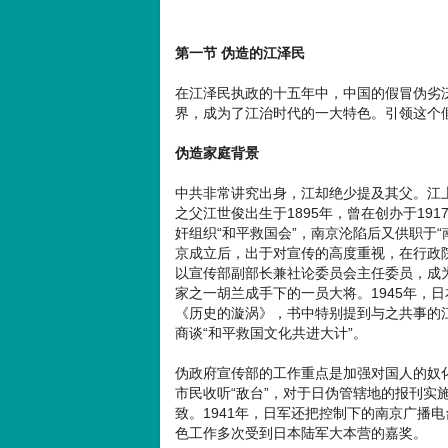
第一节 伪造的江泽民
在江泽民执政的十五年中，中国的假冒伪劣
界，成为了江治时代的一大特色。引领这个
伪造家庭背景
中共非常讲究出身，江却绝少提及其父。江
之父江世俊出生于1895年，曾在创办于19
奸组织“和平救国会”，南京沦陷后又供职于“
京成立后，出于对宣传的高度重视，在行政院
以宣传部副部长兼社论委员会主任委员，成
家之一胡兰成手下的一员大将。1945年，
《历史的漩涡》，书中特别提到与之共事的江
商谈“和平救国文化共进大计”。
伪政府宣传部的工作重点是加强对国人的奴
市民收听“敌台”，对于日伪管辖地的报刊实
致。1941年，日军还把控制下的南京广播
色工作多次受到日本陆军大本营的嘉奖。