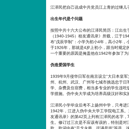
江泽民把自己说成中共党员江上青的过继儿
出生年代是个问题
按照中共十六大公布的江泽民简历：江出生于
（1940-1945）校友通讯录》所载，江于1
布“戊辰学制”：小学为初小4年，高小2年
于1926年，那就是4岁上初小，跟当时规
一个重要的原因是掩盖他在1942年参加了
伪造爱国学生
1939年9月侵华日军在南京设立“大日本皇
州、杭州、武汉、广州等七城市挑选忠于日
学、杂费及住宿费，相当多专业的学生连吃
学措施。伪中央大学成为培养高级汉奸和实
江泽民小学毕业后考不上扬州中学，只考进
1942年，江进入伪中央大学工学院电工系。1
友通讯录》的第42页上列有江泽民的名字，写
生。修订过三次是不应该有误的，特别是对
歌，歌词中有“干戈永戢，弦诵是崇”等语，