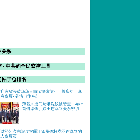
中关系
 - 中共的全民监控工具
门帖子总排名
前广东省长黄华华日前猛揭张德江、曾庆红、李
长春贪腐- 香港《争鸣》
薄熙来澳门赌场洗钱被暗查，与特
首何厚铧、赌王连卓钊关系密切
《财经》杂志深度披露江泽民铁杆党羽连卓钊的
惊人贪腐案