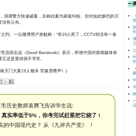
一
事”，强调警方快速破案，且称此案为家庭纠纷。但对如此惨烈的灭
皆没有公布。
之列。一位微博用户发帖称：“有19人死了，CCTV却没有一条
班志远（David Bandurski）表示，即便中国对新闻媒体有
匮乏还是显得很不寻常。
：云南灭门大案19人被杀 官媒竟噤声》)
频
市历史教师袁腾飞告诉学生说:
，真实率低于5%，你考完试赶紧把它烧了 !
实的中国现代史？ 从《九评共产党》 ！