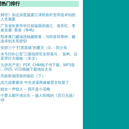
周热门排行
《财经》杂志深度披露江泽民铁杆党羽连卓钊的
惊人贪腐案
前广东省长黄华华日前猛揭张德江、曾庆红、李
长春贪腐- 香港《争鸣》
薄熙来澳门赌场洗钱被暗查，与特首何厚铧、赌
王连卓钊关系密切
公安部三个“打黑英雄”的覆灭（3）- 郑少东
中央“610办公室”三级指挥官全部落马， 架构、运
作及罪行大揭秘 （长文）
《九评共产党》PDF, CHM电子书下载、MP3音
、DVD, VCD视频下载地址大全
中共政权崩溃前的疯狂（下）
乌克兰战事紧张 中共进退两难被普京给耍了
铁链女一声惊人 -- 我不是小花梅
一个婴儿都不准出生 -- 骇人听闻的《百日无孩》
运动