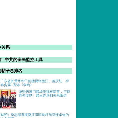
中关系
 - 中共的全民监控工具
门帖子总排名
前广东省长黄华华日前猛揭张德江、曾庆红、李
长春贪腐- 香港《争鸣》
薄熙来澳门赌场洗钱被暗查，与特
首何厚铧、赌王连卓钊关系密切
《财经》杂志深度披露江泽民铁杆党羽连卓钊的