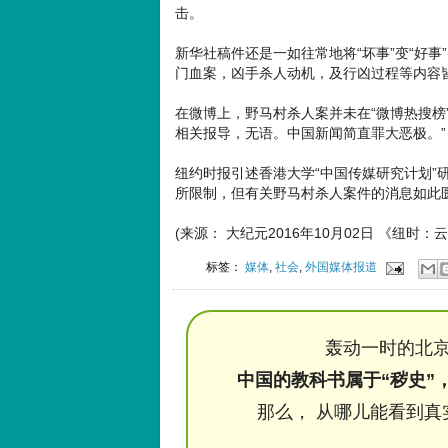
击。
新华社稿件还是一如往常地将“坏事”变“好
门血案，凶手杀人动机，及行凶过程等内容
在微博上，野马村杀人案并未在“微博热搜榜”
相关报导，无语。中国新闻简直罪大恶极。”
纽约时报引述香港大学“中国传媒研究计划”研究员
所限制，但有关野马村杀人案件的消息如此
(来源： 大纪元2016年10月02日 《纽时
标签：
媒体
,
社会
,
外国媒体报道
轰动一时的北京
中国的教科书属于“秽史”
那么， 从哪儿能看到真