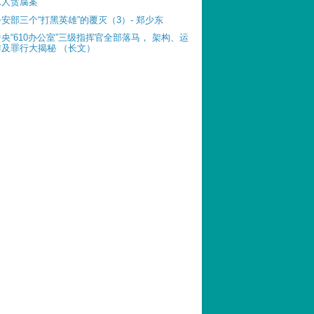
惊人贪腐案
公安部三个“打黑英雄”的覆灭（3）- 郑少东
中央“610办公室”三级指挥官全部落马， 架构、运
作及罪行大揭秘 （长文）