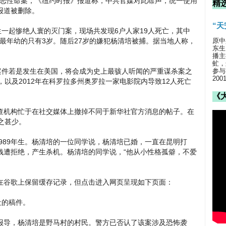
的恶性命案，《纽约时报》报道称，中共官媒对此噤声，统一使用
精
报道被删除。
“
生一起惨绝人寰的灭门案，现场共发现6户人家19人死亡，其中
，最年幼的只有3岁。随后27岁的嫌犯杨清培被捕。据当地人称，
原中
东生
播主
虻，
案件若是发生在美国，将会成为史上最骇人听闻的严重谋杀案之
参与
20
，以及2012年在科罗拉多州奥罗拉一家电影院内导致12人死亡
《
查机构忙于在社交媒体上撤掉不同于新华社官方消息的帖子。在
之甚少。
1989年生。杨清培的一位同学说，杨清培已婚，一直在昆明打
钱遭拒绝，产生杀机。杨清培的同学说，“他从小性格孤僻，不爱
在谷歌上保留缓存记录，但点击进入网页呈现如下页面：
社的稿件。
报导，杨清培是野马村的村民。警方已否认了该案涉及恐怖袭