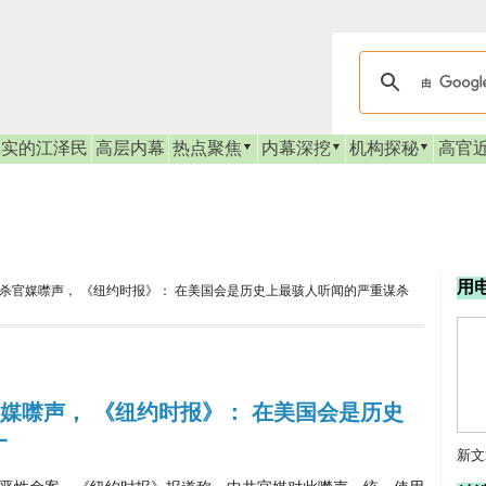
真实的江泽民
高层内幕
热点聚焦
内幕深挖
机构探秘
高官
用
被杀官媒噤声， 《纽约时报》： 在美国会是历史上最骇人听闻的严重谋杀
官媒噤声， 《纽约时报》： 在美国会是历史
一
新文