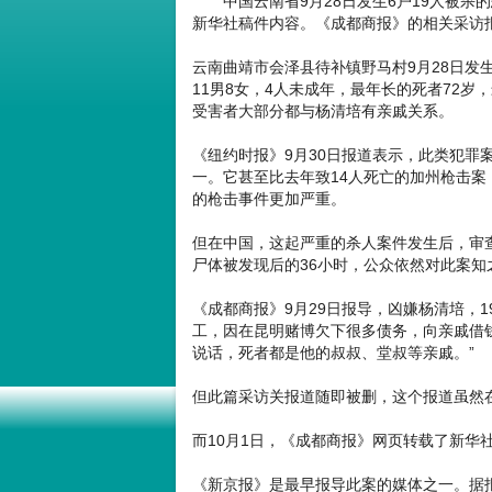
中国云南省9月28日发生6户19人被杀
新华社稿件内容。《成都商报》的相关采访
云南曲靖市会泽县待补镇野马村9月28日发
11男8女，4人未成年，最年长的死者72岁
受害者大部分都与杨清培有亲戚关系。
《纽约时报》9月30日报道表示，此类犯罪
一。它甚至比去年致14人死亡的加州枪击案
的枪击事件更加严重。
但在中国，这起严重的杀人案件发生后，审
尸体被发现后的36小时，公众依然对此案知
《成都商报》9月29日报导，凶嫌杨清培，
工，因在昆明赌博欠下很多债务，向亲戚借
说话，死者都是他的叔叔、堂叔等亲戚。”
但此篇采访关报道随即被删，这个报道虽然
而10月1日，《成都商报》网页转载了新华
《新京报》是最早报导此案的媒体之一。据