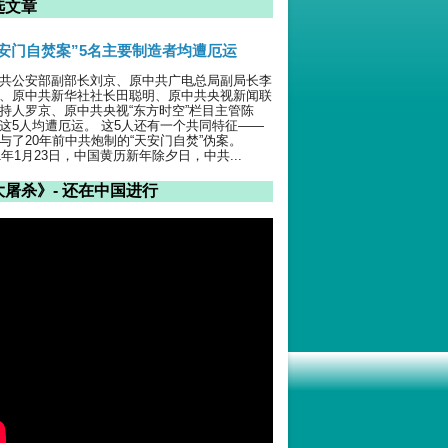
选文章
天安门自焚案”5名主要制造者均遭厄运
共公安部副部长刘京、原中共广电总局副局长李
、原中共新华社社长田聪明、原中共央视新闻联
持人罗京、原中共央视“东方时空”栏目主管陈
这5人均遭厄运。 这5人还有一个共同特征——
与了20年前中共炮制的“天安门自焚”伪案。
01年1月23日，中国黄历新年除夕日，中共...
大屠杀》- 还在中国进行