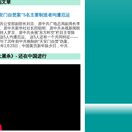
选文章
天安门自焚案”5名主要制造者均遭厄运
共公安部副部长刘京、原中共广电总局副局长李
、原中共新华社社长田聪明、原中共央视新闻联
持人罗京、原中共央视“东方时空”栏目主管陈
这5人均遭厄运。 这5人还有一个共同特征——
与了20年前中共炮制的“天安门自焚”伪案。
01年1月23日，中国黄历新年除夕日，中共...
大屠杀》- 还在中国进行