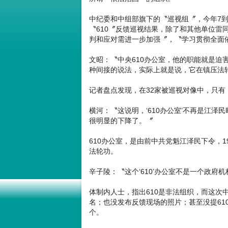
中纪委和中组部旗下的〝巡视组〞，今年7到9
〝610〞反馈巡视结果，除了和其他单位雷
判和应对需进一步加强〞，〝学习贯彻全面
文昭：〝中央610办公室，他的职能就是迫
种间接的说法，实际上就是说，它在镇压法
记者盘点发现，在32家被巡视对像中，只有
横河：〝这说明，‘610办公室’不再是江泽
很明显的下降了。〞
610办公室，是由前中共党魁江泽民下令，1
法轮功。
辛子陵：〝这个‘610’办公室不是一个政
体制内人士，指出610是非法组织，而这次中
名；也没发布反馈现场的照片；甚至没提61
个。