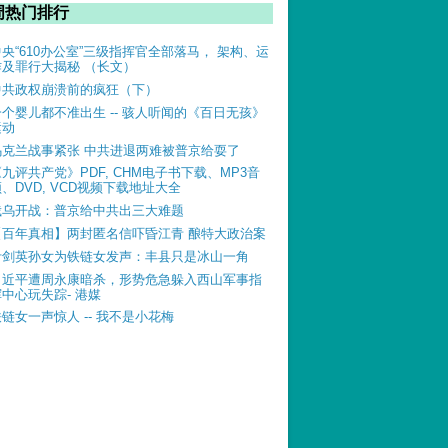
周热门排行
中央“610办公室”三级指挥官全部落马， 架构、运
作及罪行大揭秘 （长文）
中共政权崩溃前的疯狂（下）
一个婴儿都不准出生 -- 骇人听闻的《百日无孩》
运动
乌克兰战事紧张 中共进退两难被普京给耍了
《九评共产党》PDF, CHM电子书下载、MP3音
、DVD, VCD视频下载地址大全
俄乌开战：普京给中共出三大难题
【百年真相】两封匿名信吓昏江青 酿特大政治案
叶剑英孙女为铁链女发声：丰县只是冰山一角
习近平遭周永康暗杀，形势危急躲入西山军事指
挥中心玩失踪- 港媒
铁链女一声惊人 -- 我不是小花梅