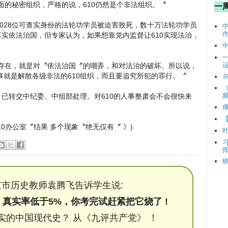
台面的秘密组织，严格的说，610仍然是个非法组织。〞
一
4028位可查实身份的法轮功学员被迫害致死，数十万法轮功学员
落实依法治国，但专家认为，如果想靠党内监督让610实现法治，
’的存在，就是对〝依法治国〞的嘲弄，和对法治的破坏。所以说，
就是解散各级非法的610组织，而且要追究所犯的罪行。〞
频
，已转交中纪委、中组部处理。对610的人事整肃会不会很快来
610办公室〞结果 多个现象〝绝无仅有〞 》)
市历史教师袁腾飞告诉学生说:
，真实率低于5%，你考完试赶紧把它烧了 !
实的中国现代史？ 从《九评共产党》 ！