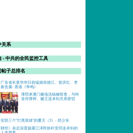
中关系
 - 中共的全民监控工具
门帖子总排名
前广东省长黄华华日前猛揭张德江、曾庆红、李
长春贪腐- 香港《争鸣》
薄熙来澳门赌场洗钱被暗查，与特
首何厚铧、赌王连卓钊关系密切
公安部三个“打黑英雄”的覆灭（3）- 郑少东
《财经》杂志深度披露江泽民铁杆党羽连卓钊的
惊人贪腐案