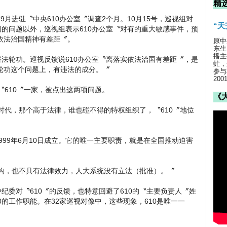
精
月进驻〝中央610办公室〞调查2个月。10月15号，巡视组对
“
同的问题以外，巡视组表示610办公室〝对有的重大敏感事件，预
依法治国精神有差距〞。
原中
东生
播主
害法轮功。巡视反馈说610办公室〝离落实依法治国有差距〞，是
虻，
轮功这个问题上，有违法的成分。〞
参与
20
〝610〞一家，被点出这两项问题。
《
民时代，那个高于法律，谁也碰不得的特权组织了，〝610〞地位
999年6月10日成立。它的唯一主要职责，就是在全国推动迫害
府机构，也不具有法律效力，人大系统没有立法（批准）。〞
纪委对〝610〞的反馈，也特意回避了610的〝主要负责人〞姓
0的工作职能。在32家巡视对像中，这些现象，610是唯一一