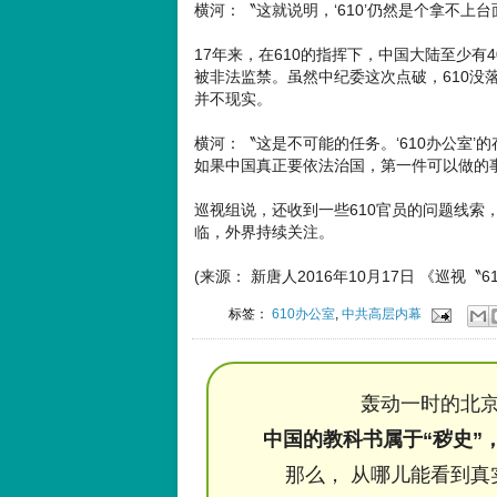
横河：〝这就说明，‘610’仍然是个拿不上
17年来，在610的指挥下，中国大陆至少有
被非法监禁。虽然中纪委这次点破，610没
并不现实。
横河：〝这是不可能的任务。‘610办公室
如果中国真正要依法治国，第一件可以做的事
巡视组说，还收到一些610官员的问题线索
临，外界持续关注。
(来源： 新唐人2016年10月17日 《巡视〝
标签：
610办公室
,
中共高层内幕
轰动一时的北京
中国的教科书属于“秽史”
那么， 从哪儿能看到真