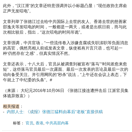
此外，“汉江泄”的文章还特意强调并以小标题凸显：“现任政协主席俞
正声无发唁电”。
文章列举了张德江过去给中共国际上去世的友人、香港去世的慈善家
邵逸夫等发唁电的时间，一般都是一两天，或者是出殡日前，而与此
次相比较后，指出，“这次唁电的时间吊诡”。
文章强调，中共官场，“一些流传卷入涉嫌贪腐或失职渎职等负面消息
的高官，偶然亮相人前或发表文章，纵使衹有片言只语，也可起一
种‘仍然存在’之感”，但真实情况不然。
文章还表示，十八大后，官员从被调查到被宣布“落马”“时间差愈来愈
短”，这些落马官员最后一次露面、最后一次发表的言论及最后一次的
动向备受关注。并引用网民的“秒杀”说法，“上午还在会议上表态，下
午就上了中纪委的头条”。#
（来源： 大纪元2016年10月06日 《张德江接连遭抨击后 江派官员集
体诡异致哀》）
相关报道
：
-
内部人士: 《成报》张德江猛料由幕后“老板”直接供稿
标签：
官员
,
香港
,
中共高层内幕