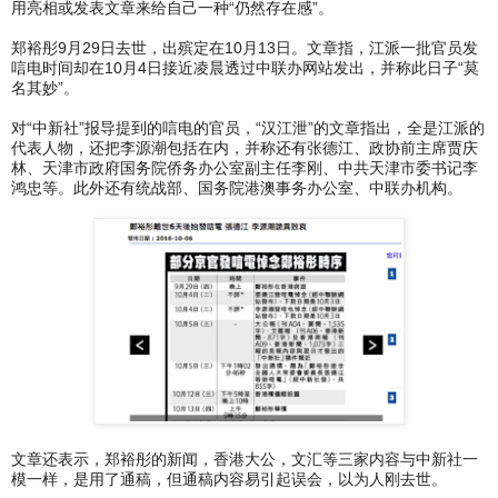
用亮相或发表文章来给自己一种“仍然存在感”。
郑裕彤9月29日去世，出殡定在10月13日。文章指，江派一批官员发
唁电时间却在10月4日接近凌晨透过中联办网站发出，并称此日子“莫
名其妙”。
对“中新社”报导提到的唁电的官员，“汉江泄”的文章指出，全是江派的
代表人物，还把李源潮包括在内，并称还有张德江、政协前主席贾庆
林、天津市政府国务院侨务办公室副主任李刚、中共天津市委书记李
鸿忠等。此外还有统战部、国务院港澳事务办公室、中联办机构。
文章还表示，郑裕彤的新闻，香港大公，文汇等三家内容与中新社一
模一样，是用了通稿，但通稿内容易引起误会，以为人刚去世。