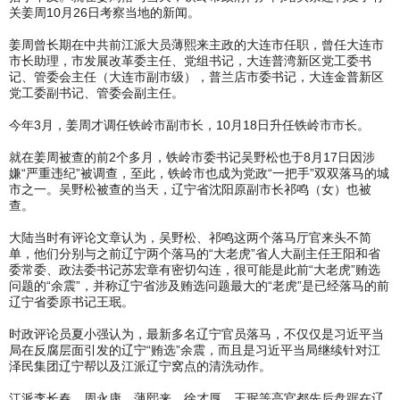
关姜周10月26日考察当地的新闻。
姜周曾长期在中共前江派大员薄熙来主政的大连市任职，曾任大连市
市长助理，市发展改革委主任、党组书记，大连普湾新区党工委书
记、管委会主任（大连市副市级），普兰店市委书记，大连金普新区
党工委副书记、管委会副主任。
今年3月，姜周才调任铁岭市副市长，10月18日升任铁岭市市长。
就在姜周被查的前2个多月，铁岭市委书记吴野松也于8月17日因涉
嫌“严重违纪”被调查，至此，铁岭市也成为党政“一把手”双双落马的城
市之一。吴野松被查的当天，辽宁省沈阳原副市长祁鸣（女）也被
查。
大陆当时有评论文章认为，吴野松、祁鸣这两个落马厅官来头不简
单，他们分别与之前辽宁两个落马的“大老虎”省人大副主任王阳和省
委常委、政法委书记苏宏章有密切勾连，很可能是此前“大老虎”贿选
问题的“余震”，并称辽宁省涉及贿选问题最大的“老虎”是已经落马的前
辽宁省委原书记王珉。
时政评论员夏小强认为，最新多名辽宁官员落马，不仅仅是习近平当
局在反腐层面引发的辽宁“贿选”余震，而且是习近平当局继续针对江
泽民集团辽宁帮以及江派辽宁窝点的清洗动作。
江派李长春、周永康、薄熙来、徐才厚、王珉等高官都先后盘踞在辽