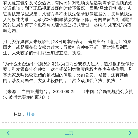
有关规定也引发民众热议，有网民针对现场执法活动需录音视频的规
定调侃道：到了现场视频该坏的时候还得坏。网民“吕建升”则指：从
证据认定做些规定，凡警方拿不出执法记录影像证据的，按照被执法
人的叙述为准，记录仪坏的概率就会大幅下降。有网民留言询问雷洋
案的进展如何了？也有网民建议应当把城管也一起纳入“规范化”的范
畴之内。
河北资深媒体人朱欣欣9月28日向本台表示，当局出台《意见》的原
因之一或是现在公安权力过大，导致社会冲突不断，而对涉及到民
生、大众较多的部门都应加强立法、执法。
“为什么出台这个《意见》我认为目前公安权力过大，造成很多冤假错
案，引发很多社会冲突。这个规范制约警察的权力多少有些作用。凡
事大家反响比较强烈的领域里的问题，比如公安、城管，还有其他
的，涉及到民生、大众比较多的，当然应该加强立法、执法。”
（来源： 自由亚洲电台， 2016-09-28， 《中国出台新规规范公安执
法 被指无实际约束力》）
标签：
社会
‹
›
主页