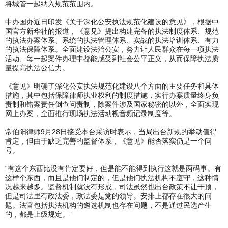
将城管一起纳入规范范围内。
中办国办近日印发《关于深化公安执法规范化建设的意见》，根据中
国官方新华社的报道，《意见》提出构建完备的执法制度体系、规范
的执法办案体系、系统的执法管理体系、实战的执法培训体系、有力
的执法保障体系。全面建设法治公安，努力让人民群众在每一项执法
活动、每一起案件办理中都能感受到社会公平正义，从而保障执法质
量提高执法公信力。
《意见》明确了深化公安执法规范化建设八个方面的主要任务和具体
措施，其中包括保障律师执业权利的制度措施，实行办案质量终身负
责制和错案责任倒查问责制，除案件涉及国家秘密的以外，全面实现
网上办案，全面推行现场执法活动视音频记录制度等。
常伯阳律师9月28日接受本台采访时表示，当局出台新规的举动值得
肯定，但由于缺乏完善的监督体系，《意见》能否落实仍是一个问
号。
“有这个东西比没有肯定要好，但是能不能得到执行这就是两码事。有
这样个东西，而且是他们制定的，但是他们执法机构不遵守，这种情
况越来越多。监督机制就没有形成，司法虽然也出台政策不让干预，
但是司法里有政法委，政法委是党的领导。安排上都存在很大的问
题。法官包括执法机构的遴选机制也存在问题，不是通过民选产生
的，都是上级规定。”