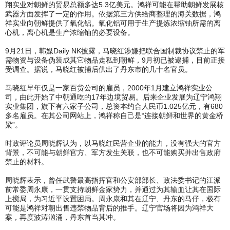
翔实业对朝鲜的贸易总额多达5.3亿美元。鸿祥可能在帮助朝鲜发展核
武器方面发挥了一定的作用。依据第三方供给商整理的海关数据，鸿
祥实业向朝鲜提供了氧化铝。氧化铝可用于生产提炼浓缩铀所需的离
心机，离心机是生产浓缩铀的必要设备。
9月21日，韩媒Daily NK披露，马晓红涉嫌把联合国制裁协议禁止的军
需物资与设备伪装成其它物品走私到朝鲜，9月初已被逮捕，目前正接
受调查。据说，马晓红被捕后供出了丹东市的几十名官员。
马晓红早年仅是一家百货公司的雇员，2000年1月建立鸿祥实业公
司，由此开始了中朝通吃的17年边境贸易。后来企业发展为辽宁鸿翔
实业集团，旗下有六家子公司，总资本约合人民币1.025亿元，有680
多名雇员。在其公司网站上，鸿祥称自己是“连接朝鲜和世界的黄金桥
粱”。
时政评论员周晓辉认为，以马晓红民营企业的能力，没有强大的官方
背景，不可能与朝鲜官方、军方发生关联，也不可能购买并出售政府
禁止的材料。
周晓辉表示，曾任武警最高指挥官和公安部部长、政法委书记的江派
前常委周永康，一贯支持朝鲜金家势力，并通过为其输血让其在国际
上搅局，为习近平设置困局。周永康和其在辽宁、丹东的马仔，极有
可能是鸿祥对朝出售违禁物品背后的推手。辽宁官场将因为鸿祥大
案，再度波涛汹涌，丹东首当其冲。