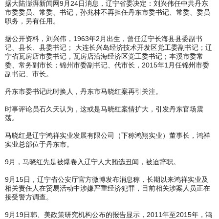
据大陆澎湃新闻网9月24日消息，辽宁省委决定：刘兴伟任中共丹东
市委委员、常委、书记，孙兆林不再担任丹东市委书记、常委、委员
职务，另有任用。
据公开资料，刘兴伟，1963年2月出生，曾任辽宁长海县县委副书
记、县长、县委书记； 大连长兴岛经济技术开发区党工委副书记；辽
宁省瓦房店市委书记，瓦房店沿海经济区党工委书记；本溪市委常
委、常务副市长；锦州市委副书记、代市长，2015年1月任锦州市委
副书记、市长。
丹东市委书记此时换人，丹东市马晓红案再引关注。
时事评论员石久天认为，这或是马晓红案情扩大，引发丹东官场震
荡。
马晓红是辽宁鸿祥实业发展有限公司（下称鸿翔实业）董事长，鸿祥
实业总部位于丹东市。
9月，马晓红先是被爆卷入辽宁人大贿选丑闻，被迫辞职。
9月15日，辽宁省公安厅官方微博发布消息称，长期以来鸿祥实业及
相关责任人在贸易活动中涉嫌严重经济犯罪，目前相关涉案人员正在
接受警方调查。
9月19日韩、美政策研究机构公布的报告显示，2011年至2015年，鸿