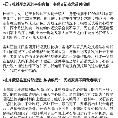
●辽宁杜维平之死的事实真相：电视台记者承诺付报酬
杜维平，女，辽宁省铁岭市大甸子镇人，身患怪病于1999年8月在家
中死亡，时年22岁左右。据了解，杜维平生前到处求医，找巫医、去
基督教会祷告均未见起色。万般无奈的情况下，抱着试试看的心理学
了一两个月法轮功，炼功动作还没学会就不学了。死亡前几天还请巫
医到家中治疗，当时巫医告诉她及家人在三天之内不允许见任何人，
她都照办，过了不几天就死了。
当时正值江氏集团开始诬蔑法轮功，当地不法官员到处找诬陷材料找
不到的情况下，铁岭电视台记者崔大新，与报社记者多次到杜维平家
里，要她父母作假证陷害法轮功并承诺给一笔钱作报酬。杜维平父母
在金钱的诱惑下违心作了假证。这件事在当地引起很大反响，有的老
百姓说：通过杜维平这件事，我知道了电视台所报导的这些都是假
的，我们不会相信的。
●山东蒙阴县宣传部捏造“炼功致死”，死者家属不同意遭毒打
山东蒙阴桃墟镇居民石增山的女儿患有先天性心脏病，医院治不好，
附近的居民都知道她死于先天性心脏病。然而蒙阴县宣传部为了搜罗
诬陷法轮功的材料向上级邀功，组织专人编写了一份材料，说石的女
儿炼法轮功，不让吃药、不让打针，最后死了，要求石增山配合电视
台，念这份稿子录像。开始石增山不同意，不想出卖良心说假话。但
是镇政府组织了一批打手用了三个晚上对石增山进行非人的折磨、毒
打，致使石增山被迫妥协，配合电视台说了假话，做了录像“揭批”，