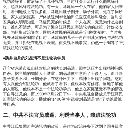
气功爱好者，前后练了十几种气功，当时社会上流行什么他就练什
么，也跟风练过法轮功。有一天，马建民一个人在家，他的家人回来
时，看到地板上有很多血，马建民肚子剖开，肠子外流，死在了厕所
里。家人赶紧报案，尸体被送到华北油田总医院急诊科缝合。当时公
安局的人明明知道：马建民死的时候是一个人在家，究竟为什么会剖
腹，谁也不清楚。可是为了迎合江泽民迫害法轮功的政策，讨好公安
部，为捞取政治资本，硬把马建民的死说成是“剖腹找法轮”。当时央
视去马建民家编排节目时，马建民的儿子一再声明其父的死与法轮功
无关，并且拒绝在电视上表演。但央视不顾事实，仍然一手编导了“剖
腹找法轮”的骗局。
●跳井自杀的刘品清不是法轮功学员
辽宁省东港市孤山镇农机台的站长刘品清，因生活压力出现精神问题
自杀。据当地的知情人士透露，刘品清做生意赔了十多万元，而且跟
妻子关系不和，长期分居，在这种压力下，精神上出现了问题。这时
有人跟他介绍法轮功，他就看了看书，但根本没有修炼。当地了解他
的人都说，他根本不是一个法轮功学员，他是在家庭遭受不幸的情况
下自寻短见的。而1999年7月22日下午，中央电视台播放关于江泽民
迫害法轮功的决定，播放的“1400例”中谎称刘品清是“练”了功以后跳
井自杀。
二、中共不法官员威逼、利诱当事人，栽赃法轮功
中共江氏集团迫害法轮功的政策，是作为政治任务下达到全国各级官