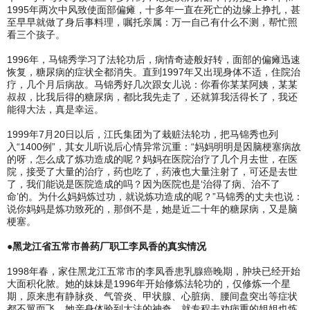
1995年两次中风致使面部偏瘫，十多年一直在死亡的边缘上挣扎，甚
至早早就做了身后事料理，嘱托亲属：万一自己有什么不测，帮忙照
看三个孩子。
1996年，马锦秀学习了法轮功后，病情奇迹般好转，面部的偏瘫迅速
恢复，糖尿病的症状全都消失。直到1997年又出现身体不适，住院治
疗，几个月后病故。马锦秀好几次跟女儿说：你看你某某阿姨，某某
叔叔，比我后得的糖尿病，都比我先走了，还就算我活得长了，我还
能得大法，真是幸运。
1999年7月20日以后，江氏集团为了栽赃法轮功，把马锦秀也列
入“1400例”，其女儿听说后心情异常沉重：“妈妈明明是因脑梗塞病故
的呀，怎么成了炼功造成的呢？妈妈在医院治疗了几个月去世，在医
院，接受了大量的治疗，药也吃了，药液也大量注射了，可还是去世
了，我们能说是医院造成的吗？因为医院也是‘治得了病、治不了
命’的。为什么妈妈炼过功，就说炼功造成的呢？”马锦秀的丈夫也说：
说你妈妈是炼功致死的，那倒不是，她是近二十年的糖尿病，又是脑
梗塞。
●黑龙江省五常市兽药厂职工李凤香的真实情况
1998年春，家住黑龙江五常市的李凤香患乳腺癌晚期，肿块已经开始
大面积化脓。她的妹妹是1996年开始修炼法轮功的，仅修炼一个星
期，原来患有静脉炎、气管炎、甲状腺、心脏病、腰间盘突出等症状
都不翼而飞，她亲身体验到大法的神奇，就专程去劝病重的姐姐也炼