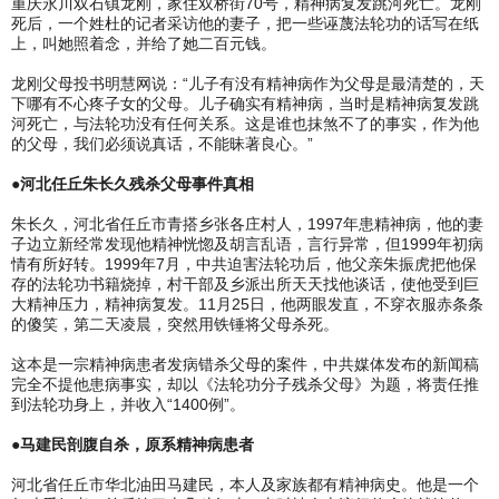
重庆永川双石镇龙刚，家住双桥街70号，精神病复发跳河死亡。龙刚
死后，一个姓杜的记者采访他的妻子，把一些诬蔑法轮功的话写在纸
上，叫她照着念，并给了她二百元钱。
龙刚父母投书明慧网说：“儿子有没有精神病作为父母是最清楚的，天
下哪有不心疼子女的父母。儿子确实有精神病，当时是精神病复发跳
河死亡，与法轮功没有任何关系。这是谁也抹煞不了的事实，作为他
的父母，我们必须说真话，不能昧著良心。”
●河北任丘朱长久残杀父母事件真相
朱长久，河北省任丘市青搭乡张各庄村人，1997年患精神病，他的妻
子边立新经常发现他精神恍惚及胡言乱语，言行异常，但1999年初病
情有所好转。1999年7月，中共迫害法轮功后，他父亲朱振虎把他保
存的法轮功书籍烧掉，村干部及乡派出所天天找他谈话，使他受到巨
大精神压力，精神病复发。11月25日，他两眼发直，不穿衣服赤条条
的傻笑，第二天凌晨，突然用铁锤将父母杀死。
这本是一宗精神病患者发病错杀父母的案件，中共媒体发布的新闻稿
完全不提他患病事实，却以《法轮功分子残杀父母》为题，将责任推
到法轮功身上，并收入“1400例”。
●马建民剖腹自杀，原系精神病患者
河北省任丘市华北油田马建民，本人及家族都有精神病史。他是一个