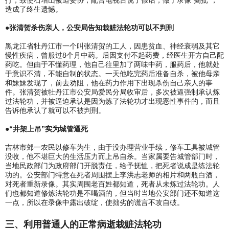
造成了终生遗憾。
●张清贺杀伤亲人，公安局告知栽赃法轮功可以不判刑
黑龙江省牡丹江市一个叫张清贺的工人，因患贫血、神经衰弱及其它
慢性疾病，曾服过8个月中药。后因支付不起药费，经医生开方自己配
药吃。但由于不懂药理，他自己往里加了两味中药，服药后，他就处
于意识不清，不能自制的状态。一天他吃完药后准备自杀，被他母亲
和妹妹发现了，前去劝阻，他在药力作用下出现杀伤自己亲人的事
件。张清贺被牡丹江市公安局爱民分局收审后，多次被逼强制承认炼
过法轮功，并被逼迫承认是因为炼了法轮功才出现恶性事件的，而且
告诉他承认了就可以不被判刑。
●“井架上吊”实为城管逼死
吉林市郊一农民以修车为生，由于没办理营业手续，修车工具被城管
没收，他不堪巨大的生活压力而上吊自杀。当家属要告城管部门时，
当地民政部门为政府部门开脱责任，给予抚恤，把死者说成是练法轮
功的。公安部门特意在死者周围摆上李洪志老师的相片和两瓶白酒，
对死者重新录像。其实周围老百姓都知道，死者从未炼过法轮功。人
们也都知道修炼法轮功是不喝酒的，但当时当地公安部门还不知道这
一点，所以在录像中露出破绽，使拙劣的谎言不攻自破。
三、利用普通人的正常病逝栽赃法轮功