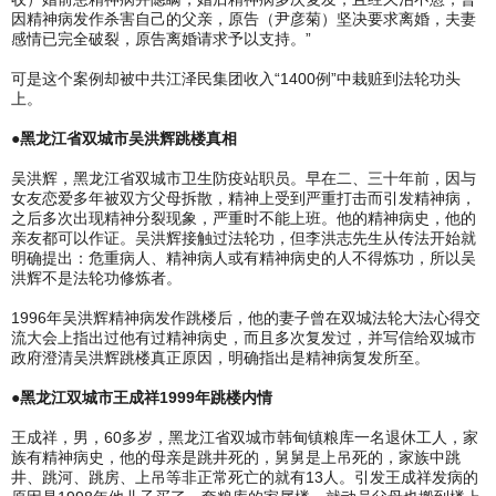
因精神病发作杀害自己的父亲，原告（尹彦菊）坚决要求离婚，夫妻
感情已完全破裂，原告离婚请求予以支持。”
可是这个案例却被中共江泽民集团收入“1400例”中栽赃到法轮功头
上。
●黑龙江省双城市吴洪辉跳楼真相
吴洪辉，黑龙江省双城市卫生防疫站职员。早在二、三十年前，因与
女友恋爱多年被双方父母拆散，精神上受到严重打击而引发精神病，
之后多次出现精神分裂现象，严重时不能上班。他的精神病史，他的
亲友都可以作证。吴洪辉接触过法轮功，但李洪志先生从传法开始就
明确提出：危重病人、精神病人或有精神病史的人不得炼功，所以吴
洪辉不是法轮功修炼者。
1996年吴洪辉精神病发作跳楼后，他的妻子曾在双城法轮大法心得交
流大会上指出过他有过精神病史，而且多次复发过，并写信给双城市
政府澄清吴洪辉跳楼真正原因，明确指出是精神病复发所至。
●黑龙江双城市王成祥1999年跳楼内情
王成祥，男，60多岁，黑龙江省双城市韩甸镇粮库一名退休工人，家
族有精神病史，他的母亲是跳井死的，舅舅是上吊死的，家族中跳
井、跳河、跳房、上吊等非正常死亡的就有13人。引发王成祥发病的