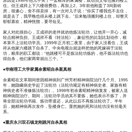
原因是1998年他儿子买了一套粮库的家属楼，就动员父母也搬到楼上
住。但王成祥上下六楼很费劲，再加上2、3年前他刚盖了3间新砖
房，很遂心，舍不得卖掉，有一次对儿子说：“你买了楼我也不去住，
就是去了，我早晚也得从楼上跳下去。”后来勉强搬到楼上住，却整天
郁郁寡欢，精神恍惚，要寻短见。
家人对此很担心，王成祥的老伴就劝他炼法轮功，让他开一开心，减
轻点精神负担。王成祥不看《转法轮》，象征性的比划比划动作，根
本算不上法轮功学员。1999年正月初二夜里，由于家人没看住，王成
祥从他家六楼跳下自杀了。中央电视台就这样把他的死嫁祸于法轮
功，粮库的职工都说：“他跳楼可不是炼法轮功炼的，他不炼法轮功也
得自杀，他们家两辈就出三个。”
●华南理工大学家属余素昭自杀案真相
余素昭在文革期间曾因精神病到广州芳村精神病院治疗几个月。1995
年，她隐瞒病史学起了法轮功（法轮功规定有精神病史者、家族有精
神病史者不准修炼法轮功）。1998年初余素昭精神病复发，被家人送
精神病院治疗。期间，法轮功学员劝其不要炼，她也表示不炼了，并
将全部法轮功书籍、炼功带退还，从此以后不再炼法轮功了。半年
后，她精神病再次发作，坠楼身亡。显然她的死和法轮功没有丝毫关
系。
●重庆永川双石镇龙刚跳河自杀真相