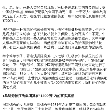
生、老、病、死是人类的自然现象，疾病是造成死亡的首要原因，据
中国统计年鉴1998年所记载的全国平均死亡率，一千万人中每年约有
六万五千人死亡。在医学比较发达的美国，每年仅急性心肌梗塞死就
有20万人。
法轮功是一种古老的佛家修炼方法，他的祛病健身效果显著，但并不
是说接触了法轮功、炼了法轮功就上了保险，包治百病长生不死。中
共则毫无边际地把一些人的正常死亡说是因炼法轮功致死。其中有的
人根本没有接触过法轮功，当然也不排除有些人为治病接触过法轮
功，有些人在亲属的劝说下炼过功，但是他们真正的死因却是疾病。
举个简单例子，著名演员陈晓旭（八七版《红楼梦》林黛玉的扮演
者）病逝后，科痞何祚庥称“陈晓旭就是被中医害死的”，引发强烈的
争论。卫生部副部长、国家中医药管理局局长王国强对此言论进行了
严厉批驳，他指出：“如果因为去世的人吃过中药，就认为是中医药有
问题的话，那么，去世的人吃过西药，是不是也要认为西医药不科
学？”与此同理，去世的人为治病也炼过法轮功，就能说是法轮功致死
的吗？我们看看下面几个被收入“1400例”的事实真相，听听他们的家
属怎么说。
●马锦秀被江氏集团算在“1400例”内的事实真相
据马锦秀的女儿披露：马锦秀于1981年左右患了糖尿病，每次都是四
个“+”号，每天每顿吃三十多片药，饱受疾病折磨，特别是1994年和