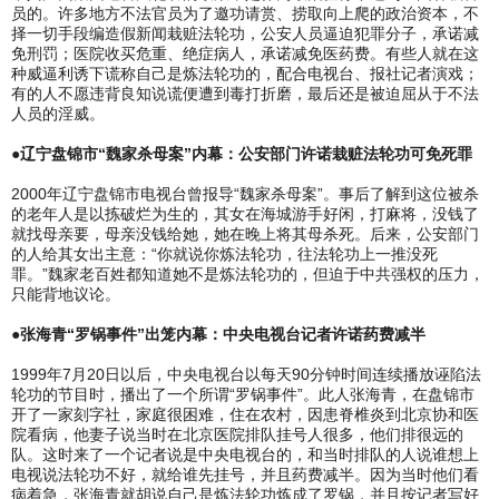
员的。许多地方不法官员为了邀功请赏、捞取向上爬的政治资本，不
择一切手段编造假新闻栽赃法轮功，公安人员逼迫犯罪分子，承诺减
免刑罚；医院收买危重、绝症病人，承诺减免医药费。有些人就在这
种威逼利诱下谎称自己是炼法轮功的，配合电视台、报社记者演戏；
有的人不愿违背良知说谎便遭到毒打折磨，最后还是被迫屈从于不法
人员的淫威。
●辽宁盘锦市“魏家杀母案”内幕：公安部门许诺栽赃法轮功可免死罪
2000年辽宁盘锦市电视台曾报导“魏家杀母案”。事后了解到这位被杀
的老年人是以拣破烂为生的，其女在海城游手好闲，打麻将，没钱了
就找母亲要，母亲没钱给她，她在晚上将其母杀死。后来，公安部门
的人给其女出主意：“你就说你炼法轮功，往法轮功上一推没死
罪。”魏家老百姓都知道她不是炼法轮功的，但迫于中共强权的压力，
只能背地议论。
●张海青“罗锅事件”出笼内幕：中央电视台记者许诺药费减半
1999年7月20日以后，中央电视台以每天90分钟时间连续播放诬陷法
轮功的节目时，播出了一个所谓“罗锅事件”。此人张海青，在盘锦市
开了一家刻字社，家庭很困难，住在农村，因患脊椎炎到北京协和医
院看病，他妻子说当时在北京医院排队挂号人很多，他们排很远的
队。这时来了一个记者说是中央电视台的，和当时排队的人说谁想上
电视说法轮功不好，就给谁先挂号，并且药费减半。因为当时他们看
病着急，张海青就胡说自己是炼法轮功炼成了罗锅，并且按记者写好