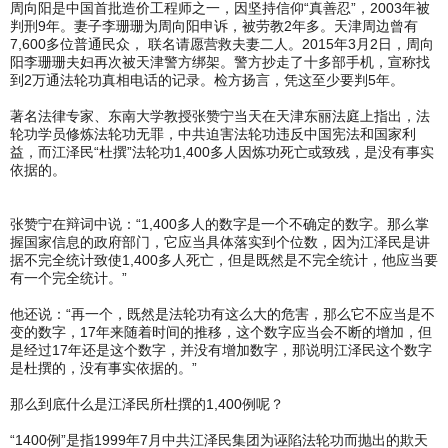
周向阳是中国首批造价工程师之一，因坚持信仰“真善忍”，2003年被
判刑9年。妻子李珊珊为周向阳申诉，被劳教2年多。天津周边曾有
7,600多位普通民众， 联名请愿营救夫妻二人。2015年3月2日，周向
阳李珊珊夫妇再次被天津警方绑架。警方抄走了十多部手机，宣称找
到2万通法轮功真相电话的记录。检方扬言，凭这至少要判5年。
著名法律专家、东南大学教授张赞宁当天在天津东丽法庭上指出，法
轮功学员修炼法轮功无罪，中共迫害法轮功违反中国宪法和国家利
益，而江泽民“杜撰”法轮功1,400多人因炼功死亡或致残，是没有事实
依据的。
张赞宁在辩词中说：“1,400多人的数字是一个不确定的数字。那么掌
握国家信息的政府部门，它应当具体落实到个位数，因为江泽民是讲
据不完全统计致使1,400多人死亡，但是既然是不完全统计，他应当要
有一个完全统计。”
他还说：“再一个，既然是法轮功有这么大的危害，那么它不应当是不
变的数字，17年来随着时间的推移，这个数字应当会不断的增加，但
是经过17年还是这个数字，并没有增加数字，那说明江泽民这个数字
是杜撰的，没有事实依据的。”
那么到底什么是江泽民所杜撰的1,400例呢？
“1400例”是指1999年7月中共江泽民集团为诬陷法轮功而抛出的欺天