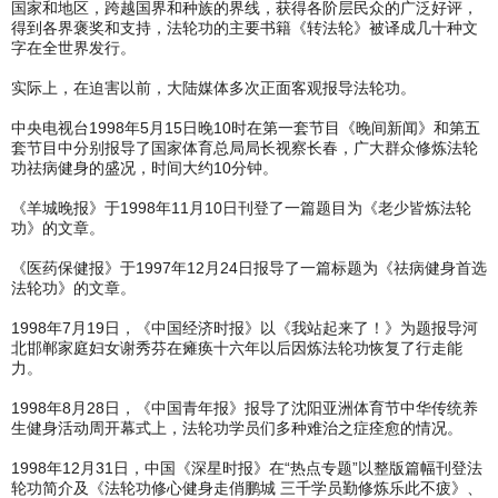
国家和地区，跨越国界和种族的界线，获得各阶层民众的广泛好评，
得到各界褒奖和支持，法轮功的主要书籍《转法轮》被译成几十种文
字在全世界发行。
实际上，在迫害以前，大陆媒体多次正面客观报导法轮功。
中央电视台1998年5月15日晚10时在第一套节目《晚间新闻》和第五
套节目中分别报导了国家体育总局局长视察长春，广大群众修炼法轮
功祛病健身的盛况，时间大约10分钟。
《羊城晚报》于1998年11月10日刊登了一篇题目为《老少皆炼法轮
功》的文章。
《医药保健报》于1997年12月24日报导了一篇标题为《祛病健身首选
法轮功》的文章。
1998年7月19日，《中国经济时报》以《我站起来了！》为题报导河
北邯郸家庭妇女谢秀芬在瘫痪十六年以后因炼法轮功恢复了行走能
力。
1998年8月28日，《中国青年报》报导了沈阳亚洲体育节中华传统养
生健身活动周开幕式上，法轮功学员们多种难治之症痊愈的情况。
1998年12月31日，中国《深星时报》在“热点专题”以整版篇幅刊登法
轮功简介及《法轮功修心健身走俏鹏城 三千学员勤修炼乐此不疲》、