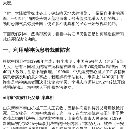
大谎。
当时，大陆喉舌媒体齐上，锣鼓喧天地大肆渲染，一幅幅血淋淋的画
面、一组组可怕的镜头铺天盖地而来，劈头盖脸地灌入人们的视听，
顿时恐怖气氛弥漫全国，使许多不明真相的民众开始敌视法轮功。
下面我们列举一些典型案例，看看中共江泽民集团是如何编造假新闻
栽赃诬陷法轮功的。
一、利用精神病患者栽赃陷害
根据中国卫生部1998年的统计数字表明，中国有5%的人（约6千5百
万人）患有不同程度的精神病和精神障碍，其中7成是重症精神病，约
40万人致残，生活不能自理。1999年，中共煞费苦心搜罗了许多精神
病患者病发时的意外事故，栽赃嫁祸于法轮功。事实上“1400例”中有
许多是精神病患者而决非法轮功学员。李洪志老师从1992年传法开始
就明确指出，精神病人不能修炼法轮功。
●山东“铁掀打死父母”案真相
山东新泰市泰山机械厂工人王安收，因精神病发作将其父母用铁掀打
死。王安收是一个精神病患者，这一点，在当地法院判决王与妻子尹
彦菊离婚的判决书上写得非常明白，山东省新泰市人民法院（1999）
新城民初字第245号民事判决书的部分内容：“本院认为，被告（王安
收）婚前患精神病并隐瞒，婚后精神病多次复发，且经久治不愈，曾