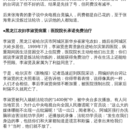
的台词说了些不好的话。结果是先挂了号，但药费没有减半。
后来张海青的妻子说中央电视台竟骗人，药费都是自己花的，至于张
海青从没炼过法轮功，认识他的人都知道。
●黑龙江农妇李淑贤病重：医院院长承诺免费治疗
李淑贤，黑龙江省哈尔滨市阿城区新华乡崔家屯农妇，婚后在阿城区
大岭乡居住。1999年7月，李淑贤患胃溃疡住进哈尔滨第四医院，病
重期间因生活贫困交不上住院费，医院院长主动给他们出主意：你们
就说李淑贤是炼法轮功炼的，就能获得免费治疗，并在生活上还能给
予照顾。李淑贤及家属为了利益同意了。
于是，哈尔滨市《新晚报》记者迅速赶到医院采访，用编好的台词让
李淑贤的丈夫照着说，还告诉他：你得带着表情，说得像真的一样，
人们才会相信。事后李淑贤病情不断加重，被医院强制出院，回家后
时隔不久就死亡了。
李淑贤被列入栽赃法轮功的“1400例”中，被中央台多次播放。有人问
当地官员：为什么中央电视台向全国人民撒谎呢？官员说：“这么大的
媒体哪能不出现一点纰漏呢！”话一出口，闻者寒心。阿城区强行办洗
脑班迫害法轮功学员时，还播放此录像，法轮功学员说：“发生在我们
身边的事，包括你们和大家都知道是谎言和欺骗，还拿出来给我们
看？”当时，他们就不放了。