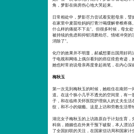
角，梦影在病房伤心地大哭起来。
日常相处中，梦影尽力尝试着安慰母亲，譬如
在家里中麦苗给妈妈打青汁喝缓解脊椎疼痛
什么样的痛挺不下去”。但很多时候，母女
被持续的焦虑和抑郁消磨殆尽。情绪冲突的
消除了”。
化疗的效果并不明显，郝威想要出国用好药
于电视和网络上偶尔看到的癌症痊愈奇迹，
她也时常劝说母亲再度拿起画笔，在内心深处
梅秋玉
第一次见到梅秋玉的时候，她租住在南郊一
道。在这个狭小几乎不透光的空间里，有一
子，和在临终关怀医院护理病人的丈夫生活
纹，和不小的烟瘾。这是上访和劳教生活带
湖北女子梅秋玉的上访路原自于计划生育，
科病，婚姻也在外来干预下破裂，本人漂泊
了全国妇联的关注，在国家信访局和国家计