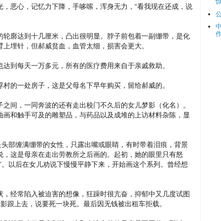
光，恶心，记忆力下降，手哆嗦，浑身无力，“看我现在还成，说
的轮廓达到十几厘米，凸出很明显。脖子前包着一副绷带，是化
臂上埋针，但郝威贫血，血管太细，损害会更大。
也达到每天一万多元，所有的医疗费用来自于亲戚救助。
浮村的一处房子，这是父母名下早年购买，留给郝威的。
子之间，一同奔波的还有走出校门不久后的女儿梦影（化名）。
油画和触手可及的雕塑品，与药品以及成堆的上访材料杂陈，显
是头部缠满绷带的女性，只露出嘴或眼睛，有时带着泪痕，背景
说，这是母亲在走出劳教所之后画的。起初，她的眼里只有怒
”。以后在女儿劝说下慢慢平静下来，开始画这个系列。曾经想
状，经常陷入被迫害的想像，狂躁时很亢奋，抑郁中又几度试图
梦影跟上去，说要死一块死。最后因无钱被出租车拒载。