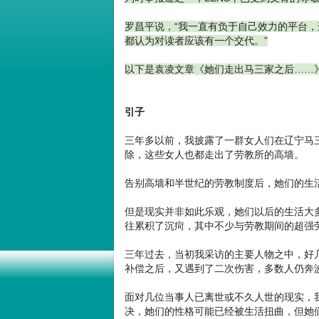
罗昌平说，“我一直有负于自己效力的平台
都认为对读者应该有一个交代。”
以下是袁凌文章《她们走出马三家之后……
引子
三年多以前，我披露了一群女人们在辽宁马
除，这些女人也都走出了劳教所的高墙。
告别高墙和半世纪的劳教制度后，她们的生
但是现实并非如此乐观，她们以后的生活大
往累积了沉疴，其中不少与劳教期间的超强
三年过去，当初我采访的主要人物之中，好
补偿之后，又遇到了二次伤害，多数人仍奔
面对几位当事人已离世或不久人世的现实，
决，她们的性格可能已经被生活扭曲，但她