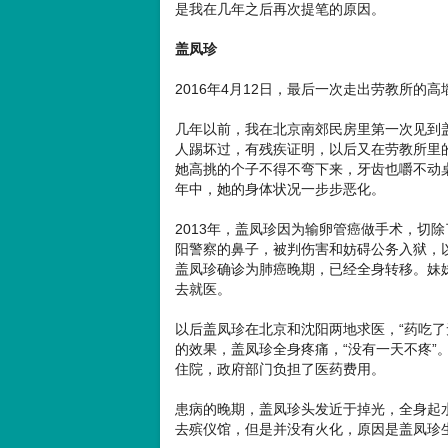
是我在几年之后再次提笔的原因。
盖凤珍
2016年4月12日，最后一次走出劳教所的
几年以前，我在北京南郊民房里第一次见到
人踢坏过，有残疾证明，以后又在劳教所里
她高挑的个子不得不弯下来，牙齿也嚼不动
年中，她的身体状况一步步恶化。
2013年，盖凤珍因为输卵管癌做手术，切
阳警察的鼻子，被判伤害和妨碍公务入狱，以
盖凤珍确诊为肺癌晚期，已经全身转移。妹妹
去就医。
以后盖凤珍在北京和沈阳两地求医，“药吃了
的效果，盖凤珍全身疼痛，“没有一天不疼”
住院，政府部门负担了医药费用。
患病的晚期，盖凤珍头发近于掉光，全身起
去殡仪馆，但是并没有火化，原因是盖凤珍