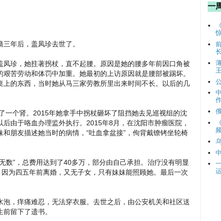
一
高墙三年后，盖凤珍去世了。
盖凤珍，她拄著拐杖，直不起腰。原因是她的腰多年前因口角被
的艰苦劳动和体罚中加重。她最初的上访原因就是腰部被踢坏。
桌上的东西，当时她从马三家劳教所里出来时间不长。以后的几
除了一个肾。2015年她拿手中拐杖砸坏了阻挡她去见巡视组的沈
后由于咯血办理监外执行。2015年8月，在沈阳市肿瘤医院，
频
和朋友描述她当时的病情，“吐血拿盆接”，佝背戴镣铐坐轮椅
无数”，总费用达到了40多万，部分由自己承担。治疗没有明显
。因为四五年前离婚，又无子女，只有妹妹能照顾她。最后一次
水泡，痒痛难忍，无法穿衣服。去世之后，由公安机关和社区送
生前留下了遗书。