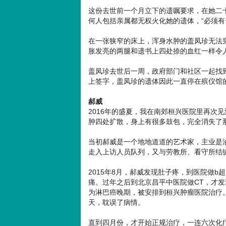
这份去世前一个月立下的遗嘱要求，在她二十
何人包括亲属都无权火化她的遗体，“必须有
在一张狭窄的床上，浑身水肿的盖凤珍无法
胀发亮的两腿和遗书上四处捺的血红一样令
盖凤珍去世后一周，政府部门和社区一起找
上签字，盖凤珍的遗体因此一直停在殡仪馆
郝威
2016年的盛夏，我在南郊桓兴医院里再次
肿四处扩散，身上有很多鼓包，完全消失了
当初郝威是一个地地道道的艺术家，主业是
走入上访人员队列，又与劳教所、看守所结
2015年8月，郝威发现肚子疼，到医院做
痛。过年之后到北京昌平中医院做CT，才
为淋巴癌晚期，被安排到桓兴肿瘤医院治疗
天，耽误了病情。
直到四月份，才开始正规治疗，一连六次化