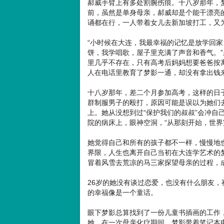
郝威手臂上有多处割腕伤痕。十八岁那年，
前，虽然是单身母亲，郝威却是个能干漂亮
诵都在行，一人带着女儿去新加坡打工，又
“小时候在大连，我最幸福的记忆是放学回
饼，我学唱歌，屋子里充满了声音和香气。
里几乎不存在，只有高考后妈妈想要爸爸按
人在电话里教育了梦影一通，却没有拿出钱
十八岁那年，差二个月参加高考，这样的日
群制服男子的殴打，原因可能是误以为她们
上。她从没想到过“保护我们的叔叔”会冲自
院的病床上，眼神空洞，“从那刻开始，世界
她觉得自己和所有的孩子都不一样，慢慢地
界限，人生也离开自己当初在大连学艺术的
冒着风雪去荒凉的马三家探望母亲的过程，
26岁的她没有谈过恋爱，也没有什么朋友
的幸福像是一个童话。
眼下梦影总算找到了一份儿童书插画的工作
她。在一次母亲化疗期间，梦影带着笔记本电