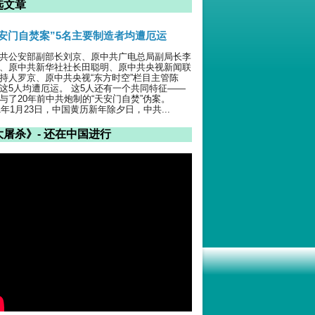
选文章
天安门自焚案”5名主要制造者均遭厄运
共公安部副部长刘京、原中共广电总局副局长李
、原中共新华社社长田聪明、原中共央视新闻联
持人罗京、原中共央视“东方时空”栏目主管陈
这5人均遭厄运。 这5人还有一个共同特征——
与了20年前中共炮制的“天安门自焚”伪案。
01年1月23日，中国黄历新年除夕日，中共...
大屠杀》- 还在中国进行