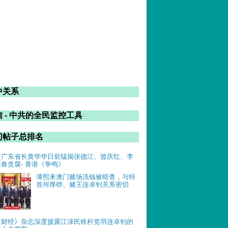
中关系
 - 中共的全民监控工具
门帖子总排名
前广东省长黄华华日前猛揭张德江、曾庆红、李
长春贪腐- 香港《争鸣》
薄熙来澳门赌场洗钱被暗查，与特
首何厚铧、赌王连卓钊关系密切
《财经》杂志深度披露江泽民铁杆党羽连卓钊的