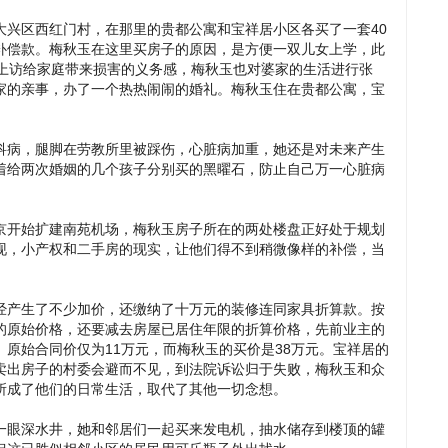
大兴区西红门村，在那里的贵都公寓和宝祥居小区各买了一套40
补偿款。梅秋玉在这里买房子的原因，是方便一双儿女上学，此
期上访给家庭带来损害的义务感，梅秋玉也对婆家的生活进行张
家的亲事，办了一个热热闹闹的婚礼。梅秋玉住在贵都公寓，宝
。
科病，腿脚在劳教所里被踩伤，心脏病加重，她还是对未来产生
着给两次婚姻的几个孩子分别买的黑曜石，防止自己万一心脏病
京开始扩建南苑机场，梅秋玉房子所在的两处楼盘正好处于规划
现，小产权和二手房的现实，让他们得不到稍微像样的补偿，当
经产生了不少加价，还缴纳了十万元的装修连同家具折算款。按
的原始价格，还要减去房屋已居住年限的折算价格，先前业主的
原始合同价仅为11万元，而梅秋玉的买价是38万元。宝祥居的
卖出房子的村委会避而不见，到法院诉讼归于失败，梅秋玉和众
所成了他们的日常生活，取代了其他一切念想。
一眼深水井，她和邻居们一起买来发电机，抽水储存到楼顶的罐