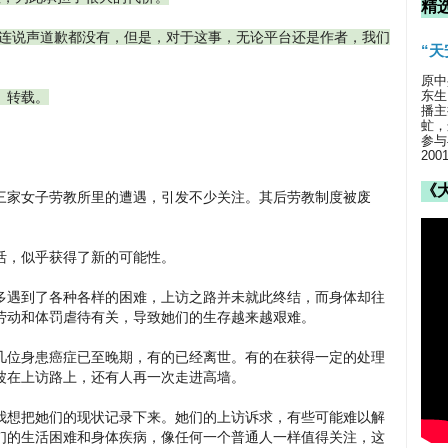
精
，连说声道歉都没有，但是，对于这事，无论平台还是作者，我们
“
原中
东生
》转载。
播主
虻，
参与
20
《
三家女子劳教所里的遭遇，引发不少关注。其后劳教制度被废
活，似乎获得了新的可能性。
多遇到了各种各样的困难，上访之路并未就此终结，而身体却往
劳动和体罚虐待有关，导致她们的生存越来越艰难。
几位身患癌症已至晚期，有的已经离世。有的在获得一定的处理
波在上访路上，还有人再一次走进高墙。
我想把她们的现状记录下来。她们的上访诉求，有些可能难以解
们的生活困难和身体疾病，像任何一个普通人一样值得关注，这