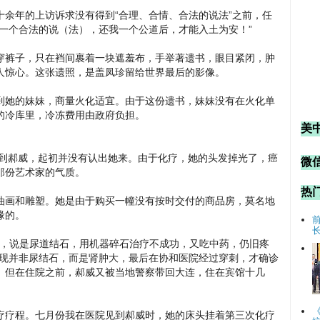
余年的上访诉求没有得到“合理、合情、合法的说法”之前，任
一个合法的说（法），还我一个公道后，才能入土为安！”
穿裤子，只在裆间裹着一块遮羞布，手举著遗书，眼目紧闭，肿
人惊心。这张遗照，是盖凤珍留给世界最后的影像。
到她的妹妹，商量火化适宜。由于这份遗书，妹妹没有在火化单
的冷库里，冷冻费用由政府负担。
美
见到郝威，起初并没有认出她来。由于化疗，她的头发掉光了，癌
微信
那份艺术家的气质。
热
油画和雕塑。她是由于购买一幢没有按时交付的商品房，莫名地
缘的。
b超，说是尿道结石，用机器碎石治疗不成功，又吃中药，仍旧疼
发现并非尿结石，而是肾肿大，最后在协和医院经过穿刺，才确诊
。但在住院之前，郝威又被当地警察带回大连，住在宾馆十几
疗疗程。七月份我在医院见到郝威时，她的床头挂着第三次化疗