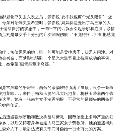
郝威化疗失去头发之后，梦影说“要不我也剪个光头陪你”，还
。母亲对治病失去希望时，梦影说“妈妈你是走出了马三家的人，
处于情绪僵持的状态中，一句平常的话就会引起争吵和崩溃，亲情
顶点则是母女手上分别的几次割腕伤痕，“不觉得疼，抑郁把感觉
治疗，负债累累的她，唯一的可能是卖掉房子，却乏人问津。对
她会兴奋，而梦影也谈到一个星光大道节目上抗癌成功的事例。
，她希望“画笔能带来奇迹。”
间异常黑暗的平房里，两旁的杂物堆得顶满了屋顶，只余一条甬
股泡菜味儿，来自于梅秋玉腌的几大坛泡菜。梅秋玉带着两个孩
在这里。她有一张南方女子清秀的脸，不寻常的是额头的两条竖
给她的印记。
先后遭遇强制堕胎和数次拘留与劳教，因堕胎染上多种严重的妇
异乡，以后又怀着身孕被送入马三家女子劳教所。她的遭遇得到
生委介入下，最后达成有关部门补偿她一百余万元的方案。