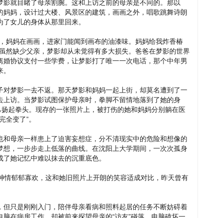
梦影就目睹了母亲割腕。这和上访之前的母亲是不同的。那以
的妈妈，设计过大楼、风景区的建筑，画画之外，唱歌跳舞诗朗
为了女儿的身体从那里回来。
家，妈妈在画画，进家门能闻到画布的油漆味。妈妈给我炸香椿
”虽然缺少父亲，梦影却从未觉得有多大损失。爸爸在梦影的世界
离婚协议支付一些学费，让梦影打了唯一一次电话，那个中年男
来。
子对梦影一去不返。那天梦影和妈妈一起上街，却莫名遭到了一
去上访。当梦影试图保护母亲时，拳脚不留情地落到了她的身
己扬起拳头。现存的一张照片上，被打伤的她和妈妈分别躺在医
完全变了”。
也和母亲一样患上了迫害妄想症，分不清现实中的危险和想像的
梦想，一步步走上低落的曲线。在沈阳上大学期间，一次次孤身
成了她记忆中难以抹去的沉重底色。
，神情郁郁寡欢，这和她旧照片上开朗的笑容适成对比，昨天曾有
，但只是刚刚入门，陪伴母亲看病和照料起居的任务不断妨碍着
脑在病房工作，却被前来探望母亲的“访友”碰落，电脑磕坏一