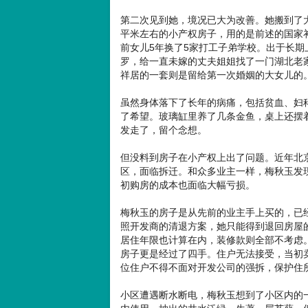
第二次见到她，境况已大为改善。她搬到了
平米左右的小产权房子，用的是前述的国家
前女儿5年换了5家打工子弟学校。出于长
罗，给一直未嫁的丈夫姐姐找了一门湖北老
祥居的一套则是留给第一次婚姻的大女儿的
虽然身体落下了长年的病痛，包括贫血、妇
了希望。玻璃缸里养了几条金鱼，桌上还摆
发走了，留个念想。
但没料到房子在小产权上出了问题。近年北
区，面临拆迁。和众多业主一样，梅秋玉发
初购房的成本也面临大幅亏损。
梅秋玉的房子是从先前的业主手上买的，已
照开发商的清退方案，她只能得到退回房屋
居住年限也计算在内，装修款则全部不考虑。
房子更是经过了四手。住户无法接受，当初
位住户不得不面对开发公司的强拆，保护住
小区遭遇断水断电，梅秋玉想到了小区内的