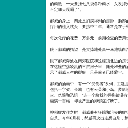
的药瓶，一天要挂七八袋各种药水，头发掉
不定哪天嘎嘣了”。
郝威的身上，四处是扪摸得到的癌肿，肋部
疗用的植入枕头，要携带半年。通常是在手
每次化疗的花费一万多元，前期检查的费用
眼下郝威的指望，是卖掉地处昌平马池镇白
眼下郝威奔波在南郊医院和这幢顶北边的房
在这幢空荡凌乱的三层房子里，随处堆叠的
示了郝威人生的裂痕，只是前者已经蒙尘。
郝威的油画中，有一个“受伤者”系列，主题
包括十字架、长城，也有云朵和小鸟。梦影
火、仇恨和恐惧，“连一个给我的拥抱都没有
画满一百幅，却被严重的抑郁症打断了。
抑郁症发作之时，郝威兼有狂躁和沮丧的症
自杀。今年6月初，郝威再次出走想自杀，