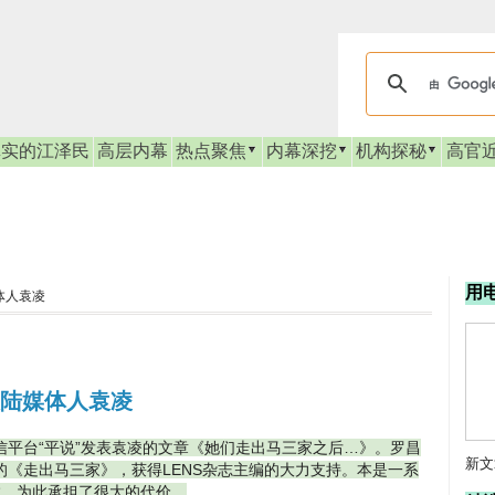
真实的江泽民
高层内幕
热点聚焦
内幕深挖
机构探秘
高官
用
体人袁凌
大陆媒体人袁凌
平台“平说”发表袁凌的文章《她们走出马三家之后…》。罗昌
新文
《走出马三家》，获得LENS杂志主编的大力支持。本是一系
敬，为此承担了很大的代价。