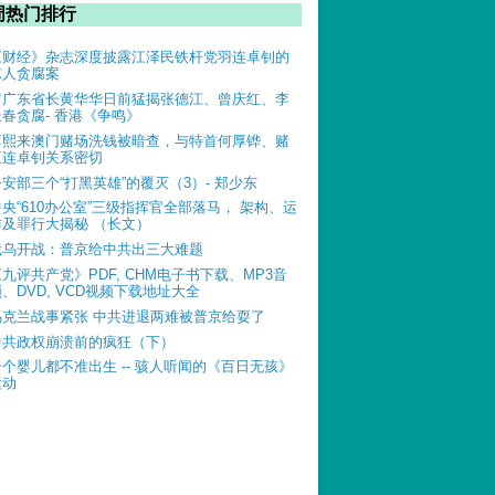
周热门排行
《财经》杂志深度披露江泽民铁杆党羽连卓钊的
惊人贪腐案
前广东省长黄华华日前猛揭张德江、曾庆红、李
长春贪腐- 香港《争鸣》
薄熙来澳门赌场洗钱被暗查，与特首何厚铧、赌
王连卓钊关系密切
公安部三个“打黑英雄”的覆灭（3）- 郑少东
中央“610办公室”三级指挥官全部落马， 架构、运
作及罪行大揭秘 （长文）
俄乌开战：普京给中共出三大难题
《九评共产党》PDF, CHM电子书下载、MP3音
、DVD, VCD视频下载地址大全
乌克兰战事紧张 中共进退两难被普京给耍了
中共政权崩溃前的疯狂（下）
一个婴儿都不准出生 -- 骇人听闻的《百日无孩》
运动