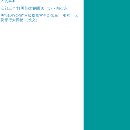
惊人贪腐案
公安部三个“打黑英雄”的覆灭（3）- 郑少东
中央“610办公室”三级指挥官全部落马， 架构、运
作及罪行大揭秘 （长文）