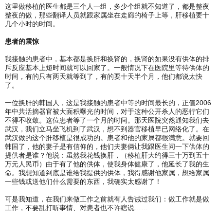
这里做移植的医生都是三个人一组，多少个组就不知道了，都是整夜
整夜的做，那些翻译人员就跟家属坐在走廊的椅子上等，肝移植要十
几个小时的时间。
患者的震惊
我接触的患者中，基本都是换肝和换肾的，换肾的如果没有供体的排
斥反应基本上短时间就可以回家了。一般情况下在医院里等待供体的
时间，有的只有两天就等到了，有的要十天半个月，他们都说太快
了。
一位换肝的韩国人，这是我接触的患者中等的时间最长的，正值2006
年中共活摘器官被大面积曝光的时间，对于这种公开杀人的恶行它们
不得不收敛。这位患者等了一个月的时间。那天医院突然通知我们去
武汉，我们立马坐飞机到了武汉，想不到器官移植早已网络化了。在
武汉做的这个肝移植是很成功的。患者和他的家属都很满意。就要回
韩国了，他的妻子是有信仰的，他们夫妻俩让我跟医生问一下供体的
提供者是谁？他说：虽然我花钱换肝，（移植肝大约得三十万到五十
万元人民币）由于有了他的供体，使我身体健康了，他延长了我的生
命。我想知道到底是谁给我提供的供体，我得感谢他家属，想给家属
一些钱或送他们什么需要的东西，我确实太感谢了！
可是我知道，在我们来做工作之前就有人告诫过我们：做工作就是做
工作，不要乱打听事情、对患者也不许瞎说……