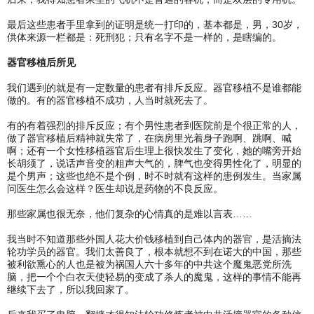
最后这些患者手里拿到的证明是统一打印的，基本都是，男，30岁，
供体来源一栏都是：死刑犯；只有名字不是一样的，是瞎编的。
器官移植后所见
我们遇到的就是有一定数量的患者有排斥反应。器官移植不是谁都能
做的。有的器官移植不成功，人当时就死去了。
有的有着强烈的排斥反应；有个男性患者到医院前是个很正常的人，
做了器官移植后精神就失常了，在病房里光着身子跑啊、跳啊、喊
啊；还有一个女性移植器官后生理上很快发生了变化，她的嘴旁开始
长胡须了，说话声音变的粗声大气的，脾气也变得男性化了，明显的
是个男声；这些也绝不是个例，时不时就有这样的患例发生。当家属
问医生怎么会这样？医生却说是药物的不良反应。
那些家属也很无奈，他们复杂的心情真的是难以言表……
我当时不知道那些外国人花大价钱移植到自己体内的器官，是活摘法
轮功学员的器官。我们太善良了，根本就想不到在诺大的中国，那些
被利欲熏心的人也是被为祸国人六十多年的中共这个魔鬼恶党所洗
脑，把一个个白衣天使轻易的变成了杀人的魔鬼，这样的事情不能再
继续下去了，所以我回家了。