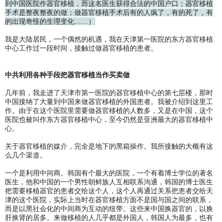
到中国医院作器官移植，而这名医生获得合法的中国户口；器官移植
手术是整夜整夜的做；做器官移植手术后有的人疯了，有的死了，有
的出现奇怪的生理变化……）
我是大陆居民，一个偶然的机遇，我在天津第一医院的东方器官移植
中心工作过一段时间，接触过做器官移植的患者。
中共利用各种手段把器官移植当作买卖做
几年前，我走进了天津市第一医院的器官移植中心的第七层楼，那时
中国接纳了大量到中国来做器官移植的外国患者。我被介绍到这里工
作。由于在这个医院里需要做器官移植的人数多，又是在中国，这个
医院也被叫作东方器官移植中心，至今仍然是亚洲最大的器官移植中
心。
关于器官移植的媒介，完全是地下的黑箱操作。我所接触的大概有这
么几个渠道。
一个是利用中间商。韩国有个最大的医院，一个有着博士学位的著名
医生，他和中国的一个男性朝鲜族人互相联系沟通，韩国的博士医生
把需要移植器官的患者交给这个人，这个人再通过关系把患者交给天
津的这个医院，实际上当时在器官移植方面不是国与国之间的联系，
而是以黑社会化的中间商为互动的纽带。这些来中国换器官的，以换
肝换肾的居多。来做移植的人几乎都是外国人，韩国人为最多，也有