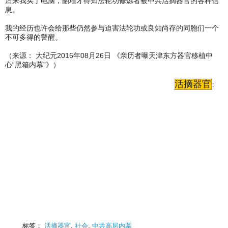
后来我买了电脑，翻墙才得知法轮功修炼者被中共活摘器官的各种信
息。
我的经历也许会给那些仍然参与迫害法轮功或良知尚存的同胞们一个
不可多得的警醒。
（来源： 大纪元2016年08月26日 《亲历者曝天津东方器官移植中
心“黑箱内幕”》）
活摘器官
:
标签：
活摘器官
,
社会
,
中共高层内幕