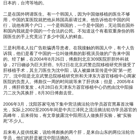
日本的，台湾等地的。
二是在国外聘请医生。有一个韩国人，因为中国做移植的医生不够
用，中国的某医院就把他从韩国高薪请过来。他告诉他在中国的同
行，说他有两个户口，一个是韩国的，一个是中国的，无论我在国外
和国内我就是中国的一个合法的公民。不知道这个有着双重身份的韩
国医生的手上究竟沾了多少中国人的鲜血。
三是利用名人拉广告欺骗诱导患者。在我接触的韩国人中，有个人告
诉我，他们是看了中国的一位叫做傅彪的影视演员做的广告来中国
的。经了解，在2004年8月26日，傅彪到北京309医院肝胆外科就
诊，27日确诊为巨大肝癌。9月2日在北京武警总院移植研究所接受了
肝移植手术，其主刀医生为沈中阳，该人被媒体宣传是中国“第一把
刀”。沈中阳是北京武警总院移植研究所和天津东方器官移植中心两家
医院的负责人。傅彪仅一周的时间就等来了肝供体；但是，2005年4
月，傅肝癌复发，4月28日在天津东方器官移植中心仍然由沈中阳操
刀二次为其换肝，8月30日傅彪去世。
2006年3月，沈阳苏家屯地下集中营活摘法轮功学员器官黑幕首次曝
光，实际上2002至2005年间是中共江泽民之流活摘法轮功学员器官的
高峰年，后来得知，有文章披露沈中阳用活人做换肝实验，被“实验
死”不少人。
后来有人提供线索，说给傅彪换的两个肝，是来自山东的两位法轮功
学员，他们的肝是被沈中阳活摘的。