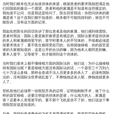
当时我们根本也无从知道供体的来源，根据患者的要求我就想满足他
们回国前的最后一个愿望。患者和他的家属是不知道有这些规定的。
我知道不让问，但是我还是给问了。医生回答我说：你想问供体的家
属是谁？这个连我们都不知道的，根本都不可能找得到的，谁也不可
能告诉，没有这方面的记录。
我如实把医生的回话告诉了那位患者及他的家属，他们感到很震惊。
患者对我说：国际上要是换肝换肾是有规定的，国际法要求提供供体
的本人和家属都得签字的，签字时要本人的手写体的，手续都必须是
按要求填全了，要不医生都得受惩罚的。在韩国做移植，你的器官是
谁的大家都知道的，这是公开的合法的嘛，因为他本人都同意的嘛。
要本人签字、父母签字，你才能得到这个供体的。
当时我们基本上都不懂移植方面的国际法的，他们说：为什么做移植
得有国际法呢？要是移植方面没有国际法的话，一个器官三十万到六
七十万这么多钱，那样会造成不法人员更多多的杀人了，必须有国际
法的，没有国际法世界就乱套了。不挣钱他还杀人呢，挣钱他就更杀
人了。
登机前他们必须带一份医院开具的证明，证明他刚刚手术，做了什么
样的器官移植，还要注明提供供体的是谁，什么地方的人，家属是
谁？还要本人亲笔签字的。要不那个飞机是坐不了的，他们说这个事
情医院应该是知道的。
后来，我得知患者乘坐的飞机不是普通的客机，而是双层的专用机。