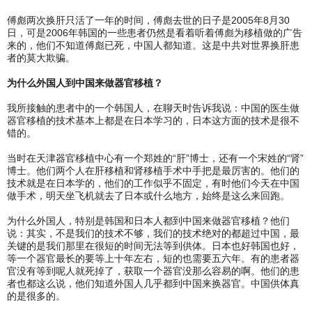
傅彪两次换肝只活了一年的时间，傅彪去世的日子是2005年8月30
日，可是2006年韩国的一些患者仍然是看着听着傅彪为移植做的广告
来的，他们不知道傅彪已死，中国人都知道。这是中共对世界换肝患
者的莫大欺骗。
为什么外国人到中国来做器官移植？
我所接触的患者中的一个韩国人，在聊天时告诉我说：中国的医生做
器官移植的技术基本上都是在日本学习的，日本这方面的技术是很不
错的。
当时在天津器官移植中心有一个郑姓的“肝”博士，还有一个宋姓的“肾”
博士。他们两个人在肝移植和肾移植手术中手把是最厉害的。他们的
技术就是在日本学的，他们的工作似乎不固定，有时他们今天在中国
做手术，明天坐飞机就去了日本或什么地方，始终是这么来回跑。
为什么外国人，特别是韩国和日本人都到中国来做器官移植？他们
说：其实，不是我们的技术不够，我们的技术绝对的都超过中国，最
关键的是我们那里在很短的时间无法等到供体。日本也好韩国也好，
等一个器官最长的要等上十年左右，短的也需要五六年。有的患者器
官没有等到呢人就死掉了，获取一个器官没那么容易的啊。他们的患
者也都这么说，他们知道外国人几乎都到中国来换器官。中国供体真
的是很多的。