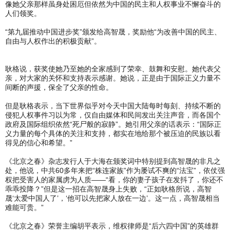
像她父亲那样虽身处困厄但依然为中国的民主和人权事业不懈奋斗的
人们领奖。
“第九届推动中国进步奖”颁发给高智晟，奖励他“为改善中国的民主、
自由与人权作出的积极贡献”。
耿格说，获奖使她乃至她的全家感到了荣幸、鼓舞和安慰。她代表父
亲，对大家的关怀和支持表示感谢。她说，正是由于国际正义力量不
间断的声援，保全了父亲的性命。
但是耿格表示，当下世界似乎对今天中国大陆每时每刻、持续不断的
侵犯人权事件习以为常，仅自由媒体和民间发出关注声音，而各国个
政府及国际组织依然“死尸般的寂静”。她引用父亲的话表示：“国际正
义力量的每个具体的关注和支持，都实在地给那个被压迫的民族以看
得见的信心和希望。”
《北京之春》杂志发行人于大海在颁奖词中特别提到高智晟的非凡之
处，他说，中共60多年来把“株连家族”作为屡试不爽的“法宝”，依仗强
权把受害人的家属虏为人质——“看，你的妻子孩子在发抖了，你还不
乖乖投降？”但是这一招在高智晟身上失败，“正如耿格所说，高智
晟‘太爱中国人了’，‘他可以先把家人放在一边’。这一点，高智晟相当
难能可贵。”
《北京之春》荣誉主编胡平表示，维权律师是“后六四中国”的英雄群