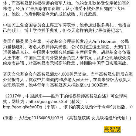
体，而高智晟是维权律师的领军人物。他的女儿耿格受父亲被迫害的
株连，经历了“最黑暗的青春期”，从小遭受不被外界所知的巨大压
力。他说，他看到耿格今天的成长成熟，对此欣慰。
中国民主党全国委员会主席王军涛表示，他参加过很多典礼，包括自
己的硕士、博士学位授予典礼，但今天这样的典礼“最值得纪念”。
美国广播委员会主席、劳改基金会理事长发起人Ann Noonan、公民
力量杨建利、著名人权律师高光俊、公民议报主编王雪笠、天安门工
运领袖吕京花、中国民主党联合总部副主席唐元隽、胡赵基金会负责
人王书君、中国民主党海外委员会负责人宋书元，及多位现场观众纷
纷发表讲话，对高智晟表示崇高的敬意，并期盼中国早日实现宪政。
齐氏文化基金会向高智晟颁发4,000美元奖金。当年高智晟失踪后在海
外登报寻人，抗议中共绑架的96岁老人何天开，在喜来登饭店颁奖大
会现场表示，他将每年向高智晟家人捐款至少1,000美元。
《2017年，中国起来——酷刑下的维权律师高智晟自述》可全球网
购，网址为：http://goo.gl/mekSbt（精装）；
http://goo.gl/efm0Dq（平装）。该书的英文版预计于今年9月出版。◇
(来源： 大纪元2016年08月03日 《高智晟获奖 女儿耿格纽约代领》)
高智晟
: