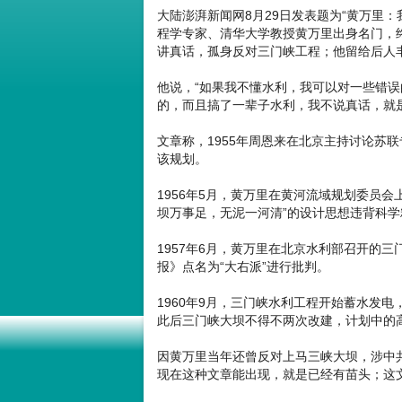
大陆澎湃新闻网8月29日发表题为“黄万里
程学专家、清华大学教授黄万里出身名门，
讲真话，孤身反对三门峡工程；他留给后人
他说，“如果我不懂水利，我可以对一些错
的，而且搞了一辈子水利，我不说真话，就
文章称，1955年周恩来在北京主持讨论苏
该规划。
1956年5月，黄万里在黄河流域规划委员
坝万事足，无泥一河清”的设计思想违背科
1957年6月，黄万里在北京水利部召开的
报》点名为“大右派”进行批判。
1960年9月，三门峡水利工程开始蓄水发
此后三门峡大坝不得不两次改建，计划中的
因黄万里当年还曾反对上马三峡大坝，涉中
现在这种文章能出现，就是已经有苗头；这