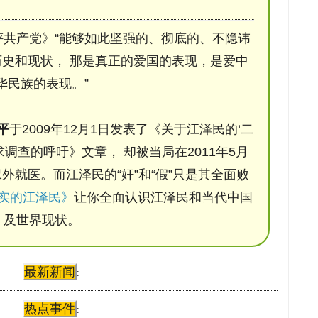
评共产党》“能够如此坚强的、彻底的、不隐讳
史和现状， 那是真正的爱国的表现，是爱中
华民族的表现。”
平
于2009年12月1日发表了《关于江泽民的‘二
调查的呼吁》文章， 却被当局在2011年5月
保外就医。而江泽民的“奸”和“假”只是其全面败
实的江泽民》
让你全面认识江泽民和当代中国
及世界现状。
最新新闻
:
热点事件
: