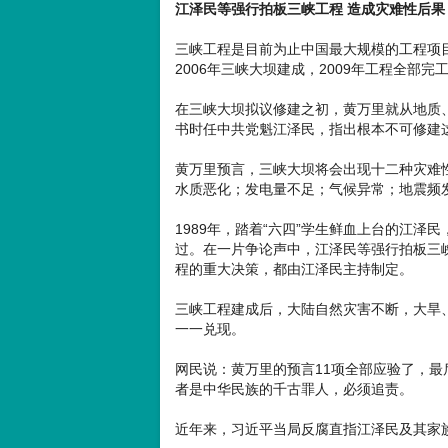
江泽民等强行拍板三峡工程 造成灾难性后果
三峡工程是目前为止中国最大规模的工程项目，
2006年三峡大坝建成，2009年工程全部完
在三峡大坝拟议修建之初，黄万里就从地质
书时任中共党魁江泽民，指出根本不可修建
黄万里预言，三峡大坝将会出现十二种灾难
水质恶化；发电量不足；气候异常；地震频
1989年，踏着“六四”学生鲜血上台的江
过。在一片争论声中，江泽民等强行拍板三峡
程的重大决策，都由江泽民主持制定。
三峡工程建成后，大陆自然灾害不断，大旱
一一兑现。
网民说：黄万里的预言11项全部应验了，
者是中华民族的千古罪人，必须追责。
近年来，习近平当局反腐直指江泽民及其家