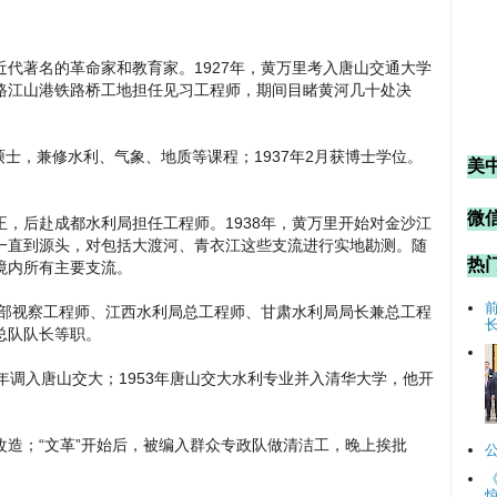
是近代著名的革命家和教育家。1927年，黄万里考入唐山交通大学
路江山港铁路桥工地担任见习工程师，期间目睹黄河几十处决
硕士，兼修水利、气象、地质等课程；1937年2月获博士学位。
美
。
微信
，后赴成都水利局担任工程师。1938年，黄万里开始对金沙江
一直到源头，对包括大渡河、青衣江这些支流进行实地勘测。随
热
境内所有主要支流。
利部视察工程师、江西水利局总工程师、甘肃水利局局长兼总工程
总队队长等职。
50年调入唐山交大；1953年唐山交大水利专业并入清华大学，他开
动改造；“文革”开始后，被编入群众专政队做清洁工，晚上挨批