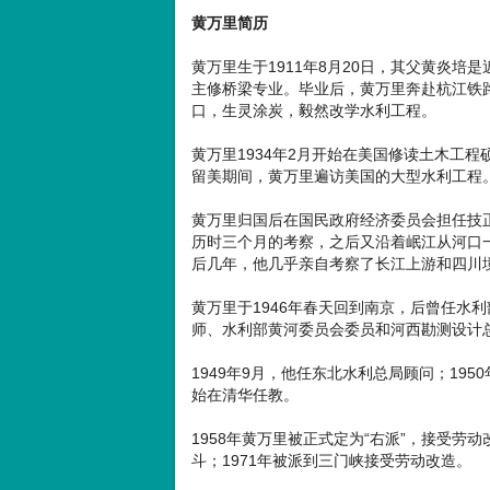
黄万里简历
黄万里生于1911年8月20日，其父黄炎培
主修桥梁专业。毕业后，黄万里奔赴杭江铁
口，生灵涂炭，毅然改学水利工程。
黄万里1934年2月开始在美国修读土木工程
留美期间，黄万里遍访美国的大型水利工程
黄万里归国后在国民政府经济委员会担任技正
历时三个月的考察，之后又沿着岷江从河口
后几年，他几乎亲自考察了长江上游和四川
黄万里于1946年春天回到南京，后曾任水
师、水利部黄河委员会委员和河西勘测设计
1949年9月，他任东北水利总局顾问；19
始在清华任教。
1958年黄万里被正式定为“右派”，接受劳
斗；1971年被派到三门峡接受劳动改造。