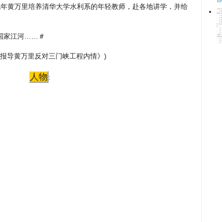
子。晚年黄万里培养清华大学水利系的年轻教师，赴各地讲学，并给
系国家江河……＃
媒罕见报导黄万里反对三门峡工程内情》)
人物
: