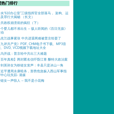
周热门排行
中央“610办公室”三级指挥官全部落马， 架构、运
作及罪行大揭秘 （长文）
中共政权崩溃前的疯狂（下）
一个婴儿都不准出生 -- 骇人听闻的《百日无孩》
运动
乌克兰战事紧张 中共进退两难被普京给耍了
《九评共产党》PDF, CHM电子书下载、MP3音
、DVD, VCD视频下载地址大全
俄乌开战：普京给中共出三大难题
【百年真相】两封匿名信吓昏江青 酿特大政治案
叶剑英孙女为铁链女发声：丰县只是冰山一角
习近平遭周永康暗杀，形势危急躲入西山军事指
挥中心玩失踪- 港媒
铁链女一声惊人 -- 我不是小花梅