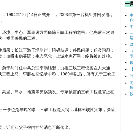
一
1994年12月14日正式开工，2003年第一台机组并网发电，
工。
、环境、生态、军事诸方面痛陈三峡工程的危害。他先后三次致
这一祸国殃民的工程。
性后果：长江下游干堤崩岸；阻碍航运；移民问题；积淤问题；
频
发；血吸虫病蔓延；生态恶化；上游水患严重；终将被迫炸掉。
泽民，急于与时任中共总理李鹏结盟，力推三峡工程议案在人大通
工程上马。李鹏在回忆录中称，1989年以后，所有关于三峡工
、高温、洪水、地震等灾祸频发。专家预言的三峡工程危害正在
最后一条也是早晚的事；三峡工程是人祸，堪称民族性灾难，决策
族，近期江父子被内控的消息不断传出。