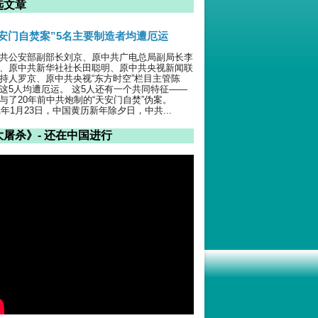
选文章
天安门自焚案”5名主要制造者均遭厄运
共公安部副部长刘京、原中共广电总局副局长李
、原中共新华社社长田聪明、原中共央视新闻联
持人罗京、原中共央视“东方时空”栏目主管陈
这5人均遭厄运。 这5人还有一个共同特征——
与了20年前中共炮制的“天安门自焚”伪案。
01年1月23日，中国黄历新年除夕日，中共...
大屠杀》- 还在中国进行