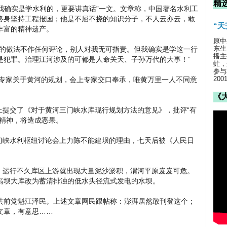
精
：我确实是学水利的，更要讲真话”一文。文章称，中国著名水利工
终身坚持工程报国；他是不屈不挠的知识分子，不人云亦云，敢
“
丰富的精神遗产。
原中
东生
误的做法不作任何评论，别人对我无可指责。但我确实是学这一行
播主
是犯罪。治理江河涉及的可都是人命关天、子孙万代的大事！”
虻，
参与
20
联专家关于黄河的规划，会上专家交口奉承，唯黄万里一人不同意
《
会上提交了《对于黄河三门峡水库现行规划方法的意见》，批评“有
学精神，将造成恶果。
三门峡水利枢纽讨论会上力陈不能建坝的理由，七天后被《人民日
电，运行不久库区上游就出现大量泥沙淤积，渭河平原岌岌可危。
高坝大库改为蓄清排浊的低水头径流式发电的水坝。
共前党魁江泽民。上述文章网民跟帖称：澎湃居然敢刊登这个；
文章，有意思……