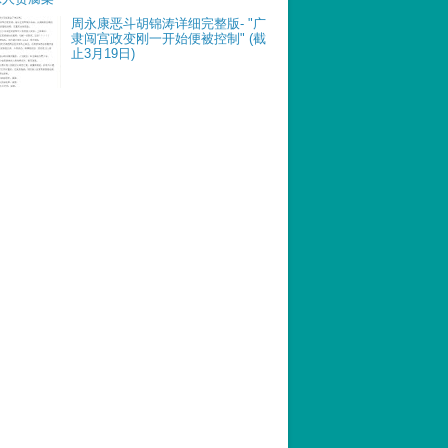
周永康恶斗胡锦涛详细完整版- "广
隶闯宫政变刚一开始便被控制" (截
止3月19日)