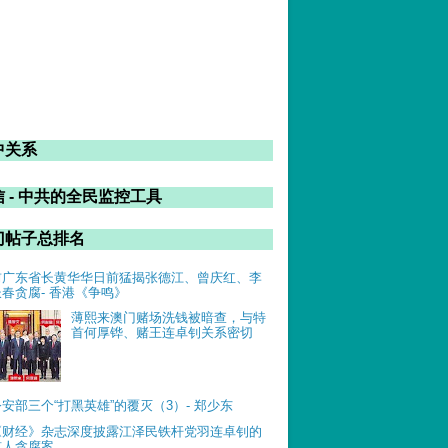
中关系
 - 中共的全民监控工具
门帖子总排名
前广东省长黄华华日前猛揭张德江、曾庆红、李
长春贪腐- 香港《争鸣》
薄熙来澳门赌场洗钱被暗查，与特
首何厚铧、赌王连卓钊关系密切
公安部三个“打黑英雄”的覆灭（3）- 郑少东
《财经》杂志深度披露江泽民铁杆党羽连卓钊的
惊人贪腐案