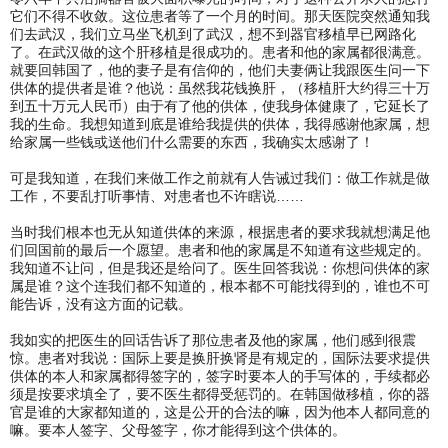
它们不得不收敛。这位患者等了一个月的时间。那天医院突然通知我
们去武汉，我们立马坐飞机到了武汉，想不到器官移植早已网路化
了。在武汉做的这个肝移植是很成功的。患者和他的家属都很满意。
就要回韩国了，他的妻子是有信仰的，他们夫妻俩让我跟医生问一下
供体的提供者是谁？他说：虽然我花钱换肝，（移植肝大约得三十万
到五十万元人民币）由于有了他的供体，使我身体健康了，它延长了
我的生命。我想知道到底是谁给我提供的供体，我得感谢他家属，想
给家属一些钱或送他们什么需要的东西，我确实太感谢了！
可是我知道，在我们来做工作之前就有人告诫过我们：做工作就是做
工作，不要乱打听事情、对患者也不许瞎说……
当时我们根本也无从知道供体的来源，根据患者的要求我就想满足他
们回国前的最后一个愿望。患者和他的家属是不知道有这些规定的。
我知道不让问，但是我还是给问了。医生回答我说：你想问供体的家
属是谁？这个连我们都不知道的，根本都不可能找得到的，谁也不可
能告诉，没有这方面的记载。
我如实的把医生的回话告诉了那位患者及他的家属，他们感到很震
惊。患者对我说：国际上要是换肝换肾是有规定的，国际法要求提供
供体的本人和家属都得签字的，签字时要本人的手写体的，手续都必
须是按要求填全了，要不医生都得受惩罚的。在韩国做移植，你的器
官是谁的大家都知道的，这是公开的合法的嘛，因为他本人都同意的
嘛。要本人签字、父母签字，你才能得到这个供体的。