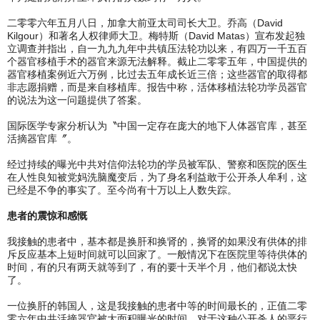
二零零六年五月八日，加拿大前亚太司司长大卫。乔高（David
Kilgour）和著名人权律师大卫。梅特斯（David Matas）宣布发起独
立调查并指出，自一九九九年中共镇压法轮功以来，有四万一千五百
个器官移植手术的器官来源无法解释。截止二零零五年，中国提供的
器官移植案例近六万例，比过去五年成长近三倍；这些器官的取得都
非志愿捐赠，而是来自移植库。报告中称，活体移植法轮功学员器官
的说法为这一问题提供了答案。
国际医学专家分析认为〝中国一定存在庞大的地下人体器官库，甚至
活摘器官库〞。
经过持续的曝光中共对信仰法轮功的学员被军队、警察和医院的医生
在人性良知被党妈洗脑魔变后，为了身名利益敢于公开杀人牟利，这
已经是不争的事实了。至今尚有十万以上人数失踪。
患者的震惊和感慨
我接触的患者中，基本都是换肝和换肾的，换肾的如果没有供体的排
斥反应基本上短时间就可以回家了。一般情况下在医院里等待供体的
时间，有的只有两天就等到了，有的要十天半个月，他们都说太快
了。
一位换肝的韩国人，这是我接触的患者中等的时间最长的，正值二零
零六年中共活摘器官被大面积曝光的时间，对于这种公开杀人的恶行