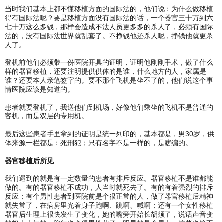
当时我们基本上都不懂移植方面的国际法的，他们说：为什么做移植
得有国际法呢？要是移植方面没有国际法的话，一个器官三十万到六
七十万这么多钱，那样会造成不法人员更多多的杀人了，必须有国际
法的，没有国际法世界就乱套了。不挣钱他还杀人呢，挣钱他就更杀
人了。
登机前他们必须带一份医院开具的证明，证明他刚刚手术，做了什么
样的器官移植，还要注明提供供体的是谁，什么地方的人，家属是
谁？还要本人亲笔签字的。要不那个飞机是坐不了的，他们说这个事
情医院应该是知道的。
患者就要登机了，我送他们到机场，好像他们乘坐的飞机不是普通的
客机，而是双层的专用机。
最后这些患者手里拿到的证明是统一列印的，基本都是，男30岁，供
体来源一栏都是：死刑犯；只有名字不是一样的，是瞎编的。
器官移植后所见
我们遇到的就是有一定数量的患者有排斥反应。器官移植不是谁都能
做的。有的器官移植不成功，人当时就死去了。有的有着强烈的排斥
反应；有个男性患者到医院前是个很正常的人，做了器官移植后精神
就失常了，在病房里光着身子跑啊、跳啊、喊啊；还有一个女性移植
器官后生理上很快发生了变化，她的嘴旁开始长胡须了，说话声音变