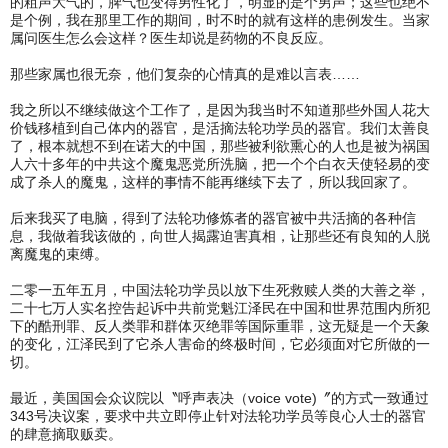
的粗声大气的，脾气也变得男性化了，明显的是个男声；这些也绝不
是个例，我在那里工作的期间，时不时的就有这样的患例发生。当家
属问医生怎么会这样？医生却说是药物的不良反应。
那些家属也很无奈，他们复杂的心情真的是难以言表……
我之所以不继续做这个工作了，是因为我当时不知道那些外国人花大
价钱移植到自己体内的器官，是活摘法轮功学员的器官。我们太善良
了，根本就想不到在诺大的中国，那些被利欲熏心的人也是被为祸国
人六十多年的中共这个魔鬼恶党所洗脑，把一个个白衣天使轻易的变
成了杀人的魔鬼，这样的事情不能再继续下去了，所以我回家了。
后来我买了电脑，得到了法轮功修炼者的器官被中共活摘的各种信
息，我做着我该做的，向世人揭露迫害真相，让那些还有良知的人脱
离魔鬼的束缚。
二零一五年五月，中国法轮功学员以放下生死救赎人类的大善之举，
二十七万人实名控告起诉中共前党魁江泽民在中国和世界范围内所犯
下的酷刑罪、反人类罪和群体灭绝罪等国际重罪，这无疑是一个天象
的变化，江泽民到了它杀人害命的终极时间，它必须面对它所做的一
切。
最近，美国国会众议院以〝呼声表决（voice vote)〞的方式一致通过
343号决议案，要求中共立即停止针对法轮功学员等良心人士的器官
的肆意摘取贩卖。