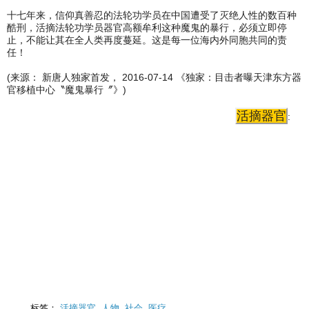
十七年来，信仰真善忍的法轮功学员在中国遭受了灭绝人性的数百种
酷刑，活摘法轮功学员器官高额牟利这种魔鬼的暴行，必须立即停
止，不能让其在全人类再度蔓延。这是每一位海内外同胞共同的责
任！
(来源： 新唐人独家首发， 2016-07-14 《独家：目击者曝天津东方器
官移植中心〝魔鬼暴行〞》)
活摘器官
:
标签：
活摘器官
,
人物
,
社会
,
医疗