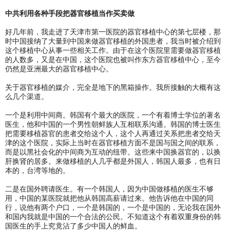
中共利用各种手段把器官移植当作买卖做
好几年前，我走进了天津市第一医院的器官移植中心的第七层楼，那
时中国接纳了大量到中国来做器官移植的外国患者，我当时被介绍到
这个移植中心从事一些相关工作。由于在这个医院里需要做器官移植
的人数多，又是在中国，这个医院也被叫作东方器官移植中心，至今
仍然是亚洲最大的器官移植中心。
关于器官移植的媒介，完全是地下的黑箱操作。我所接触的大概有这
么几个渠道。
一个是利用中间商。韩国有个最大的医院，一个有着博士学位的著名
医生，他和中国的一个男性朝鲜族人互相联系沟通。韩国的博士医生
把需要移植器官的患者交给这个人，这个人再通过关系把患者交给天
津的这个医院，实际上当时在器官移植方面不是国与国之间的联系，
而是以黑社会化的中间商为互动的纽带。这些来中国换器官的，以换
肝换肾的居多。来做移植的人几乎都是外国人，韩国人最多，也有日
本的，台湾等地的。
二是在国外聘请医生。有一个韩国人，因为中国做移植的医生不够
用，中国的某医院就把他从韩国高薪请过来。他告诉他在中国的同
行，说他有两个户口，一个是韩国的，一个是中国的，无论我在国外
和国内我就是中国的一个合法的公民。不知道这个有着双重身份的韩
国医生的手上究竟沾了多少中国人的鲜血。