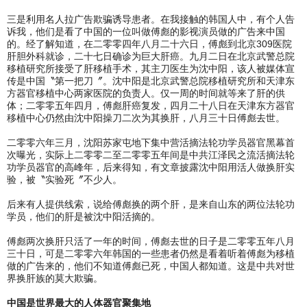
三是利用名人拉广告欺骗诱导患者。在我接触的韩国人中，有个人告
诉我，他们是看了中国的一位叫做傅彪的影视演员做的广告来中国
的。经了解知道，在二零零四年八月二十六日，傅彪到北京309医院
肝胆外科就诊，二十七日确诊为巨大肝癌。九月二日在北京武警总院
移植研究所接受了肝移植手术，其主刀医生为沈中阳，该人被媒体宣
传是中国〝第一把刀〞。沈中阳是北京武警总院移植研究所和天津东
方器官移植中心两家医院的负责人。仅一周的时间就等来了肝的供
体；二零零五年四月，傅彪肝癌复发，四月二十八日在天津东方器官
移植中心仍然由沈中阳操刀二次为其换肝，八月三十日傅彪去世。
二零零六年三月，沈阳苏家屯地下集中营活摘法轮功学员器官黑幕首
次曝光，实际上二零零二至二零零五年间是中共江泽民之流活摘法轮
功学员器官的高峰年，后来得知，有文章披露沈中阳用活人做换肝实
验，被〝实验死〞不少人。
后来有人提供线索，说给傅彪换的两个肝，是来自山东的两位法轮功
学员，他们的肝是被沈中阳活摘的。
傅彪两次换肝只活了一年的时间，傅彪去世的日子是二零零五年八月
三十日，可是二零零六年韩国的一些患者仍然是看着听着傅彪为移植
做的广告来的，他们不知道傅彪已死，中国人都知道。这是中共对世
界换肝族的莫大欺骗。
中国是世界最大的人体器官聚集地