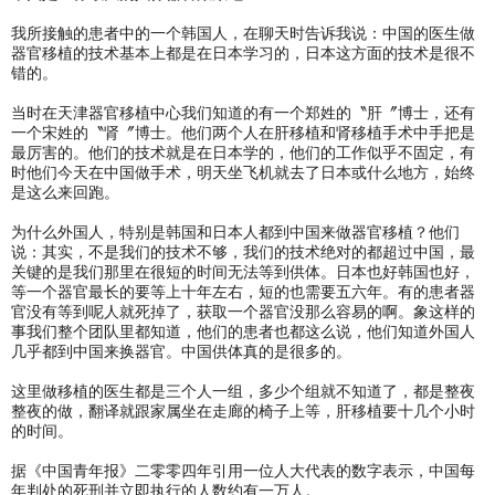
我所接触的患者中的一个韩国人，在聊天时告诉我说：中国的医生做
器官移植的技术基本上都是在日本学习的，日本这方面的技术是很不
错的。
当时在天津器官移植中心我们知道的有一个郑姓的〝肝〞博士，还有
一个宋姓的〝肾〞博士。他们两个人在肝移植和肾移植手术中手把是
最厉害的。他们的技术就是在日本学的，他们的工作似乎不固定，有
时他们今天在中国做手术，明天坐飞机就去了日本或什么地方，始终
是这么来回跑。
为什么外国人，特别是韩国和日本人都到中国来做器官移植？他们
说：其实，不是我们的技术不够，我们的技术绝对的都超过中国，最
关键的是我们那里在很短的时间无法等到供体。日本也好韩国也好，
等一个器官最长的要等上十年左右，短的也需要五六年。有的患者器
官没有等到呢人就死掉了，获取一个器官没那么容易的啊。象这样的
事我们整个团队里都知道，他们的患者也都这么说，他们知道外国人
几乎都到中国来换器官。中国供体真的是很多的。
这里做移植的医生都是三个人一组，多少个组就不知道了，都是整夜
整夜的做，翻译就跟家属坐在走廊的椅子上等，肝移植要十几个小时
的时间。
据《中国青年报》二零零四年引用一位人大代表的数字表示，中国每
年判处的死刑并立即执行的人数约有一万人。