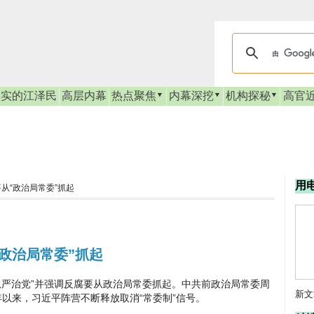
真实的江泽民
高层内幕
热点聚焦
内幕深挖
机构探秘
高官
用
从“政治局常委”抓起
政治局常委”抓起
治党”并强调反腐要从政治局常委抓起。中共前政治局常委周
新文
年以来，习近平阵营不断释放取消“常委制”信号。