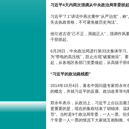
习近平4天内两次强调从中央政治局常委抓
习近平“7.1”讲话中再次重申“从严治党”
失去执政资格，不可避免被历史淘汰”。
他引述古语“己不正，焉能正人”，强调作风
干部抓起。
6月28日，中央政治局进行第33次集体学
为“带电的高压线”，防止出现“破窗效应”
起，从各地区各部门党委做起，从高级干部做
“习近平的政治路线图”
2014年10月4日，著名中国问题专家郑
的概念，并就习近平的反腐、政治改革等勾勒
郑永年表示，从政治上，习近平上台以后最
更重要的是，现在的集权结束了胡锦涛、温
导”。当时是9个政治局常委，一人一票。但
个常委一人一票的情况下大家就互相制衡。