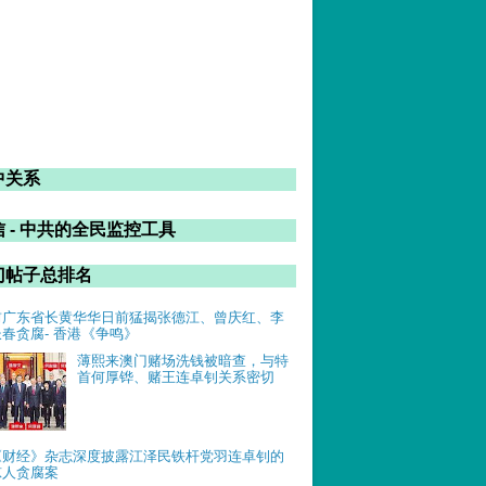
中关系
 - 中共的全民监控工具
门帖子总排名
前广东省长黄华华日前猛揭张德江、曾庆红、李
长春贪腐- 香港《争鸣》
薄熙来澳门赌场洗钱被暗查，与特
首何厚铧、赌王连卓钊关系密切
《财经》杂志深度披露江泽民铁杆党羽连卓钊的
惊人贪腐案