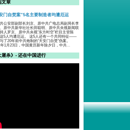
选文章
天安门自焚案”5名主要制造者均遭厄运
共公安部副部长刘京、原中共广电总局副局长李
、原中共新华社社长田聪明、原中共央视新闻联
持人罗京、原中共央视“东方时空”栏目主管陈
这5人均遭厄运。 这5人还有一个共同特征——
与了20年前中共炮制的“天安门自焚”伪案。
01年1月23日，中国黄历新年除夕日，中共...
大屠杀》- 还在中国进行