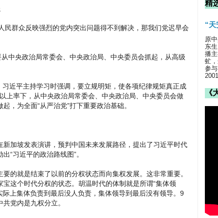
精
起
“
，称“人民群众反映强烈的党内突出问题得不到解决，那我们党迟早会
原中
东生
播主
要从中央政治局常委会、中央政治局、中央委员会抓起，从高级
虻，
参与
20
习。习近平主持学习时强调，要立规明矩，使各项纪律规矩真正成
《
。要以上率下，从中央政治局常委会、中央政治局、中央委员会做
起，为全面“从严治党”打下重要政治基础。
永年在新加坡发表演讲，预判中国未来发展路径，提出了习近平时代
出“习近平的政治路线图”。
主要的就是结束了以前的分权状态而向集权发展。这非常重要。
家宝这个时代分权的状态。胡温时代的体制就是所谓“集体领
实际上集体负责到最后没人负责，集体领导到最后没有领导。9
中共党内是九权分立。