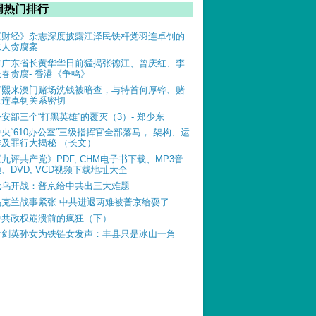
周热门排行
《财经》杂志深度披露江泽民铁杆党羽连卓钊的
惊人贪腐案
前广东省长黄华华日前猛揭张德江、曾庆红、李
长春贪腐- 香港《争鸣》
薄熙来澳门赌场洗钱被暗查，与特首何厚铧、赌
王连卓钊关系密切
公安部三个“打黑英雄”的覆灭（3）- 郑少东
中央“610办公室”三级指挥官全部落马， 架构、运
作及罪行大揭秘 （长文）
《九评共产党》PDF, CHM电子书下载、MP3音
、DVD, VCD视频下载地址大全
俄乌开战：普京给中共出三大难题
乌克兰战事紧张 中共进退两难被普京给耍了
中共政权崩溃前的疯狂（下）
叶剑英孙女为铁链女发声：丰县只是冰山一角