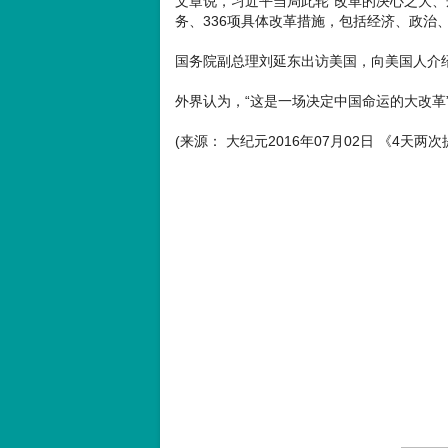
文章说，习近平当局此轮“改革的决心之大、
务、336项具体改革措施，包括经济、政治
国务院副总理刘延东出访美国，向美国人介
外界认为，“这是一场决定中国命运的大改革
(来源： 大纪元2016年07月02日 《4天