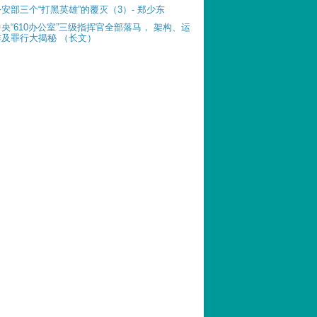
公安部三个“打黑英雄”的覆灭（3）- 郑少东
中央“610办公室”三级指挥官全部落马， 架构、运
作及罪行大揭秘 （长文）