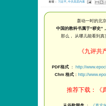
标签：
习近平
,
中共高层内幕
轰动一时的北京
中国的教科书属于“秽史”
那么， 从哪儿能看到真
《九评共
PDF格式
：
http://www.epo
Chm 格式
：
http://www.ep
推荐下载：《真
从谷歌网盘
：
《真实的