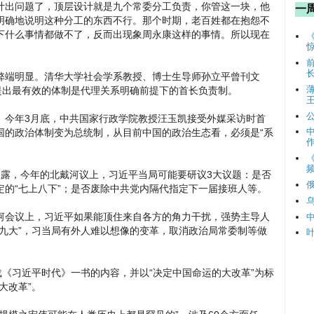
计出问题了，顶层设计就是九个常委分工负责，你管这一块，他
一
明确地说明这种分工的东西不行。那个时期，老百姓都在抱怨不
下什么事情都做不了，反而出现象周永康这样的事情。所以现在
弊端明显。清华大学社会学系教授、博士生导师孙立平曾刊文
提出最有效的体制是代理关系明确前提下的首长负责制。
。今年3月底，中共国家行政学院教授汪玉凯接受外媒采访时首
国的政治体制变为总统制，从目前中国的政治生态看，必须是“系
频
披露，今年的北戴河议上，习近平当局可能要研议3大议题：是否
的“七上八下”；是否废除中共党内隔代指定下一届接班人等。
河会议上，习近平如果能顶住来自各方的角力干扰，强势主导人
九大”，习当局有外人难以想像的变革，取消政治局常委制等做
载《习近平时代》一书的内容，并以“决定中国命运的大改革”为标
大改革”。