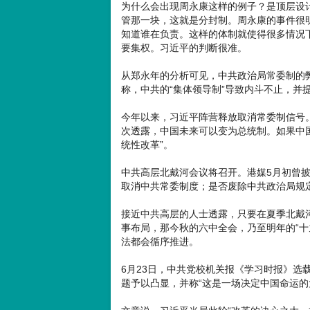
为什么会出现周永康这样的例子？是顶层设
管那一块，这就是分封制。周永康的事件很
知道谁在负责。这样的体制就使得很多情况
要集权。习近平的判断很准。
从郑永年的分析可见，中共政治局常委制的
称，中共的“集体领导制”导致内斗不止，并
今年以来，习近平阵营释放取消常委制信号
次透露，中国未来可以变为总统制。如果中
统性改革”。
中共高层北戴河会议将召开。港媒5月初曾
取消中共常委制度；是否废除中共政治局规定
接近中共高层的人士透露，只要在夏季北戴
事布局，那今秋的六中全会，乃至明年的“十
法都会循序推进。
6月23日，中共党校机关报《学习时报》选
题予以凸显，并称“这是一场决定中国命运的