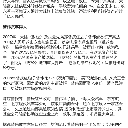
持人蒋梅。曾家还与戴永革勾结，成立地下钱庄，专为中共高官、大
陆富人提供境外转移资产服务，手续费为总额的1%。在全国多地，戴
永革与蒋梅等人通过大规模非法集资洗钱，违法获利和转移资产超过
千亿人民币。
曾伟贪腐惊人
2007年，大陆《财经》杂志最先揭露曾庆红之子曾伟鲸吞资产高达
700亿人民币的山东鲁能集团案。该杂志发表调查报导《谁的鲁
能》，揭露鲁能集团的实际控制人已经易手，被廉价收购，成为私
企；资产达738亿的鲁能，收购价仅得37.3亿元。在这笔资产转换
中，700亿的国家资产被吃掉。《财经》的报导没有点出曾伟的名
字，但之后《财经》遭到重大打击──总编胡舒立和她的团队被赶出财
经杂志。
2008年曾庆红独子曾伟花3240万澳币巨资，买下澳洲有史以来第三贵
的水岸豪宅。因之后的改造申请被拒，曾伟因而曝光身份，遭全民注
目，更被媒体大揭贪腐内幕。
港媒曾报导，曾庆红当政时，曾伟除了插手上海大众汽车、东方航
空、北京现代汽车等公司，获取巨额佣金外，还在北京设立一家基金
公司，先是通过内部渠道获知要搞“股份制改造”上市发行的公司，其
基金公司随后协助这些企业上市，获取“原始股”，牟得巨大利益。
据说曾伟做生意胃口很大，坊间流传着曾伟的一句“名言”：“没有两个