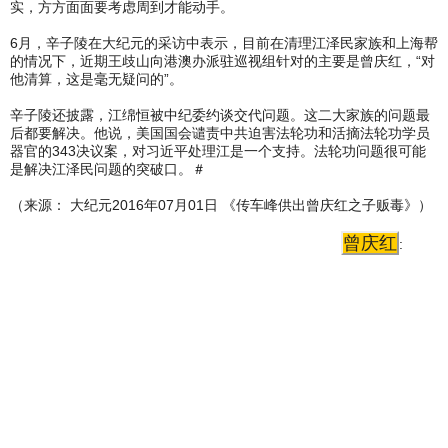
实，方方面面要考虑周到才能动手。
6月，辛子陵在大纪元的采访中表示，目前在清理江泽民家族和上海帮
的情况下，近期王歧山向港澳办派驻巡视组针对的主要是曾庆红，“对
他清算，这是毫无疑问的”。
辛子陵还披露，江绵恒被中纪委约谈交代问题。这二大家族的问题最
后都要解决。他说，美国国会谴责中共迫害法轮功和活摘法轮功学员
器官的343决议案，对习近平处理江是一个支持。法轮功问题很可能
是解决江泽民问题的突破口。＃
（来源： 大纪元2016年07月01日 《传车峰供出曾庆红之子贩毒》）
曾庆红
: