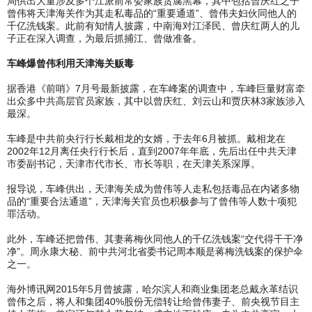
局供出大量涉及多个江派前常委家族贪腐黑幕，其中包括曾庆红之子
曾伟将天津海关作为其走私毒品的“重要通道”、曾伟夫妇伙同他人的
千亿洗钱案。此前有知情人披露，中南海对江泽民、曾庆红两人的儿
子正在深入调查，为最后抓捕江、曾做准备。
车峰爆曾伟利用天津海关贩毒
据香港《前哨》7月号最新披露，在车峰案的调查中，车峰巨量财富牵
出众多中共高层官员家族，其中以曾庆红、刘云山和贾庆林3家族涉入
最深。
车峰是中共前央行行长戴相龙的女婿，于去年6月被抓。戴相龙在
2002年12月离任央行行长后，直到2007年年底，先后出任中共天津
市委副书记，天津市代市长、市长等职，在天津关系深厚。
报导说，车峰供出，天津海关成为曾伟等人走私包括毒品在内诸多物
品的“重要合法通道”，天津海关官员也积极参与了曾伟等人数十项犯
罪活动。
此外，车峰还把曾伟、其妻蒋梅伙同他人的千亿洗钱案“交代得干干净
净”。周永康大秘、前中共河北省委书记周本顺是蒋梅洗钱案的保护伞
之一。
海外博讯网2015年5月曾披露，哈尔滨人和商业集团老总戴永革结识
曾伟之后，将人和集团40%股份无偿转让给曾伟妻子、前央视节目主