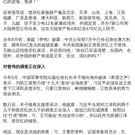
亿的进项，免谈！”
还有报导说，曾庆红家族财产遍及北京、天津、山东、上海、江苏、
福建、广东及香港、澳大利亚、新西兰、新加坡等地。其兄弟、儿
子、儿媳、侄子至少有12名家属在境外、外国定居，开办7家公司和
大陆商贸公司往来。仅在大陆资产有430亿至470亿元人民币。
去年8月初，港媒《争鸣》披露，中共公安部7月中已传召身在澳大利
亚、拥有50亿美元的超级富豪、中共前国家副主席曾庆红之子曾伟。
王岐山还找曾庆红谈话，并还质问他：“你自己应该清楚，在国内、在
境外、在外国的财产来源是正常、合法、清白的吗？”
对曾伟的调查正在深入
今年5月，中国军事学院出版社前社长辛子陵向海外媒体《希望之声》
表示，为防江派势力借“十九大”发动“会场政变”，习近平必须在这之前
拿下江泽民及曾庆红。只要江曾倒台，树倒猢狲散，江曾原来的势力
就会倒戈。
数日后，辛子陵再次接受采访，他披露，习近平当局对江泽民的两个
儿子和曾庆红的儿子的调查正在深入，据说已经完成调查，按照以
往“打虎”惯例，习、王可能会“先动这些小的”，并以此作为抓捕江泽
民、曾庆红的铺垫。
他说，现在是决战的前夜，习、王要把资料、证据准备得充分，扎