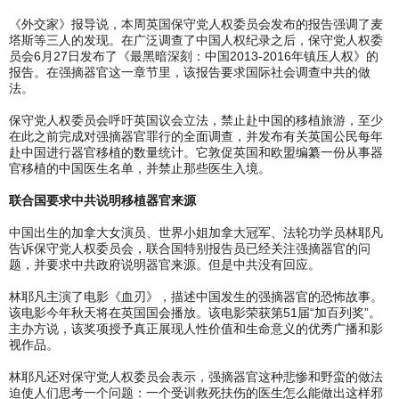
《外交家》报导说，本周英国保守党人权委员会发布的报告强调了麦
塔斯等三人的发现。在广泛调查了中国人权纪录之后，保守党人权委
员会6月27日发布了《最黑暗深刻：中国2013-2016年镇压人权》的
报告。在强摘器官这一章节里，该报告要求国际社会调查中共的做
法。
保守党人权委员会呼吁英国议会立法，禁止赴中国的移植旅游，至少
在此之前完成对强摘器官罪行的全面调查，并发布有关英国公民每年
赴中国进行器官移植的数量统计。它敦促英国和欧盟编纂一份从事器
官移植的中国医生名单，并禁止那些医生入境。
联合国要求中共说明移植器官来源
中国出生的加拿大女演员、世界小姐加拿大冠军、法轮功学员林耶凡
告诉保守党人权委员会，联合国特别报告员已经关注强摘器官的问
题，并要求中共政府说明器官来源。但是中共没有回应。
林耶凡主演了电影《血刃》，描述中国发生的强摘器官的恐怖故事。
该电影今年秋天将在英国国会播放。该电影荣获第51届“加百列奖”。
主办方说，该奖项授予真正展现人性价值和生命意义的优秀广播和影
视作品。
林耶凡还对保守党人权委员会表示，强摘器官这种悲惨和野蛮的做法
迫使人们思考一个问题：一个受训救死扶伤的医生怎么能做出这样邪