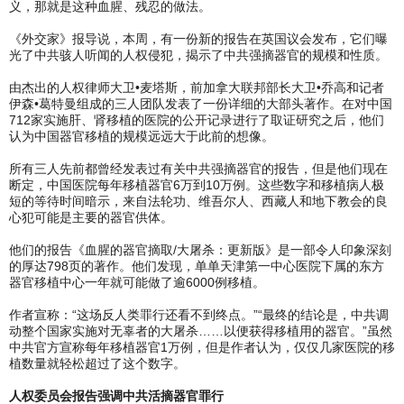
义，那就是这种血腥、残忍的做法。
《外交家》报导说，本周，有一份新的报告在英国议会发布，它们曝
光了中共骇人听闻的人权侵犯，揭示了中共强摘器官的规模和性质。
由杰出的人权律师大卫•麦塔斯，前加拿大联邦部长大卫•乔高和记者
伊森•葛特曼组成的三人团队发表了一份详细的大部头著作。在对中国
712家实施肝、肾移植的医院的公开记录进行了取证研究之后，他们
认为中国器官移植的规模远远大于此前的想像。
所有三人先前都曾经发表过有关中共强摘器官的报告，但是他们现在
断定，中国医院每年移植器官6万到10万例。这些数字和移植病人极
短的等待时间暗示，来自法轮功、维吾尔人、西藏人和地下教会的良
心犯可能是主要的器官供体。
他们的报告《血腥的器官摘取/大屠杀：更新版》是一部令人印象深刻
的厚达798页的著作。他们发现，单单天津第一中心医院下属的东方
器官移植中心一年就可能做了逾6000例移植。
作者宣称：“这场反人类罪行还看不到终点。”“最终的结论是，中共调
动整个国家实施对无辜者的大屠杀……以便获得移植用的器官。”虽然
中共官方宣称每年移植器官1万例，但是作者认为，仅仅几家医院的移
植数量就轻松超过了这个数字。
人权委员会报告强调中共活摘器官罪行