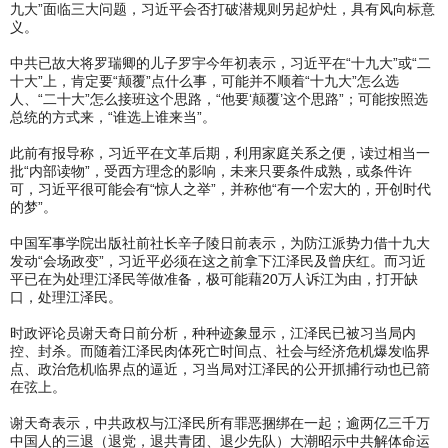
九大”面临三大问题，习近平会否打破潜规则另起炉灶，具有风向标意
义。
中共已故大将罗瑞卿的儿子罗宇今年初表示，习近平在“十九大”或“二
十大”上，肯定要“颠覆”点什么事，可能并不顺着“十九大”怎么选
人、“二十大”怎么接班这个思路，“他要‘颠覆’这个思路”；可能按照选
总统的方式来，“谁选上谁来当”。
此前有报导称，习近平在文革后期，利用家庭关系之便，读过相当一
批“内部读物”，受西方理念的影响，未来只要条件成熟，或条件许
可，习近平很可能会有“惊人之举”，并称他“有一个宏大的，开创时代
的梦”。
中国军事学院出版社前社长辛子陵日前表示，为防江派势力借十九大
发动“会场政变”，习近平必须在这之前拿下江泽民及曾庆红。而习近
平已在为处理江泽民等做准备，极可能藉20万人诉江为由，打开缺
口，处理江泽民。
时政评论员谢天奇日前分析，种种迹象显示，江泽民已被习当局内
控、封杀。而随着江泽民肉体死亡时间点、社会与经济危机爆发临界
点、政治危机临界点的逼近，习当局对江泽民的公开抓捕行动也已箭
在弦上。
谢天奇表示，中共政权与江泽民所有罪恶捆绑在一起；逾两亿三千万
中国人的三退（退党，退共青团、退少先队）大潮昭示中共解体命运