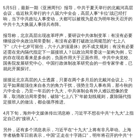
5月5日，最新一期《亚洲周刊》报导，中共于夏天举行的北戴河高层
会议，临近秋天举行的十八届六中全会，高层人事“卡位”战已经打
响，当下中共政坛人事变动，大都可以被视为是在为明年秋天召开的
中共十九大换届人事排兵布阵。
报导称，北京高层出现改革呼声，要研议中共体制变革：有没有必要
继续设中央政治局常委制，有没有必要打破政治局规范的“七上八
下”（六十七岁可留任，六十八岁须退休）的不成文规则；有没有必要
还需在党内隔代指定下一届接班人？以政治局常委这一架构为例，它
的存在现在看来是多余的，负面作用大于正面作用。中共中央党校、
国务院发展研究中心、中国行政体制改革研究会的一些专家学者，已
就此开展探讨。
据接近北京高层的人士透露，只要在两个多月后的北戴河会议上，习
近平如果能顶住来自各方的角力干扰，强势主导人事布局，那今秋的
六中全会，乃至一年后的十九大，中共体制会有外人难以想像的变
革，取消政治局常委制，破除“七上八下”年龄划线规则，废除隔代指
定接班人的做法，都会循序推进。
4月下旬，海外中文媒体传出消息称，习近平不想在中共“十九大”上指
定自己的“接班人”。
另外，还有多个消息表示，习近平在“十九大”上将有非凡举动。上海
学者杨鲁军日前表示，中国“正走在十字路口”，明年将召开的中共“十