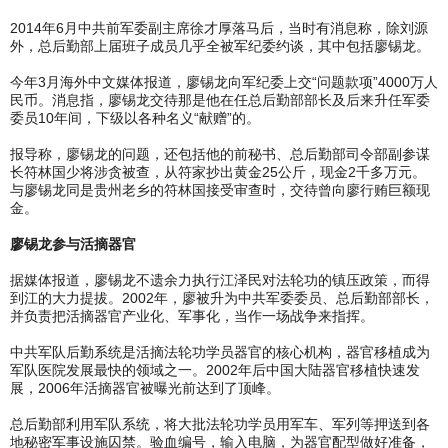
2014年6月中共前军委副主席徐才厚落马后，当时有消息称，除刘源
外，总后勤部上届班子成员几乎全被军纪委约谈，其中包括廖锡龙。
今年3月海外中文媒体报道，廖锡龙向军纪委上交“问题款项”4000万人
民币。消息指，廖锡龙交待那是他在任总后勤部部长及后来升任军委
委员10年间，下级以各种名义“献赠”的。
报导称，廖锡龙的问题，还包括他的前秘书、总后勤部司令部副参谋
长符林国少将涉贪被查，从符家抄出黄金25公斤，现金2千多万元。
与廖锡龙同是贵州老乡的符林国接受审查时，交待曾向廖行贿巨额现
金。
廖锡龙参与活摘器官
据媒体报道，廖锡龙不遗余力执行江泽民对法轮功的镇压政策，而得
到江的大力提拔。2002年，廖被升为中共军委委员、总后勤部部长，
并负责把活摘器官产业化、军事化，当作一场战争来指挥。
中共军队后勤系统是活摘法轮功学员器官的核心机构，器官移植成为
军队医院发展最快的领域之一。2002年后中国大陆器官移植快速发
展，2006年活摘器官被曝光前达到了顶峰。
总后勤部利用军队系统，将大批法轮功学员用军车、军列等押送到各
地秘密军事设施囚禁。验血编号，输入电脑，为器官配型做好准备，