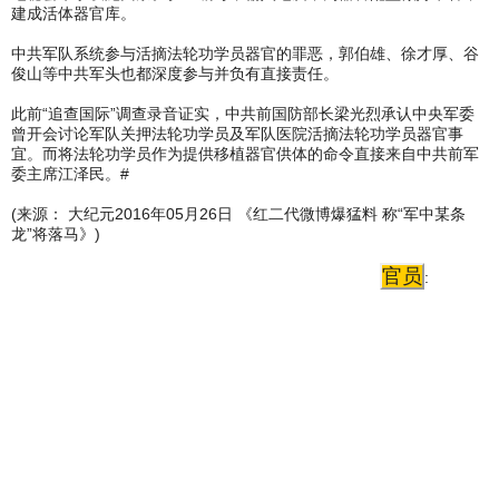
建成活体器官库。
中共军队系统参与活摘法轮功学员器官的罪恶，郭伯雄、徐才厚、谷
俊山等中共军头也都深度参与并负有直接责任。
此前“追查国际”调查录音证实，中共前国防部长梁光烈承认中央军委
曾开会讨论军队关押法轮功学员及军队医院活摘法轮功学员器官事
宜。而将法轮功学员作为提供移植器官供体的命令直接来自中共前军
委主席江泽民。#
(来源： 大纪元2016年05月26日 《红二代微博爆猛料 称“军中某条
龙”将落马》)
官员
: