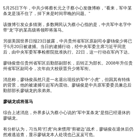
5月25日下午，中共少将蔡长元之子蔡小心发微博称，“看来，军中某
条龙是顶不住了，掉下来是时间早晚的问题。”
该微博引发众多猜测，多数网民认为蔡小心指的是，中共军中名字中
带“龙”字的某高级将领即将落马。
另据美国世界日报23日披露，中共贵州省军区原副司令廖钖俊少将已
于5月20日被逮捕。当日的逮捕行动，经中央军委主席习近平同意
后，由中央军委军事检察院批准执行。22日，这一行动在军内下达。
廖钖俊曾任贵州省军区后勤部副部长，后转正为部长。2008年升任贵
州省军区副司令，次年由大校获晋升少将军衔。
消息称，廖钖俊虽然只是一名退出现役的军中“小虎”，但因其有特殊
的背景，他的被逮捕引起军内震动。廖锡俊是中共原军委委员兼总后
勤部部长廖锡龙的亲弟弟。
廖锡龙或将落马
综合上述消息，外界多认为蔡小心说的“军中某条龙”是指已经退休的
廖锡龙。
有分析认为，习当局“打虎”向来惯用“剪裙边”战术，廖锡俊在退休后仍
然难逃追查，显示廖锡龙本人处境也已岌岌可危。