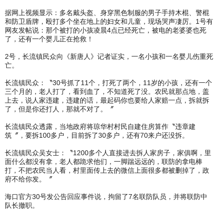
据网上视频显示：多名戴头盔、身穿黑色制服的男子手持木棍、警棍
和防卫盾牌，殴打多个坐在地上的妇女和儿童，现场哭声凄厉。1号有
网友发帖说：那个被打的小孩凌晨4点已经死亡，被电的老婆婆也死
了，还有一个婴儿正在抢救！
2号，长流镇民众向《新唐人》记者证实，一名小孩和一名婴儿伤重死
亡。
长流镇民众：〝30号抓了11个，打死了两个，11岁的小孩，还有一个
三个月的，老人打了，看到血了，不知道死了没。农民就那点地，盖
上去，说人家违建，违建的话，最起码你也要给人家赔一点，拆就拆
了，但是你还打人，那就不对了。〞
长流镇民众透露，当地政府将琼华村村民自建住房算作〝违章建
筑〞，要拆100多户，目前拆了30多户，还有70来户还没拆。
长流镇民众吴女士：〝1200多个人直接进去拆人家房子，家俱啊，里
面什么都没有拿，老人都跪求他们，一脚踹远远的，联防的拿电棒
打，不把农民当人看，村里面传上去的微信上面很多都被删掉了，政
府不给你发。〞
海口官方30号发公告回应事件说，拘留了7名联防队员，并将联防中
队长撤职。