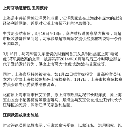
上海官场遭清洗 丑闻频传
上海是中共前党魁江泽民的老巢，江泽民家族在上海建有庞大的政治
经济利益网络。近期对江派上海帮不利的消息频传。
中共两会结束后，3月16日至18日，商户维权遭警察暴力执法，两超
市服装涉嫌质量问题，两家联华超市向顾客提供劣质塑料袋等十余件
丑闻爆发。
3月16日，与习阵营关系密切的财新网首页头条刊出起底上海“电老
虎”冯军腐败案的文章，披露冯军2014年10月落马后三小时即全部交
代了受贿索贿行为，供出上海两大“老虎”戴海波与艾宝俊等。
同时，上海官场持续被清洗。如1月22日据官媒报导，最高检官员张
本才已空降上海接替陈旭任上海检察长。1月7日，上海市检察院检察
委员会原专职委员季刚被调查。
此前原上海市副市长艾宝俊、原上海市政府副秘书长戴海波、原上海
宝山区委书记姜燮富等接连落马。戴海波与艾宝俊被指是江泽民长子
江绵恒的死党，深涉江泽民家族利益圈。
汪康武案或牵出陈旭
时政评论员周晓辉表示，汪康武贪污受贿、以权谋私、滥用职权、以