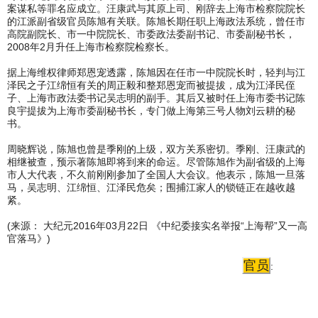
案谋私等罪名应成立。汪康武与其原上司、刚辞去上海市检察院院长
的江派副省级官员陈旭有关联。陈旭长期任职上海政法系统，曾任市
高院副院长、市一中院院长、市委政法委副书记、市委副秘书长，
2008年2月升任上海市检察院检察长。
据上海维权律师郑恩宠透露，陈旭因在任市一中院院长时，轻判与江
泽民之子江绵恒有关的周正毅和整郑恩宠而被提拔，成为江泽民侄
子、上海市政法委书记吴志明的副手。其后又被时任上海市委书记陈
良宇提拔为上海市委副秘书长，专门做上海第三号人物刘云耕的秘
书。
周晓辉说，陈旭也曾是季刚的上级，双方关系密切。季刚、汪康武的
相继被查，预示著陈旭即将到来的命运。尽管陈旭作为副省级的上海
市人大代表，不久前刚刚参加了全国人大会议。他表示，陈旭一旦落
马，吴志明、江绵恒、江泽民危矣；围捕江家人的锁链正在越收越
紧。
(来源： 大纪元2016年03月22日 《中纪委接实名举报“上海帮”又一高
官落马》)
官员
: