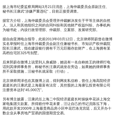
据上海市纪委监察局网站3月21日消息，上海仲裁委员会原副主任、
秘书长汪康武“涉嫌严重违纪”，目前正接受调查。
据官方介绍，上海仲裁委员会受理并仲裁解决发生于平等主体的自然
人、法人和其他组织之间的合同纠纷和其他财产权益纠纷。办事机构
为秘书处，内设行政管理部、仲裁部、立案部、发展研究部。
据自由亚洲电台报导，此前2013年03月12日，北京律师郭蔚曾在微博
实名举报时任上海市仲裁委员会副主任兼秘书长、市知识产权仲裁院
院长汪康武，指在建设银行拥有千万元巨额存款财产，在上海拥有某
高档住宅区325号别墅。
后来郭蔚在微博上说受到人身威胁，她说有一名自称姓王的律师打电
话到其律师事务所，称秘书长汪康武就坐在旁边，如果她的律师事务
所不采取措施，汪秘书长就采取（行动）。
北京律师周泽也在其微博上说，得到网友私信称，曾任上海高院经济
庭庭长的汪康武是上海最富有法官，其控股的上海康弘投资有限公司
注册资本达到“45,000万”。
另有博主披露，汪康武任上海二中院经济庭庭长时操纵申花诉上海交
家电集团欠款案。所得赔付申花未要，汪让自己的书记员陈泓下海，
用此款开发2000年上海最贵商品房小区申花巴洛克宫廷，后又开办十
数企业从事房地产贸易的国债期货交易。