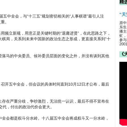
精
“
届五中全会，与“十三五”规划密切相关的“人事棋谱”最引人注
之重。
原中
东生
播主
任用频立新规，用意正是关键时期的“退庸进贤”，在此思路之下，
虻，
大棋局，关系到未来中国新的政治生态之形成，更直接关系到“十
参与
20
《
经落马的中央委员、候补委员层面的变化之外，并没有谈到其他
月召开五中全会，但会议的具体时间直到10月12日才公布，最后
上存在严重分歧，争吵激烈，无法统一认识，最后不得不宣布在
交代，付出的政治代价会更大。
中全会都是权斗分水岭。十八届五中全会将成权斗又一分水岭，