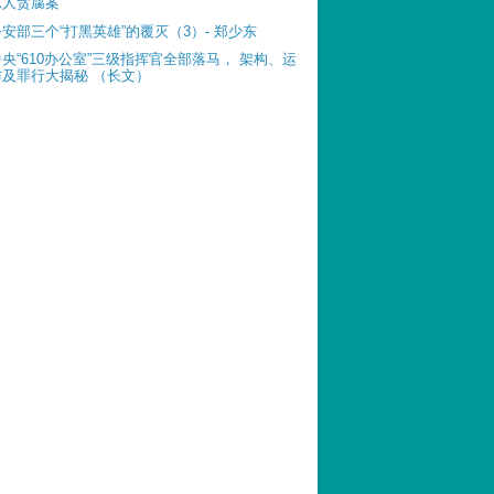
惊人贪腐案
公安部三个“打黑英雄”的覆灭（3）- 郑少东
中央“610办公室”三级指挥官全部落马， 架构、运
作及罪行大揭秘 （长文）