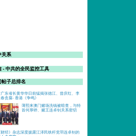
中关系
 - 中共的全民监控工具
门帖子总排名
前广东省长黄华华日前猛揭张德江、曾庆红、李
长春贪腐- 香港《争鸣》
薄熙来澳门赌场洗钱被暗查，与特
首何厚铧、赌王连卓钊关系密切
《财经》杂志深度披露江泽民铁杆党羽连卓钊的