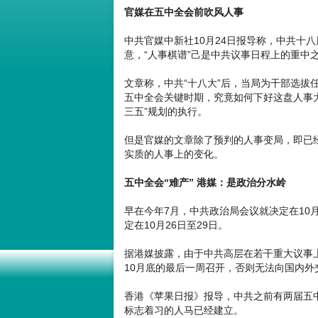
官媒在五中全会前吹风人事
中共官媒中新社10月24日报导称，中共十八
意，“人事棋谱”己是中共议事日程上的重中
文章称，中共“十八大”后，当局为干部选拔
五中全会关键时期，究竟如何下好这盘人事
三五”规划的执行。
但是官媒的文章除了预判的人事变局，即已
实质的人事上的变化。
五中全会“难产” 港媒：是政治分水岭
早在今年7月，中共政治局会议就决定在10
定在10月26日至29日。
据港媒披露，由于中共高层在若干重大议事
10月底的最后一周召开，否则无法向国内外
香港《苹果日报》报导，中共之前有两届五
标志着习的人马已经建立。