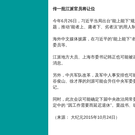
传一批江派官员将让位
今年6月26日，习近平当局出台“能上能下”
题，推动“能者上、庸者下、劣者汰”的用人
海外中文媒体披露，在习近平的“能上能下”名
委员等。
江派地方大员、上海市委书记韩正也可能被
消息。
另外，中共军队改革，及军中人事安排也可
谷俊山、徐才厚的刘源可能会升任中央军委
记。
同时，此次会议可能确定下届中央政治局常委
定中的 “因工作需要而延迟退休”。栗战书、
（来源： 大纪元2015年10月24日）