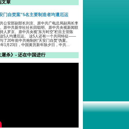
选文章
天安门自焚案”5名主要制造者均遭厄运
共公安部副部长刘京、原中共广电总局副局长李
、原中共新华社社长田聪明、原中共央视新闻联
持人罗京、原中共央视“东方时空”栏目主管陈
这5人均遭厄运。 这5人还有一个共同特征——
与了20年前中共炮制的“天安门自焚”伪案。
01年1月23日，中国黄历新年除夕日，中共...
大屠杀》- 还在中国进行