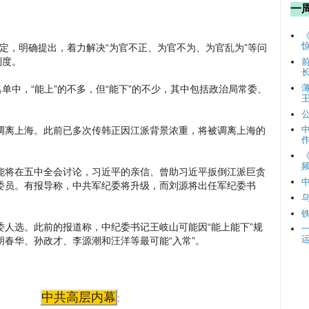
一
规定，明确提出，着力解决“为官不正、为官不为、为官乱为”等问
制度。
单中，“能上”的不多，但“能下”的不少，其中包括政治局常委、
调离上海。此前已多次传韩正因江派背景浓重，将被调离上海的
频
能将在五中全会讨论，习近平的亲信、曾助习近平扳倒江派巨贪
委员。有报导称，中共军纪委将升级，而刘源将出任军纪委书
人选。此前的报道称，中纪委书记王岐山可能因“能上能下”规
胡春华、孙政才、李源潮和汪洋等最可能“入常”。
中共高层内幕
: