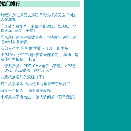
周热门排行
《财经》杂志深度披露江泽民铁杆党羽连卓钊的
惊人贪腐案
前广东省长黄华华日前猛揭张德江、曾庆红、李
长春贪腐- 香港《争鸣》
薄熙来澳门赌场洗钱被暗查，与特首何厚铧、赌
王连卓钊关系密切
公安部三个“打黑英雄”的覆灭（3）- 郑少东
中央“610办公室”三级指挥官全部落马， 架构、运
作及罪行大揭秘 （长文）
《九评共产党》PDF, CHM电子书下载、MP3音
、DVD, VCD视频下载地址大全
中共政权崩溃前的疯狂（下）
乌克兰战事紧张 中共进退两难被普京给耍了
铁链女一声惊人 -- 我不是小花梅
一个婴儿都不准出生 -- 骇人听闻的《百日无孩》
运动