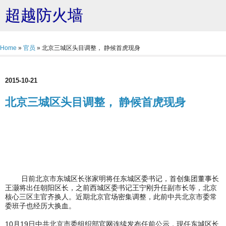
超越防火墙
Home
»
官员
»
北京三城区头目调整， 静候首虎现身
2015-10-21
北京三城区头目调整， 静候首虎现身
日前北京市东城区长张家明将任东城区委书记，首创集团董事长
王灏将出任朝阳区长，之前西城区委书记王宁刚升任副市长等，北京
核心三区主官齐换人。近期北京官场密集调整，此前中共北京市委常
委班子也经历大换血。
10月19日中共北京市委组织部官网连续发布任前公示，现任东城区长