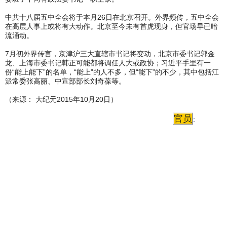
中共十八届五中全会将于本月26日在北京召开。外界频传，五中全会
在高层人事上或将有大动作。北京至今未有首虎现身，但官场早已暗
流涌动。
7月初外界传言，京津沪三大直辖市书记将变动，北京市委书记郭金
龙、上海市委书记韩正可能都将调任人大或政协；习近平手里有一
份“能上能下”的名单，“能上”的人不多，但“能下”的不少，其中包括江
派常委张高丽、中宣部部长刘奇葆等。
（来源： 大纪元2015年10月20日）
官员
: