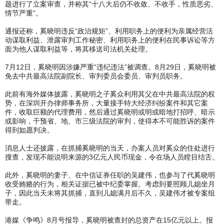
题进行了立案审查，并称其“十八大后仍不收敛、不收手，性质恶劣、
情节严重”。
通报还称，奚晓明违反“政治规矩”、利用职务上的便利为亲属经营活
动谋取利益、泄露审判工作秘密、利用职务上的便利在民事诉讼等方
面为他人谋取利益等，将其移送司法机关处理。
7月12日，奚晓明因涉嫌严重“违纪违法”被调查。8月29日，奚晓明被
免去中共最高法院副院长、审判委员会委员、审判员职务。
此前有海外媒体披露，奚晓明之子奚众利用其父在中共最高法院的权
势，在深圳开办律师事务所，大量接手特大经济纠纷案件和其它案
件，收取巨额的代理费用，然后通过奚晓明或明或暗地打招呼、暗示
或影响，干预省、地、市三级法院的审判，使得本不可能胜诉的案件
得到如愿判决。
消息人士还披露，在抓捕奚晓明的当天，办案人员对奚众的住处进行
搜查，发现不能说明来源的3亿元人民币现金，令在场人员瞠目结舌。
此外，奚晓明的妻子、在中信证券任职的吴建伟，也参与了代奚晓明
收受贿赂的行为，相关证据已被中纪委掌握。考虑到要照顾儿媳坐月
子，因此当天未将其抓捕，直到儿媳满月后不久，吴建伟才被专案组
带走。
港媒《争鸣》8月号报导，奚晓明被查封的总资产在15亿元以上。报