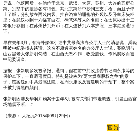
导说，他落网后，在他位于北京、武汉、太原、苏州、大连的五所公
寓、别墅中的搜抄各有特色。其北京寓所中抄到三支手枪，而且子弹
上了膛，分别放在西装内袋、挂在浴室的睡袍的外袋以及卧室床头柜
里；在武汉抄到十六幅齐白石、徐悲鸿等人的名画；在太原抄出十二
本银行存摺；在苏州抄到外币；在大连抄到六本护照、三本港澳通行
证。
早在去年3月，有海外媒体引述中共最高法办公厅人士的消息说，奚晓
明被中纪委找去谈话。这名不愿透露姓名的办公厅人士说，奚晓明与
山西黑老大张新明勾结，在山西无恶不作，收受脏钱、作风腐败而被
中纪委调查。
据报，张新明多次被举报、通缉，但在前中共政法委书记周永康等的
保护伞下，一直逍遥度日。特别是被称为“两大煤商股权之争”的案
子，该案送到中共最高法院，在周永康以及曹建明的干预下，整个案
子被判得黑白颠倒。
张新明因涉及华润并购案于去年8月被有关部门带走调查，引发山西官
场地震不断。＃
（来源： 大纪元2015年09月29日）
官员
: