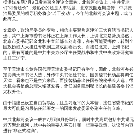
据港媒东网7月9日发表署名评论文章称，北戴河会议上，中共元老
们“讨价还价”，最热心的还是人事话题。北京政圈近期盛传，中共政
治局委员的领导职务将会“若干变动”，今年的北戴河会议主题，或与
此有关。
文章称，政治局委员的变动，相信主要聚焦京津沪三大直辖市书记人
选，其中上海市委书记韩正在上海工作太长，上调北京是势所必然，
北京市委书记郭金龙和中宣部部长刘奇葆，亦有可能要挪位，转到全
国政协或人大担任专职副主席或副委员长。而接任北京、上海书记
的，最有可能的是中共中央办公厅主任栗战书和中共中央政策研究室
主任王沪宁。
至于天津市长黄兴国代理天津市委书记已有半年，因此，北戴河亦必
定协商天津书记人选，外传中央书记处书记、国务秘书长杨晶将调任
天津，看来也不是空穴来风。而接替杨晶出任国务院秘书长人选，很
大机会将是前总理朱镕基爱将，曾任国务院副秘书长的福建省委书记
尤权升任。
由于福建已设立自由贸易区，且是习近平的大本营，接任省委书记的
最大可能是习最信任部署之一的国家发改委常务副主任何立峰。
中共北戴河会议一般在7月到8月份举行，届时中共高层包括中共退元
老齐聚北戴河，就中共的重要人事安排和一些重要政策、决议等内容
进行“非正式磋商”。