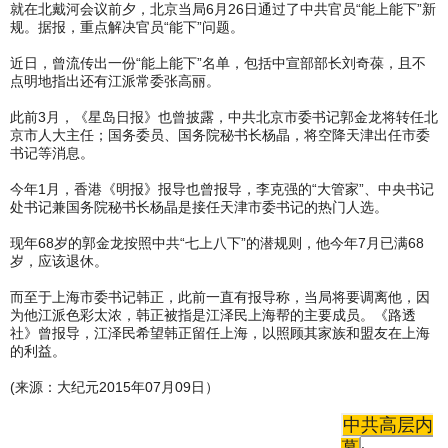
就在北戴河会议前夕，北京当局6月26日通过了中共官员“能上能下”新
规。据报，重点解决官员“能下”问题。
近日，曾流传出一份“能上能下”名单，包括中宣部部长刘奇葆，且不
点明地指出还有江派常委张高丽。
此前3月，《星岛日报》也曾披露，中共北京市委书记郭金龙将转任北
京市人大主任；国务委员、国务院秘书长杨晶，将空降天津出任市委
书记等消息。
今年1月，香港《明报》报导也曾报导，李克强的“大管家”、中央书记
处书记兼国务院秘书长杨晶是接任天津市委书记的热门人选。
现年68岁的郭金龙按照中共“七上八下”的潜规则，他今年7月已满68
岁，应该退休。
而至于上海市委书记韩正，此前一直有报导称，当局将要调离他，因
为他江派色彩太浓，韩正被指是江泽民上海帮的主要成员。《路透
社》曾报导，江泽民希望韩正留任上海，以照顾其家族和盟友在上海
的利益。
(来源：大纪元2015年07月09日）
中共高层内
幕