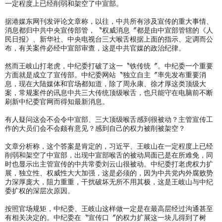
一定程度上已经削弱和架空了中宣部。
据港媒东网刊发评论文章称，以往，中共所有涉及宣传的重大事情、
消息都归中共中央宣传部管，〝权威消息〞都是由中宣部管辖的《人
民日报》、新华社、中央电视台三大喉舌根据上面的指示、定调而公
布，有关案件必经中宣部审查，这是中共官媒的政治纪律。
然而王岐山打老虎，中纪委打破了这一〝铁传统〞。中纪委一个重要
方面就是成立了宣传部。中纪委网站〝独立自主〞率先发布重要消
息，现在大陆媒体和官场都知道，除了周永康、徐才厚这类顶级大
案，常规案件的讯息中共三大传统顶级喉舌，也只能守在电脑前不断
刷新中纪委官网而得知最新消息。
有人疑问这会不会令中宣部、三大顶级喉舌感到很被动？主管宣传工
作的大员们会不会颇有意见？感到自己的权力被削被架空？
文章分析称，这个答案是肯定的，习近平、王岐山在一定程度上已经
削弱和架空了中宣部，出现中宣部喉舌的被动局面已是在所难免，同
时也显示出主管宣传的中共常委刘云山很被动。中纪委打老虎权力扩
展，独立性、权威性大大加强，这是必须的，因为中共党内外腐败势
力深厚庞大，阻力重重，干扰破坏无所不用其极，这是王岐山与中纪
委扩权的深层次原因。
按照官场规矩，中纪委、王岐山这样做一定是在最高层经过沟通甚至
有相关决定的。中纪委在〝宣传口〞的权力扩展这一块儿得到了树