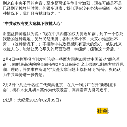
到来自中央不同的声音，至少是两派斗争非常激烈，现在可能是不是
已经到了摊牌的时候。但很多谜底，我们现在没有办法去揭晓，在这
种情况下，我们只有拭目待之。”
“中共政权有更大危机下收揽人心”
谢燕益律师也认为说：“现在中共内部的权力竞逐加剧，到了一个你死
我活的这种境地，另外民怨沸腾，各种大事小事、大灾小难层出不
穷，（这种情况下，）不排除中共政权感到有更大的危机，或以此来
收揽人心，能够让民心尽失的局面取得一种缓解，缓和这个矛盾。”
2月4日中共军报也刊发社论称一些西方国家加紧对中国策动“颜色革
命”，同时最高法院院长周强在2月3日高院会议上强调抵制西方错误思
潮、理论，并要求在所谓的“大是大非问题上旗帜鲜明”等等。舆论认
为中共局势进一步告急。
2月3日中共近千名红二代聚集北京，在八一制片厂召开“新春团拜
会”，胡乔木女儿胡木英作为代表发言，高调发声力挺习近平。
(来源： 大纪元2015年02月05日）
社会
: