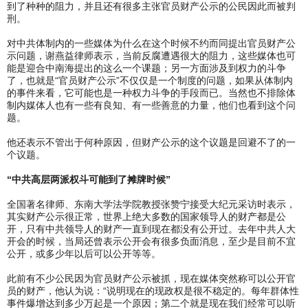
到了种种的阻力，并且还有很多主张官员财产公示的公民因此而被判
刑。
对中共体制内的一些媒体为什么在这个时候不约而同提出官员财产公
示问题，谢燕益律师表示，当前反腐遭遇很大的阻力，这些媒体也可
能是迎合中南海提出的这么一个课题；另一方面涉及到权力的斗争
了，也就是“官员财产公示”不仅仅是一个制度的问题，如果从体制内
的事件来看，它可能也是一种权力斗争的手段而已。当然也不排除体
制内媒体人也有一些有良知、有一些善意的力量，他们也看到这个问
题。
他还表示不管出于何种原因，但财产公示的这个议题是回避不了的一
个议题。
“中共高层两派权斗可能到了摊牌时候”
全国著名律师、东南大学法学院教授张赞宁接受大纪元采访时表示，
其实财产公示很正常，世界上绝大多数的国家领导人的财产都是公
开，只有中共领导人的财产一直到现在都没有公开过。去年中共人大
开会的时候，当局还曾表示公开会有很多负面消息，至少是目前不宜
公开，或多少年以后可以公开等等。
此前有不少公民因为官员财产公示被抓，现在媒体突然称可以公开官
员的财产，他认为说：“说明现在的现政权是很不稳定的。每年群体性
事件爆增达到多少万起是一个原因；第二个就是现在我们经常可以听