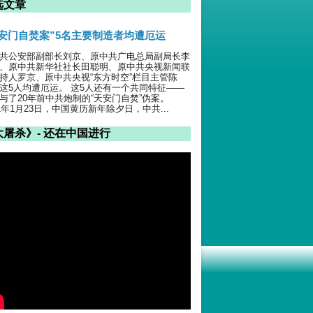
选文章
天安门自焚案”5名主要制造者均遭厄运
共公安部副部长刘京、原中共广电总局副局长李
、原中共新华社社长田聪明、原中共央视新闻联
持人罗京、原中共央视“东方时空”栏目主管陈
这5人均遭厄运。 这5人还有一个共同特征——
与了20年前中共炮制的“天安门自焚”伪案。
01年1月23日，中国黄历新年除夕日，中共...
大屠杀》- 还在中国进行