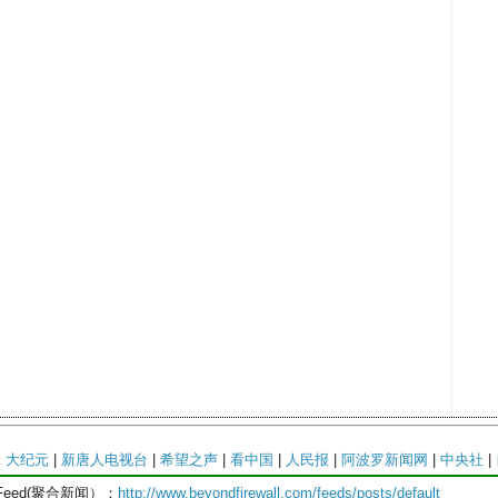
:
大纪元
|
新唐人电视台
|
希望之声
|
看中国
|
人民报
|
阿波罗新闻网
|
中央社
|
Feed(聚合新闻）：
http://www.beyondfirewall.com/feeds/posts/default