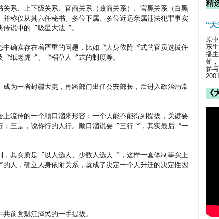
精
书关系、上下级关系、官商关系（政商关系）、官黑关系（白黑
，并称仅从其六任秘书、多位下属、多位近远亲属违法犯罪事实
“
侠传说中的〝吸星大法〞。
原中
东生
态中确实存在着严重的问题，比如〝人身依附〞式的官员选拔任
播主
及〝纸老虎〞、〝稻草人〞式的制度等。
虻，
参与
20
，成为一省封疆大吏，再跨部门出任公安部长，后进入政治局常
《
会上流传的一个顺口溜来形容：一个人能不能得到提拔，关键要
行；三是，说你行的人行。顺口溜说要〝三行〞，其实最后〝一
制，其实质是〝以人选人、少数人选人〞，这样一套体制事实上
〞的人，确立人身依附关系，就成了决定一个人升迁的决定性因
中共前党魁江泽民的一手提拔。