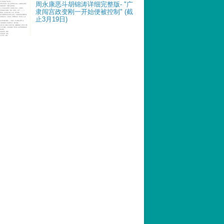
周永康恶斗胡锦涛详细完整版- "广
隶闯宫政变刚一开始便被控制" (截
止3月19日)