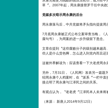
永康凭藉更为残酷的镇压法轮功，成为在中
草〞。2007年起，周永康接替罗干任中央
党媒多次暗示周永康的后台
周永康落马后，中共党媒将矛头指向提拔周
7月底周永康被正式公布立案审查当晚，《
腐句号》，为周案的进一步升级留下悬念。
文章在提到〝这些腐败分子的级别越来越高
些人是什么货色啊，怎么进入到党内而且还
这被外界解读为：应该查看一下大老虎周永
另外，7月31日，《人民网》发表另一篇题
绍周永康个人档案时，在〝派系〞一栏中直
接点明了周永康与江泽民之间的关系。
有观点认为，〝老老虎〞江泽民本人未来将
（来源： 新唐人2014年9月12日）