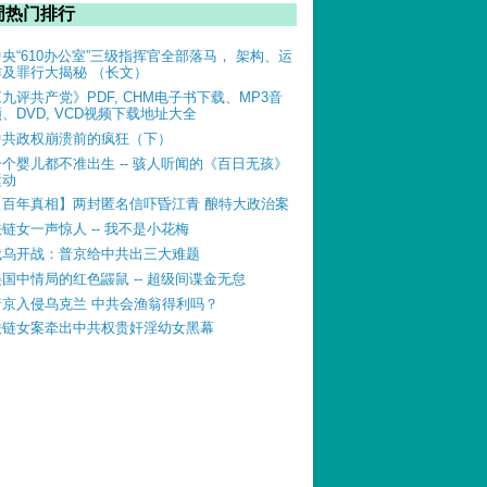
周热门排行
中央“610办公室”三级指挥官全部落马， 架构、运
作及罪行大揭秘 （长文）
《九评共产党》PDF, CHM电子书下载、MP3音
、DVD, VCD视频下载地址大全
中共政权崩溃前的疯狂（下）
一个婴儿都不准出生 -- 骇人听闻的《百日无孩》
运动
【百年真相】两封匿名信吓昏江青 酿特大政治案
铁链女一声惊人 -- 我不是小花梅
俄乌开战：普京给中共出三大难题
美国中情局的红色鼹鼠 -- 超级间谍金无怠
普京入侵乌克兰 中共会渔翁得利吗？
铁链女案牵出中共权贵奸淫幼女黑幕