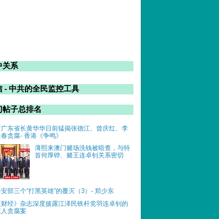
中关系
 - 中共的全民监控工具
门帖子总排名
前广东省长黄华华日前猛揭张德江、曾庆红、李
长春贪腐- 香港《争鸣》
薄熙来澳门赌场洗钱被暗查，与特
首何厚铧、赌王连卓钊关系密切
公安部三个“打黑英雄”的覆灭（3）- 郑少东
《财经》杂志深度披露江泽民铁杆党羽连卓钊的
惊人贪腐案