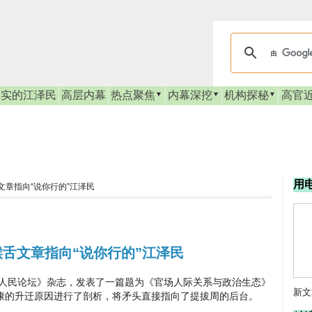
真实的江泽民
高层内幕
热点聚焦
内幕深挖
机构探秘
高官
用
文章指向“说你行的”江泽民
喉舌文章指向“说你行的”江泽民
民论坛》杂志，发表了一篇题为《官场人际关系与政治生态》
新文
康的升迁原因进行了剖析，将矛头直接指向了提拔周的后台。