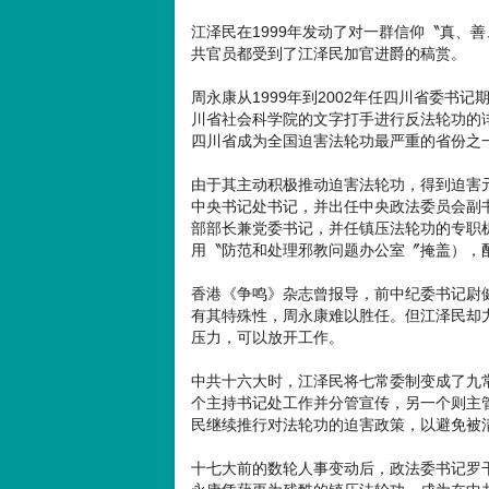
江泽民在1999年发动了对一群信仰〝真、
共官员都受到了江泽民加官进爵的稿赏。
周永康从1999年到2002年任四川省委
川省社会科学院的文字打手进行反法轮功的
四川省成为全国迫害法轮功最严重的省份之
由于其主动积极推动迫害法轮功，得到迫害元
中央书记处书记，并出任中央政法委员会副
部部长兼党委书记，并任镇压法轮功的专职机
用〝防范和处理邪教问题办公室〞掩盖），
香港《争鸣》杂志曾报导，前中纪委书记尉
有其特殊性，周永康难以胜任。但江泽民却
压力，可以放开工作。
中共十六大时，江泽民将七常委制变成了九
个主持书记处工作并分管宣传，另一个则主
民继续推行对法轮功的迫害政策，以避免被
十七大前的数轮人事变动后，政法委书记罗