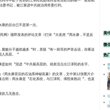
共内斗中处于劣势的江泽民试图维持迫害法轮功的唯一〝救命稻
政法委书记，被江塞进中共政治局常委行列。
永康的后台已不是第一次。
美
人民网》随即发表的评论文章《打掉〝大老虎〞周永康，不是反
微信
，腐败分子越抓越多〞时，质疑〝有一刺耳的声音会说，你看这
混入高层。〞
热
康是如何〝混进〞中共最高层的。就差没点出江泽民的名字。
为《周永康背后的石油系神秘富豪》的文章，文中第12张图片介
接点明：周永康是〝石化系统，与江泽民、薄熙来熟识〞。也直
被抓几无悬念。