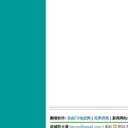
翻墙软件
:
自由门/动态网
|
无界浏览
|
新闻网站
超越防火墙
beyondfirewall.com
| 本站
RSS 