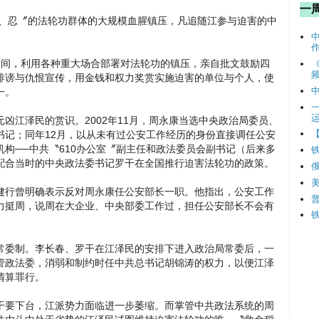
一
善、忍〞的法轮功群体的大规模血腥镇压，凡追随江参与迫害的中
书记期间，利用各种重大场合部署对法轮功的镇压，亲自批文鼓励四
频
诽谤与仇恨宣传，用金钱和权力奖赏实施迫害的单位与个人，使
一。
凶江泽民的赏识。2002年11月，周永康当选中央政治局委员、
书记；同年12月，以从未有过公安工作经历的身份直接调任公安
构──中共〝610办公室〞副主任和政法委员会副书记（后来多
配合当时的中央政法委书记罗干在全国推行迫害法轮功的政策。
健行曾明确表示反对周永康任公安部长一职。他指出，公安工作
力挺周，说周在大企业、中央部委工作过，担任公安部长不会有
常委制。李长春、罗干在江泽民的安排下进入政治局常委后，一
管政法委，消弱和制约时任中共总书记胡锦涛的权力，以便江泽
清算罪行。
干要下台，江派势力面临进一步萎缩。而掌管中共政法系统的周