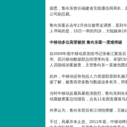
据悉，鲁向东曾任福建省无线通信局局长，原
公司副总裁。
鲁向东案从去年2月传出被带走调查，直到今
人寻味的是，15日一审的判决，大陆媒体1
中移动多位高管被抓 鲁向东案一度难突破
自2009年底中移动原党组书记张春江案发
华、四川移动数据部总经理李向东、卓望C
人员陆续涉案被查，主管鲁向东一直被包围
此外，中移动还有包括人力资源部原部长施
据了解，被查高管多数与数据业务有关，而
当时中移动反腐风暴愈演愈烈，鲁向东则在各
动腐败窝案总结报告，点名11名因贪腐落
外界认为，鲁向东背后有江绵恒撑腰，王岐
不过，风暴并未止息。2011年底，中移动