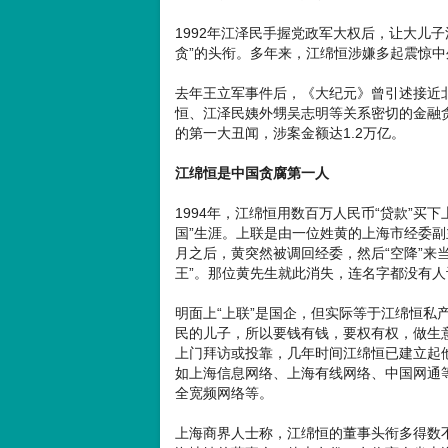
1992年江泽民手握党政军大权后，让大儿子
贪”的头衔。多年来，江绵恒涉嫌多起震惊
去年王立军事件后，《大纪元》曾引述接近
恒、江泽民姨外甥吴志明等关系密切的金融
的第一大丑闻，涉案金额达1.2万亿。
江绵恒是中国贪腐第一人
1994年，江绵恒用数百万人民币“贷款”买
国”生涯。上联是由一位姓黄的上海市经委
月之后，黄突然被调回经委，然后“空降”来
王”。那位黄先生就此消失，连名字都没有人
明面上“上联”是国企，但实际等于江绵恒私
民的儿子，所以要钱有钱，要权有权，做生
上门拜访或投靠，几年时间江绵恒已建立起他
如上海信息网络、上海有线网络、中国网通
全宽频网络等。
上海商界人士称，江绵恒的董事头衔多得数