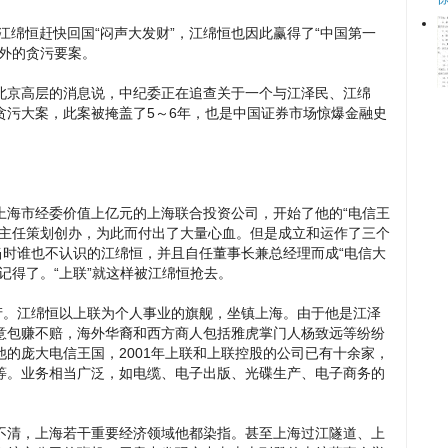
江绵恒赶快回国“闷声大发财”，江绵恒也因此赢得了“中国第一
中外的贪污要案。
北京高层的消息说，中纪委正在追查关于一个与江泽民、江绵
贪污大案，此案被掩盖了5～6年，也是中国证券市场惊爆金融史
下上海市经委价值上亿元的上海联合投资公司，开始了他的“电信王
副主任策划创办，为此而付出了大量心血。但是成立和运作了三个
当时谁也不认识的江绵恒，并且自任董事长兼总经理而成“电信大
记得了。“上联”就这样被江绵恒抢去。
产。江绵恒以上联为个人事业的旗舰，坐镇上海。由于他是江泽
意包赚不赔，海外华裔和西方商人包括雅虎掌门人杨致远等纷纷
的庞大电信王国，2001年上联和上联控股的公司已有十余家，
等。业务相当广泛，如电缆、电子出版、光碟生产、电子商务的
不清，上海若干重要经济领域他都染指。甚至上海过江隧道、上