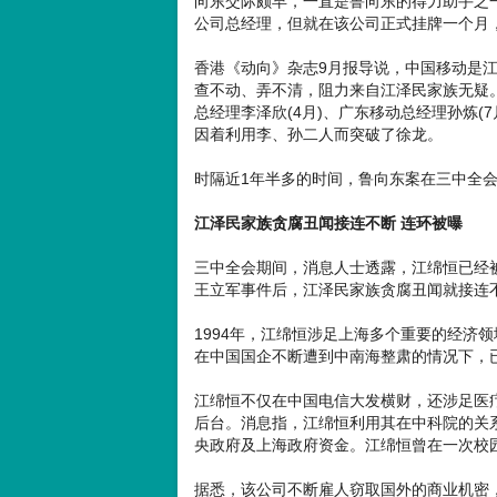
向东交际颇早，一直是鲁向东的得力助手之一
公司总经理，但就在该公司正式挂牌一个月
香港《动向》杂志9月报导说，中国移动是江
查不动、弄不清，阻力来自江泽民家族无疑。
总经理李泽欣(4月)、广东移动总经理孙炼(
因着利用李、孙二人而突破了徐龙。
时隔近1年半多的时间，鲁向东案在三中全
江泽民家族贪腐丑闻接连不断 连环被曝
三中全会期间，消息人士透露，江绵恒已经
王立军事件后，江泽民家族贪腐丑闻就接连
1994年，江绵恒涉足上海多个重要的经济
在中国国企不断遭到中南海整肃的情况下，
江绵恒不仅在中国电信大发横财，还涉足医
后台。消息指，江绵恒利用其在中科院的关
央政府及上海政府资金。江绵恒曾在一次校
据悉，该公司不断雇人窃取国外的商业机密