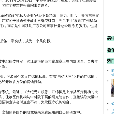
。2011年10月28日，中移动终端公司独立，吴唯宁担任终端
，吴唯宁被吉林检察院带走调查。
泽民家族的“私人企业”已经不是秘密，马力、叶兵、鲁向东三案
江家的干预迫使王岐山再选突破口，先后下手“双规”广州移动
7月)，而后是中国移动广东公司董事长兼总经理徐龙(8月)。也是
美
会后被一举突破，成为一个风向标。
微信
热
被中纪律委锁定，涉江绵恒的巨大贪腐案正在内部调查。自去年
不断。
领域，很多国企落入江绵恒私囊。有着“电信大王”之称的江绵恒，
已经开展多方位的捞钱行动。
疗系统。最近，《大纪元》获悉，江绵恒是上海某医疗机构的大
系，使该医疗机构与中科院下属的研究院合作，直接骗取大量中
园招聘宣讲会时直言不讳，为此医疗机构站台。
，变相的将国外的研究成果免费应用到自己的研发中。