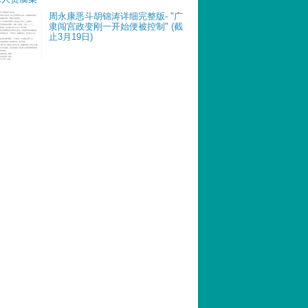
周永康恶斗胡锦涛详细完整版- "广
隶闯宫政变刚一开始便被控制" (截
止3月19日)