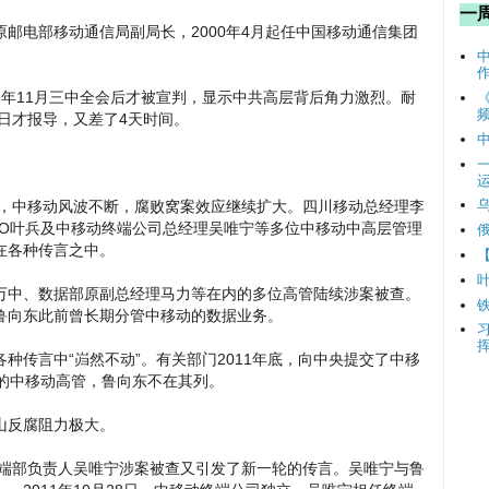
一
邮电部移动通信局副局长，2000年4月起任中国移动通信集团
年11月三中全会后才被宣判，显示中共高层背后角力激烈。耐
频
9日才报导，又差了4天时间。
后，中移动风波不断，腐败窝案效应继续扩大。四川移动总经理李
EO叶兵及中移动终端公司总经理吴唯宁等多位中移动中高层管理
在各种传言之中。
万中、数据部原副总经理马力等在内的多位高管陆续涉案被查。
鲁向东此前曾长期分管中移动的数据业务。
种传言中“岿然不动”。有关部门2011年底，向中央提交了中移
马的中移动高管，鲁向东不在其列。
山反腐阻力极大。
终端部负责人吴唯宁涉案被查又引发了新一轮的传言。吴唯宁与鲁