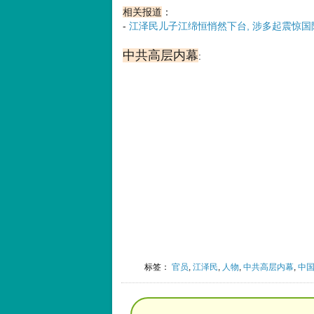
相关报道
：
-
江泽民儿子江绵恒悄然下台, 涉多起震惊
中共高层内幕
:
标签：
官员
,
江泽民
,
人物
,
中共高层内幕
,
中