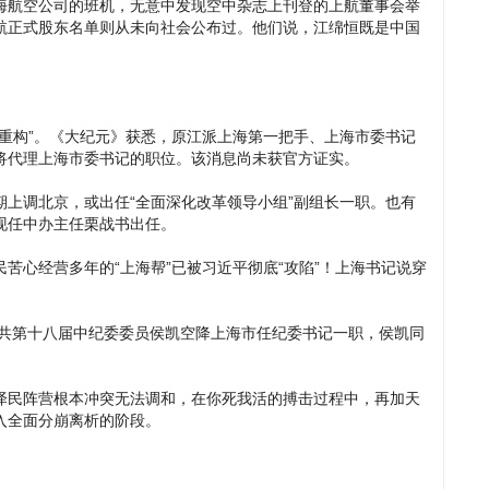
海航空公司的班机，无意中发现空中杂志上刊登的上航董事会举
航正式股东名单则从未向社会公布过。他们说，江绵恒既是中国
重构”。《大纪元》获悉，原江派上海第一把手、上海市委书记
将代理上海市委书记的职位。该消息尚未获官方证实。
上调北京，或出任“全面深化改革领导小组”副组长一职。也有
现任中办主任栗战书出任。
苦心经营多年的“上海帮”已被习近平彻底“攻陷”！上海书记说穿
中共第十八届中纪委委员侯凯空降上海市任纪委书记一职，侯凯同
泽民阵营根本冲突无法调和，在你死我活的搏击过程中，再加天
入全面分崩离析的阶段。