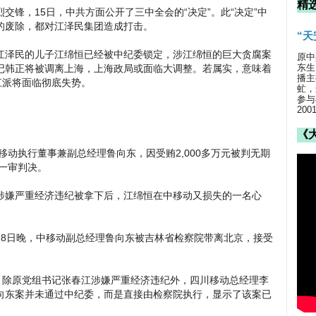
精
交锋，15日，中共方面公开了三中全会的“决定”。此“决定”中
的废除，都对江泽民集团造成打击。
“
江泽民的儿子江绵恒已经被中纪委锁定，涉江绵恒的巨大贪腐案
原中
东生
记韩正将被调离上海，上海政局或面临大调整。若属实，意味着
播主
江派将面临彻底失势。
虻，
参与
20
《
移动执行董事兼副总经理鲁向东，因受贿2,000多万元被判无期
述一审判决。
涉嫌严重经济违纪被拿下后，江绵恒在中移动又损失的一名心
月28日晚，中移动副总经理鲁向东被吉林省检察院带离北京，接受
，除原党组书记张春江涉嫌严重经济违纪外，四川移动总经理李
向东案并未通过中纪委，而是直接由检察院执行，显示了该案已