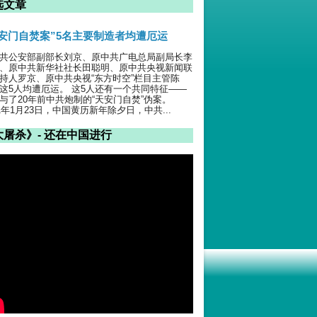
选文章
天安门自焚案”5名主要制造者均遭厄运
共公安部副部长刘京、原中共广电总局副局长李
、原中共新华社社长田聪明、原中共央视新闻联
持人罗京、原中共央视“东方时空”栏目主管陈
这5人均遭厄运。 这5人还有一个共同特征——
与了20年前中共炮制的“天安门自焚”伪案。
01年1月23日，中国黄历新年除夕日，中共...
大屠杀》- 还在中国进行