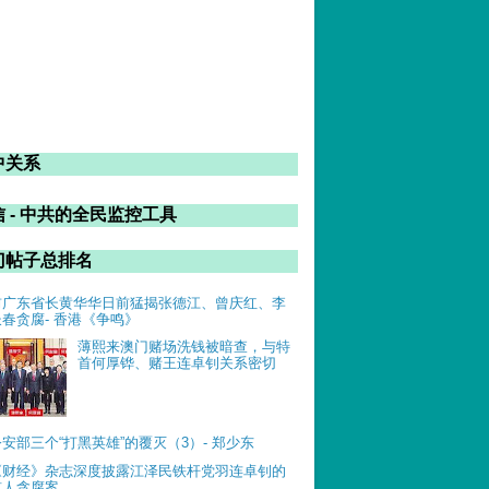
中关系
 - 中共的全民监控工具
门帖子总排名
前广东省长黄华华日前猛揭张德江、曾庆红、李
长春贪腐- 香港《争鸣》
薄熙来澳门赌场洗钱被暗查，与特
首何厚铧、赌王连卓钊关系密切
公安部三个“打黑英雄”的覆灭（3）- 郑少东
《财经》杂志深度披露江泽民铁杆党羽连卓钊的
惊人贪腐案