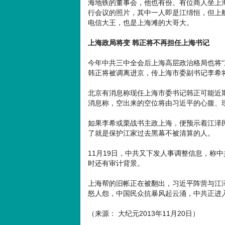
海地铁的董事会，他也有份。有位商人坐上
行会议的照片，其中一人即是江绵恒，但上
电信大王，也是上海滩的大哥大。
上海政局将变 韩正将不再担任上海书记
今年中共三中全会后上海高层政治格局也将“
韩正将被调离进京，传上海市委副书记李希
北京有消息称现任上海市委书记韩正可能近期
消息称，空出来的空位将由习近平的心腹、
如果李希或栗战书主政上海，便预示着江泽民
了就是保护江家过去黑幕不被清算的人。
11月19日，中共又下发人事调整信息，称
时还有审计背景。
上海帮的旧帐正在被翻出，习近平阵营与江
怒人怨，中国民众抗暴风起云涌，中共正进
（来源： 大纪元2013年11月20日）