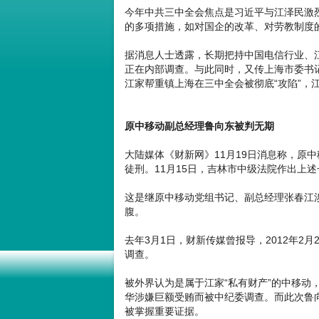
今年中共三中全会焦点是习近平与江泽民激烈
的多项措施，如对国企的改革、对劳教制度
据消息人士透露，长期把持中国电信行业、
正在内部调查。与此同时，又传上海市委书
江家帮重镇上海在三中全会被彻底“攻陷”，
原中移动副总经理鲁向东被判无期
大陆媒体《财新网》11月19日消息称，原中
徒刑。11月15日，吉林市中级法院作出上
这是继原中移动党组书记、副总经理张春江
腹。
去年3月1日，财新传媒曾报导，2012年2
调查。
被外界认为是属于江家“私有财产”的中移动
华涉嫌巨额受贿而被中纪委调查。而此次鲁
被掌握重要证据。