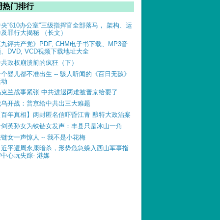
周热门排行
中央“610办公室”三级指挥官全部落马， 架构、运
作及罪行大揭秘 （长文）
《九评共产党》PDF, CHM电子书下载、MP3音
、DVD, VCD视频下载地址大全
中共政权崩溃前的疯狂（下）
一个婴儿都不准出生 -- 骇人听闻的《百日无孩》
运动
乌克兰战事紧张 中共进退两难被普京给耍了
俄乌开战：普京给中共出三大难题
【百年真相】两封匿名信吓昏江青 酿特大政治案
叶剑英孙女为铁链女发声：丰县只是冰山一角
铁链女一声惊人 -- 我不是小花梅
习近平遭周永康暗杀，形势危急躲入西山军事指
挥中心玩失踪- 港媒