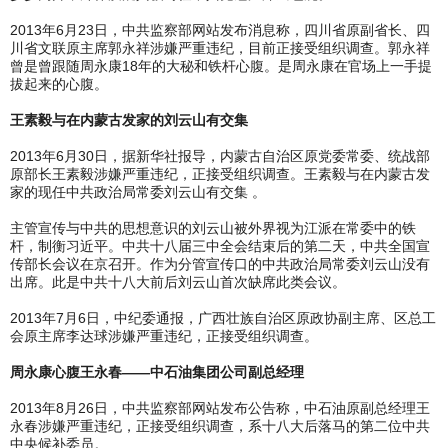
2013年6月23日，中共监察部网站发布消息称，四川省原副省长、四
川省文联原主席郭永祥涉嫌严重违纪，目前正接受组织调查。郭永祥
曾是曾跟随周永康18年的大秘和铁杆心腹。是周永康在官场上一手提
拔起来的心腹。
王素毅与在内蒙古发家的刘云山有交集
2013年6月30日，据新华社报导，内蒙古自治区原党委常委、统战部
原部长王素毅涉嫌严重违纪，正接受组织调查。王素毅与在内蒙古发
家的现任中共政治局常委刘云山有交集 。
主管宣传与中共的思想意识的刘云山被外界视为江派在常委中的铁
杆，制衡习近平。中共十八届三中全会结束后的第二天，中共全国宣
传部长会议在京召开。作为分管宣传口的中共政治局常委刘云山没有
出席。此是中共十八大前后刘云山首次缺席此类会议。
2013年7月6日，中纪委通报，广西壮族自治区原政协副主席、区总工
会原主席李达球涉嫌严重违纪，正接受组织调查。
周永康心腹王永春——中石油集团公司副总经理
2013年8月26日，中共监察部网站发布公告称，中石油原副总经理王
永春涉嫌严重违纪，正接受组织调查，系十八大后落马的第二位中共
中央候补委员。