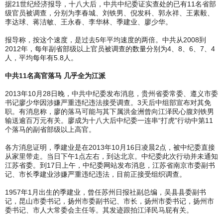
据21世纪经济报导，十八大后，中共中纪委证实查处的已有11名省部
级官员被调查，分别为李春城、刘铁男、倪发科、郭永祥、王素毅、
李达球、蒋洁敏、王永春、李华林、季建业、廖少华。
报导称，按这个速度，是过去5年平均速度的两倍。中共从2008到
2012年，每年副省部级以上官员被调查的数量分别为4、8、6、7、4
人，平均每年有5.8人。
中共11名高官落马 几乎全为江派
2013年10月28日晚，中共中纪委发布消息，贵州省委常委、遵义市委
书记廖少华因涉嫌严重违纪违法接受调查。3天后中组部宣布对其免
职。有消息称，廖的落马可能与其下属洪金洲曾向江泽民心腹刘铁男
输送逾百万元有关。廖成为十八大后中纪委一连串“打虎”行动中第11
个落马的副省部级以上高官。
各方消息证明，季建业是在2013年10月16日凌晨2点，被中纪委直接
从家里带走。当日下午1点左右，到达北京。中纪委此次行动并未通知
江苏省委。到17日上午，中纪委网站发布消息，江苏省南京市委副书
记、市长季建业涉嫌严重违纪违法，目前正接受组织调查。
1957年1月出生的季建业，曾任苏州日报社副总编，吴县县委副书
记，昆山市委书记，扬州市委副书记、市长，扬州市委书记，扬州市
委书记、市人大常委会主任等。其发迹跟拍江泽民马屁有关。