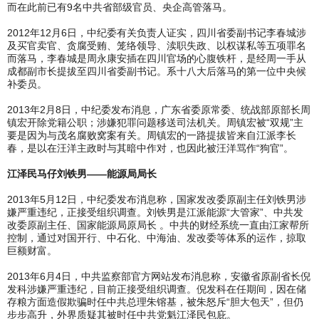
而在此前已有9名中共省部级官员、央企高管落马。
2012年12月6日，中纪委有关负责人证实，四川省委副书记李春城涉
及买官卖官、贪腐受贿、笼络领导、渎职失政、以权谋私等五项罪名
而落马，李春城是周永康安插在四川官场的心腹铁杆，是经周一手从
成都副市长提拔至四川省委副书记。系十八大后落马的第一位中央候
补委员。
2013年2月8日，中纪委发布消息，广东省委原常委、统战部原部长周
镇宏开除党籍公职；涉嫌犯罪问题移送司法机关。周镇宏被“双规”主
要是因为与茂名腐败窝案有关。周镇宏的一路提拔皆来自江派李长
春，是以在汪洋主政时与其暗中作对，也因此被汪洋骂作“狗官”。
江泽民马仔刘铁男——能源局局长
2013年5月12日，中纪委发布消息称，国家发改委原副主任刘铁男涉
嫌严重违纪，正接受组织调查。刘铁男是江派能源“大管家”、中共发
改委原副主任、国家能源局原局长 。中共的财经系统一直由江家帮所
控制，通过对国开行、中石化、中海油、发改委等体系的运作，掠取
巨额财富。
2013年6月4日，中共监察部官方网站发布消息称，安徽省原副省长倪
发科涉嫌严重违纪，目前正接受组织调查。倪发科在任期间，因在储
存粮方面造假欺骗时任中共总理朱镕基，被朱怒斥“胆大包天”，但仍
步步高升，外界质疑其被时任中共党魁江泽民包庇。