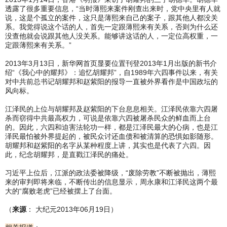
透露了很多重要信息，“当时薄熙来案件刚查出来时，党中央里有人就
说，这是个孤立的案件，这只是薄熙来自己的案子，跟其他人都没关
系。我觉得说这个话的人，首先一定跟薄熙来有关系，否则为什么还
没查他就会说跟其他人没关系。能够讲这话的人，一定位高权重，一
定跟薄熙来有关系。”
2013年3月13日，新华网首页显要位置刊登2013年1月出版的新书介
绍“《我心中的耀邦》：追忆胡耀邦”，自1989年六四事件以来，有关
对中共前总书记胡耀邦和赵紫阳的报导一直被外界看作是中国政坛的
风向标。
江泽民的上位与胡耀邦及赵紫阳的下台息息相关。江泽民依靠六四屠
杀而窃得中共最高权力，可说是依靠六四被屠杀民众的鲜血而上台
的。因此，六四和迫害法轮功一样，都是江泽民最大的心病，也是江
泽民最怕被外界提起的，被民众讨还血债和被清算的恐惧如影随形。
胡耀邦和赵紫阳的名字从某种程度上讲，其实也是代表了六四。因
此，纪念胡耀邦，是直戳江泽民的痛处。
习近平上位后，江派的政法委被降级，“废除劳教”不断被抛出，薄熙
来的审判即将来临，不断传出的信息显示，周永康和江泽民这两个最
大的“腐败老虎”已经被摆上了台面。
（
来源
： 大纪元2013年06月19日）