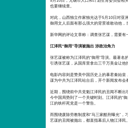
5月10日，无锡市人口和计划生育委员会相
也要继续查。
对此，山西独立作家独光达于5月10日对亚
御用文人后面有那么强大的背景谁敢动他，
新华网的评论文章称：调查张艺谋，需要有
江泽民“御用”导演被抛出 涉政治角力
张艺谋被称为江泽民的“御用”导演。最著名
引诱张艺谋，从国库里拿出三千万美金让他
电影内容则是赞美中国历史上的暴君秦始皇，
谋为中共为江泽民站台后，开个新闻发布会
近期，围绕前中共党魁江泽民的丑闻不断出
今中国局势到了一个关键时刻。江泽民的“御
江的铁杆死党是一个警告。
而围绕废除劳教制度和“马三家酷刑曝光”，
艺谋的丑闻被抛出，都直指幕后人物江泽民