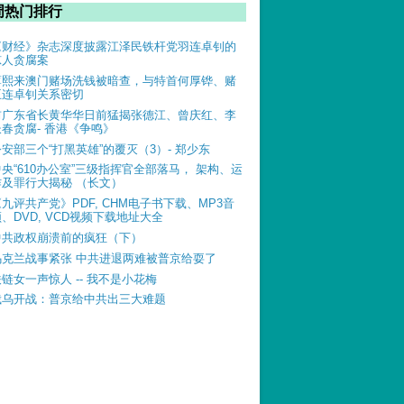
周热门排行
《财经》杂志深度披露江泽民铁杆党羽连卓钊的
惊人贪腐案
薄熙来澳门赌场洗钱被暗查，与特首何厚铧、赌
王连卓钊关系密切
前广东省长黄华华日前猛揭张德江、曾庆红、李
长春贪腐- 香港《争鸣》
公安部三个“打黑英雄”的覆灭（3）- 郑少东
中央“610办公室”三级指挥官全部落马， 架构、运
作及罪行大揭秘 （长文）
《九评共产党》PDF, CHM电子书下载、MP3音
、DVD, VCD视频下载地址大全
中共政权崩溃前的疯狂（下）
乌克兰战事紧张 中共进退两难被普京给耍了
铁链女一声惊人 -- 我不是小花梅
俄乌开战：普京给中共出三大难题