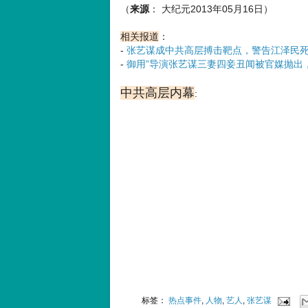
（
来源
： 大纪元2013年05月16日）
相关报道
：
-
张艺谋成中共高层搏击靶点，警告江泽民
-
御用”导演张艺谋三妻四妾丑闻被官媒抛出
中共高层内幕
:
标签：
热点事件
,
人物
,
艺人
,
张艺谋