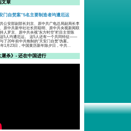
选文章
天安门自焚案”5名主要制造者均遭厄运
共公安部副部长刘京、原中共广电总局副局长李
、原中共新华社社长田聪明、原中共央视新闻联
持人罗京、原中共央视“东方时空”栏目主管陈
这5人均遭厄运。 这5人还有一个共同特征——
与了20年前中共炮制的“天安门自焚”伪案。
01年1月23日，中国黄历新年除夕日，中共...
大屠杀》- 还在中国进行