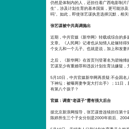
仍然是体制内的人，还担任着广西电影制片
生”，涉及计划生育的基本国策，更可能涉及
吗”。如此，即使张艺谋执意选择沉默，相
张艺谋被中共高调抛出
近期，中共官媒《新华网》转载或综合的多
文章。《人民网》记者也从知情人处辗转得
个女儿和一个儿子。也就是说，加上和发妻
之后，《新华网》在首页刊登署名为碧翰烽的
艺谋至少有重婚罪和违反计划生育法嫌疑，
5月10日，中共官媒新华网再质疑:不会因
下神坛：被曝两妻争宠大打出手》；11日，
有第八个孩子？
官媒：调查“老谋子”需有强大后台
据北京新浪网报导，张艺谋曾连续担任第十届
陈婷所生三个子女分别是2000年前后、200