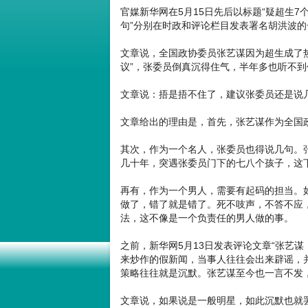
官媒新华网在5月15日先后以标题“疑超生7
句”分别在时政和评论栏目发表署名胡洪波的
文章说，全国政协委员张艺谋因为超生成了热
议”，张委员倒真沉得住气，半年多也听不到
文章说：捂是捂不住了，建议张委员还是说
文章给出的理由是，首先，张艺谋作为全国
其次，作为一个名人，张委员也得说几句。
几十年，突遇张委员门下的七八个孩子，这
再有，作为一个男人，需要有起码的担当。
做了，错了就是错了。死不吱声，不答不应
法，这不像是一个负责任的男人做的事。
之前，新华网5月13日发表评论文章“张艺
来炒作的假新闻，当事人往往会出来辟谣，并
策略往往就是沉默。张艺谋至今也一言不发
文章说，如果说是一般明星，如此沉默也就