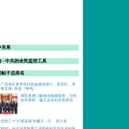
中关系
 - 中共的全民监控工具
门帖子总排名
前广东省长黄华华日前猛揭张德江、曾庆红、李
长春贪腐- 香港《争鸣》
薄熙来澳门赌场洗钱被暗查，与特
首何厚铧、赌王连卓钊关系密切
公安部三个“打黑英雄”的覆灭（3）- 郑少东
《财经》杂志深度披露江泽民铁杆党羽连卓钊的