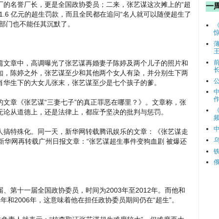
厂的名誉厂长，更是全国政协委员；二来，张艺谋这次摊上的“超
一
1.6 亿元的超生罚款，而且全民都在追问“名人就可以随便超生了
关部门也不能任其沉默了。
篇文章中，高调曝光了张艺谋再婚妻子陈婷及两个儿子的照片和
知，陈婷之外，张艺谋至少和其他两个女人有染，并分别生下两
肖华生下的大女儿张末，张艺谋至少是七个孩子的爹。
文章《张艺谋“三妻七子”的真正罪恶在哪里？》。文章称，张
无论从道德上，还是法律上，都应予坚决的批判与惩罚。
频
名人搞特殊化。同一天，新华网转载腾讯娱乐的文章：《张艺谋走
新华网再转载广州日报文章：“张艺谋超生事件变狗血剧 被爆还
、第十一届全国政协委员，时间为2003年至2012年。而他和
4年和2006年，这意味着他在担任政协委员期间仍在“超生”。