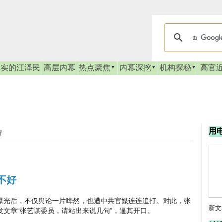
真实的江泽民
高层内幕
热点聚焦
内幕深挖
机构探秘
高官
用
好
不好
光后，不仅舆论一片哗然，也遭中共官媒连连追打。对此，张
新文
文章“张艺谋委员，请站出来说几句”，逼其开口。