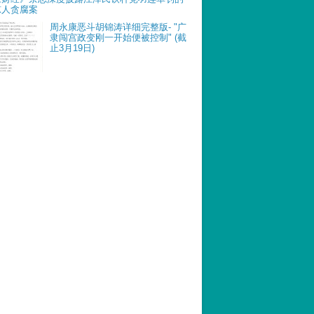
惊人贪腐案
周永康恶斗胡锦涛详细完整版- "广
隶闯宫政变刚一开始便被控制" (截
止3月19日)