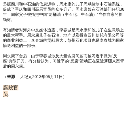
另据四川和中石油的信息源称，周永康的儿子周斌控制中石油系统，
促成了重庆和四川高层官员的众多升迁。周永康曾在石油部门任职38
年，周家父子被指把中国“两桶油（中石化、中石油）”当作自家的摇
钱树。
有知情者对海外中文媒体透露，李春城是周永康和他儿子在生意场上
的最大帮手。周永康儿子在石油、地产以及投资四川信托有限公司等
的商业利益上，李春城的贡献最大，彭州石化项目也是李春城为周家
输送利益的一部份。
周永康下台后，由于李春城涉及大量贪腐问题而被习近平做为“反
腐”典型开刀。有分析认为，习近平的“反腐”运动正在逼近薄熙来案背
后的周永康。
（
来源
： 大纪元2013年05月11日）
腐败官
员
: