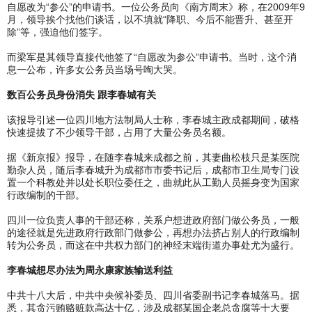
自愿改为“参公”的申请书。一位公务员向《南方周末》称，在2009年9
月，领导挨个找他们谈话，以不填就“降职、今后不能晋升、甚至开
除”等，强迫他们签字。
而梁军是其领导直接代他签了“自愿改为参公”申请书。当时，这个消
息一公布，许多女公务员当场号啕大哭。
数百公务员身份消失 跟李春城有关
该报导引述一位四川地方法制局人士称，李春城主政成都期间，破格
快速提拔了不少领导干部，占用了大量公务员名额。
据《新京报》报导，在随李春城来成都之前，其妻曲松枝只是某医院
勤杂人员，随后李春城升为成都市市委书记后，成都市卫生局专门设
置一个科教处并以处长职位委任之，曲就此从工勤人员摇身变为国家
行政编制的干部。
四川一位负责人事的干部还称，关系户想进政府部门做公务员，一般
的途径就是先进政府行政部门做参公，再想办法挤占别人的行政编制
转为公务员，而这在中共权力部门的神经末端街道办事处尤为盛行。
李春城想尽办法为周永康家族输送利益
中共十八大后，中共中央候补委员、四川省委副书记李春城落马。据
悉，其贪污贿赂赃款高达十亿，涉及成都某国企老总贪腐等十大要