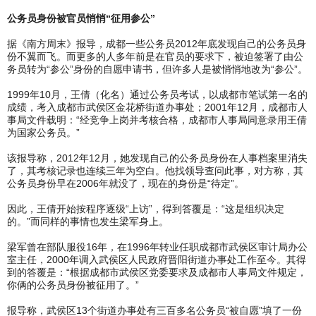
公务员身份被官员悄悄“征用参公”
据《南方周末》报导，成都一些公务员2012年底发现自己的公务员身
份不翼而飞。而更多的人多年前是在官员的要求下，被迫签署了由公
务员转为“参公”身份的自愿申请书，但许多人是被悄悄地改为“参公”。
1999年10月，王倩（化名）通过公务员考试，以成都市笔试第一名的
成绩，考入成都市武侯区金花桥街道办事处；2001年12月，成都市人
事局文件载明：“经竞争上岗并考核合格，成都市人事局同意录用王倩
为国家公务员。”
该报导称，2012年12月，她发现自己的公务员身份在人事档案里消失
了，其考核记录也连续三年为空白。他找领导查问此事，对方称，其
公务员身份早在2006年就没了，现在的身份是“待定”。
因此，王倩开始按程序逐级“上访”，得到答覆是：“这是组织决定
的。”而同样的事情也发生梁军身上。
梁军曾在部队服役16年，在1996年转业任职成都市武侯区审计局办公
室主任，2000年调入武侯区人民政府晋阳街道办事处工作至今。其得
到的答覆是：“根据成都市武侯区党委要求及成都市人事局文件规定，
你俩的公务员身份被征用了。”
报导称，武侯区13个街道办事处有三百多名公务员“被自愿”填了一份