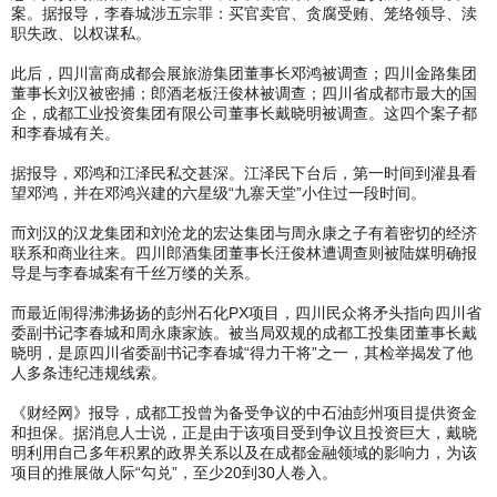
案。据报导，李春城涉五宗罪：买官卖官、贪腐受贿、笼络领导、渎
职失政、以权谋私。
此后，四川富商成都会展旅游集团董事长邓鸿被调查；四川金路集团
董事长刘汉被密捕；郎酒老板汪俊林被调查；四川省成都市最大的国
企，成都工业投资集团有限公司董事长戴晓明被调查。这四个案子都
和李春城有关。
据报导，邓鸿和江泽民私交甚深。江泽民下台后，第一时间到灌县看
望邓鸿，并在邓鸿兴建的六星级“九寨天堂”小住过一段时间。
而刘汉的汉龙集团和刘沧龙的宏达集团与周永康之子有着密切的经济
联系和商业往来。四川郎酒集团董事长汪俊林遭调查则被陆媒明确报
导是与李春城案有千丝万缕的关系。
而最近闹得沸沸扬扬的彭州石化PX项目，四川民众将矛头指向四川省
委副书记李春城和周永康家族。被当局双规的成都工投集团董事长戴
晓明，是原四川省委副书记李春城“得力干将”之一，其检举揭发了他
人多条违纪违规线索。
《财经网》报导，成都工投曾为备受争议的中石油彭州项目提供资金
和担保。据消息人士说，正是由于该项目受到争议且投资巨大，戴晓
明利用自己多年积累的政界关系以及在成都金融领域的影响力，为该
项目的推展做人际“勾兑”，至少20到30人卷入。