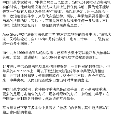
中国问题专家横河：“中共当局自己也知道，当时江泽民推动迫害法轮
功的时候，他就知道没有办法从法律上进行任何推动，因为他不能够
去立一个所有人都认为是非法的“法律”。所以他决定，用一场政治斗
争、政治迫害的斗争，来取代实施法律。所以，苹果如果要尊重中国
当地的法律的话，实际上，苹果是没有办法找出任何一条法律，不让
他把《法轮大法弘传》，放在他的苹果商店里面。”
App Store中对“法轮大法弘传世界”在对这款软件的简介中说：“法轮大
法，又称法轮功，自1992年5月传出以来，迄今二十年……。弘传全
球一百多个国家。”
而中共自1999年迫害法轮功以来，已有至少数十万法轮功学员被非法
劳教、监禁、遭遇酷刑，至少3644名法轮功学员被迫害致死。
14年来，中共恐惧法轮功真相信息被曝光，一直严密的封锁网络。但
苹果的APP Store上，可以下载法轮大法弘传等令中共恐惧真相信
息，并可以通过越狱，使用翻墙软件，这令中共不快。自今年初以
来，中共央视、人民日报连续多日发出针对苹果的言论。
中国问题专家横河：这种操作手法也是政治手法，而不是法律手法。
更多的是用打击销售的方式，用各种限制的方式，来给他（苹果）在
中国做生意制造各种障碍，然后迫使苹果低头。
苹果最近已下架了多本令中共官方〝敏感〞的书籍，其中包括描写西
藏历史问题的书籍。