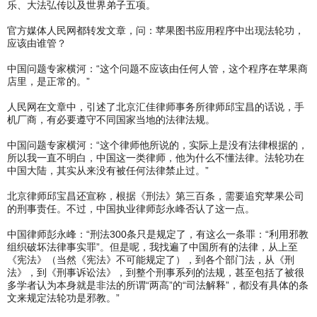
乐、大法弘传以及世界弟子五项。
官方媒体人民网都转发文章，问：苹果图书应用程序中出现法轮功，
应该由谁管？
中国问题专家横河：“这个问题不应该由任何人管，这个程序在苹果商
店里，是正常的。”
人民网在文章中，引述了北京汇佳律师事务所律师邱宝昌的话说，手
机厂商，有必要遵守不同国家当地的法律法规。
中国问题专家横河：“这个律师他所说的，实际上是没有法律根据的，
所以我一直不明白，中国这一类律师，他为什么不懂法律。法轮功在
中国大陆，其实从来没有被任何法律禁止过。”
北京律师邱宝昌还宣称，根据《刑法》第三百条，需要追究苹果公司
的刑事责任。不过，中国执业律师彭永峰否认了这一点。
中国律师彭永峰：“刑法300条只是规定了，有这么一条罪：“利用邪教
组织破坏法律事实罪”。但是呢，我找遍了中国所有的法律，从上至
《宪法》（当然《宪法》不可能规定了），到各个部门法，从《刑
法》，到《刑事诉讼法》，到整个刑事系列的法规，甚至包括了被很
多学者认为本身就是非法的所谓“两高”的“司法解释”，都没有具体的条
文来规定法轮功是邪教。”