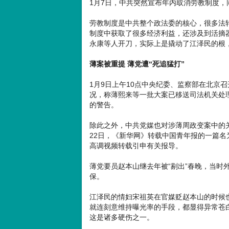
1月7日，中共突然宣布年内取消劳教制度，
劳教制度是中共整个政法委的核心，很多法
制度中获取了很多经济利益，还涉及到活摘
永康等人开刀，实际上是撬动了江泽民的根
薄案被重提 薄党遭“死追猛打”
1月9日上午10点中央纪委、监察部在北京
况，称薄熙来等一批大案已移送司法机关处
的警告。
除此之外，中共党媒也对涉薄周政变案中的关
22日，《新华网》转载中国青年报的一篇名
高调视频转载引申有关报导。
薄党要员赵本山继去年被“剔出”春晚，当时
保。
江泽民的情妇宋祖英在官媒贬赵本山的时候
就连刻意维持曝光率的手段，都显得异常苍
这是诸多硬伤之一。