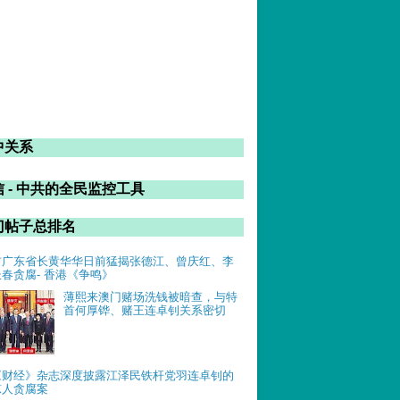
中关系
 - 中共的全民监控工具
门帖子总排名
前广东省长黄华华日前猛揭张德江、曾庆红、李
长春贪腐- 香港《争鸣》
薄熙来澳门赌场洗钱被暗查，与特
首何厚铧、赌王连卓钊关系密切
《财经》杂志深度披露江泽民铁杆党羽连卓钊的
惊人贪腐案