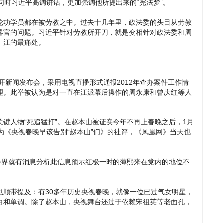
同时习近平高调讲话，更加强调他所提出来的“宪法梦”。
轮功学员都在被劳教之中。过去十几年里，政法委的头目从劳教
器官的问题。习近平针对劳教所开刀，就是变相针对政法委和周
，江的最痛处。
召开新闻发布会，采用电视直播形式通报2012年查办案件工作情
理。此举被认为是对一直在江派幕后操作的周永康和曾庆红等人
键人物“死追猛打”。在赵本山被证实今年不再上春晚之后，1月
为《央视春晚早该告别“赵本山”们》的社评，《凤凰网》当天也
外界就有消息分析此信息预示红极一时的薄熙来在党内的地位不
也顺带提及：有30多年历史央视春晚，就像一位已过气女明星，
白和单调。除了赵本山，央视舞台还过于依赖宋祖英等老面孔，