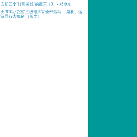
公安部三个“打黑英雄”的覆灭（3）- 郑少东
中央“610办公室”三级指挥官全部落马， 架构、运
作及罪行大揭秘 （长文）