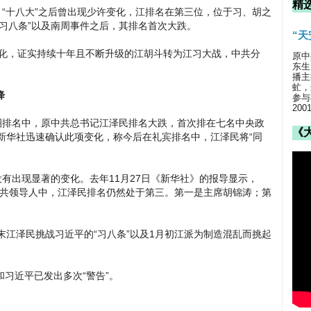
精
。“十八大”之后曾出现少许变化，江排名在第三位，位于习、胡之
习八条”以及南周事件之后，其排名首次大跌。
“
变化，证实持续十年且不断升级的江胡斗转为江习大战，中共分
原中
东生
播主
虻，
降
参与
20
圈排名中，原中共总书记江泽民排名大跌，首次排在七名中央政
《
新华社迅速确认此项变化，称今后在礼宾排名中，江泽民将“同
没有出现显著的变化。去年11月27日《新华社》的报导显示，
的中共领导人中，江泽民排名仍然处于第三。第一是主席胡锦涛；第
末江泽民挑战习近平的“习八条”以及1月初江派为制造混乱而挑起
习近平已发出多次“警告”。