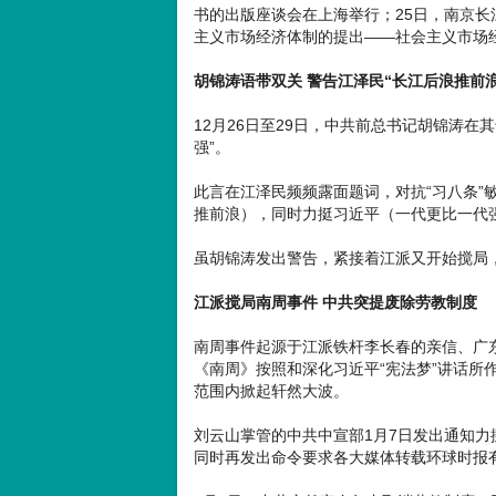
书的出版座谈会在上海举行；25日，南京长
主义市场经济体制的提出——社会主义市场经
胡锦涛语带双关 警告江泽民“长江后浪推前浪
12月26日至29日，中共前总书记胡锦涛
强”。
此言在江泽民频频露面题词，对抗“习八条”
推前浪），同时力挺习近平（一代更比一代
虽胡锦涛发出警告，紧接着江派又开始搅局
江派搅局南周事件 中共突提废除劳教制度
南周事件起源于江派铁杆李长春的亲信、广
《南周》按照和深化习近平“宪法梦”讲话所
范围内掀起轩然大波。
刘云山掌管的中共中宣部1月7日发出通知
同时再发出命令要求各大媒体转载环球时报有