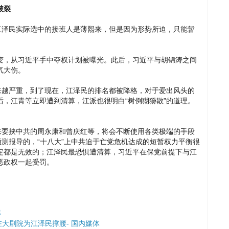
破裂
江泽民实际选中的接班人是薄熙来，但是因为形势所迫，只能暂
变，从习近平手中夺权计划被曝光。此后，习近平与胡锦涛之间
气大伤。
来越严重，到了现在，江泽民的排名都被降格，对于爱出风头的
，江青等立即遭到清算，江派也很明白“树倒猢狲散”的道理。
。
来要挟中共的周永康和曾庆红等，将会不断使用各类极端的手段
预测报导的，“十八大”上中共迫于亡党危机达成的短暂权力平衡很
定都是无效的；江泽民最恐惧遭清算，习近平在保党前提下与江
恶政权一起受罚。
辱
曾在大剧院为江泽民撑腰- 国内媒体