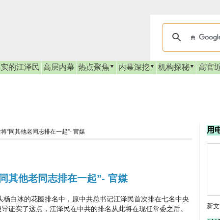
真实的江泽民
高层内幕
热点聚焦
内幕深挖
机构探秘
高官
用
“同其他老同志排在一起”- 官媒
同其他老同志排在一起”- 官媒
杨白冰的花圈排名中，原中共总书记江泽民首次排在七名中央
新文
报导证实了这点，江泽民在中共的排名从此将在现任常委之后。