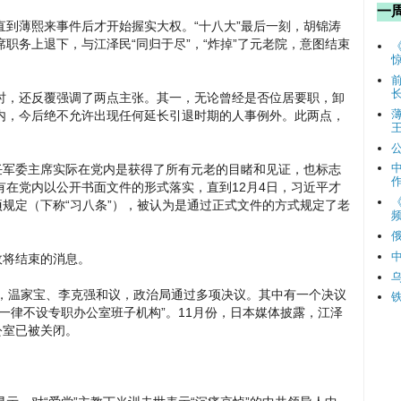
一
到薄熙来事件后才开始握实大权。“十八大”最后一刻，胡锦涛
职务上退下，与江泽民“同归于尽”，“炸掉”了元老院，意图结束
时，还反覆强调了两点主张。其一，无论曾经是否位居要职，卸
内，今后绝不允许出现任何延长引退时期的人事例外。此两点，
任军委主席实际在党内是获得了所有元老的目睹和见证，也标志
在党内以公开书面文件的形式落实，直到12月4日，习近平才
项规定（下称“习八条”），被认为是通过正式文件的方式规定了老
频
政将结束的消息。
议，温家宝、李克强和议，政治局通过多项决议。其中有一个决议
一律不设专职办公室班子机构”。11月份，日本媒体披露，江泽
公室已被关闭。