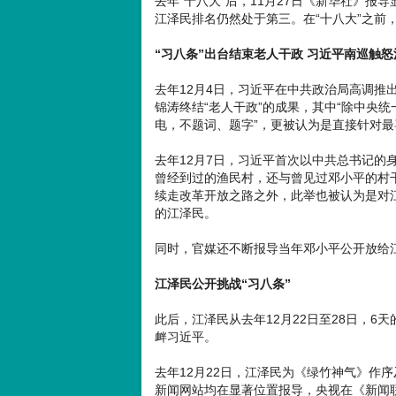
去年“十八大”后，11月27日《新华社》报
江泽民排名仍然处于第三。在“十八大”之前
“习八条”出台结束老人干政 习近平南巡触怒
去年12月4日，习近平在中共政治局高调推出
锦涛终结“老人干政”的成果，其中“除中央
电，不题词、题字”，更被认为是直接针对
去年12月7日，习近平首次以中共总书记的身
曾经到过的渔民村，还与曾见过邓小平的村
续走改革开放之路之外，此举也被认为是对
的江泽民。
同时，官媒还不断报导当年邓小平公开放给江
江泽民公开挑战“习八条”
此后，江泽民从去年12月22日至28日，
衅习近平。
去年12月22日，江泽民为《绿竹神气》作
新闻网站均在显著位置报导，央视在《新闻