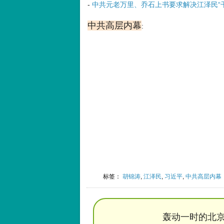
-
中共元老万里、乔石上书要求解决江泽民“干
中共高层内幕
:
标签：
胡锦涛
,
江泽民
,
习近平
,
中共高层内幕
轰动一时的北京