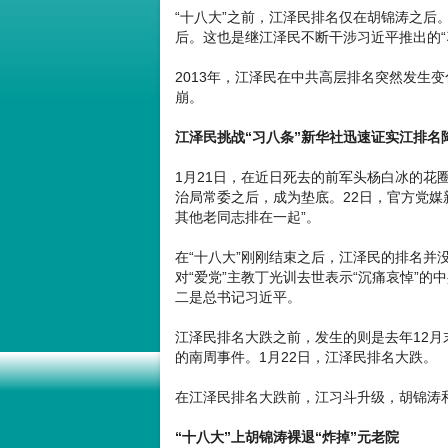
“十八大”之前，江泽民排名仅在胡锦涛之后
后。这也是继江泽民不断干涉习近平推出的“
2013年，江泽民在中共高层排名突然发生
崩。
江泽民挑战“习八条”新华社迅速证实江排名
1月21日，在近日死去的前军头杨白冰的花
治局常委之后，成为垫底。22日，官方党媒
其他老同志排在一起”。
在“十八大”刚刚结束之后，江泽民的排名并
对“爱党”主教丁光训去世表示“沉痛哀悼”
二是总书记习近平。
江泽民排名大跌之前，发生的则是去年12月
的南周事件。1月22日，江泽民排名大跌。
在江泽民排名大跌前，江习斗升级，胡锦涛和
“十八大”上胡锦涛裸退“炸掉”元老院