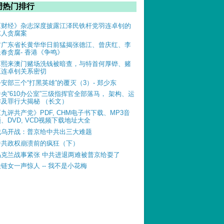
周热门排行
《财经》杂志深度披露江泽民铁杆党羽连卓钊的
惊人贪腐案
前广东省长黄华华日前猛揭张德江、曾庆红、李
长春贪腐- 香港《争鸣》
薄熙来澳门赌场洗钱被暗查，与特首何厚铧、赌
王连卓钊关系密切
公安部三个“打黑英雄”的覆灭（3）- 郑少东
中央“610办公室”三级指挥官全部落马， 架构、运
作及罪行大揭秘 （长文）
《九评共产党》PDF, CHM电子书下载、MP3音
、DVD, VCD视频下载地址大全
俄乌开战：普京给中共出三大难题
中共政权崩溃前的疯狂（下）
乌克兰战事紧张 中共进退两难被普京给耍了
铁链女一声惊人 -- 我不是小花梅