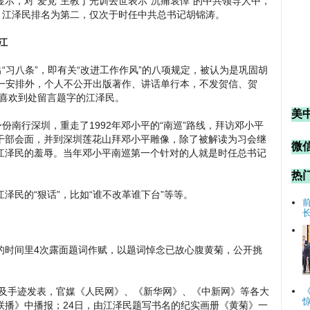
导显示，对“爱党”主教丁光训去世表示“沉痛哀悼”的中共领导人中，
，江泽民排名为第二，仅次于时任中共总书记胡锦涛。
江
“习八条”，即有关“改进工作作风”的八项规定，被认为是巩固胡
统一安排外，个人不公开出版著作、讲话单行本，不发贺信、贺
最喜欢到处留言题字的江泽民。
美
份南行深圳，重走了1992年邓小平的“南巡”路线，拜访邓小平
干部会面，并到深圳莲花山拜邓小平雕像，除了被解读为习会继
微信
江泽民的羞辱。当年邓小平南巡第一个针对的人就是时任总书记
热
泽民的“狠话”，比如“谁不改革谁下台”等等。
6天的时间里4次露面题词作赋，以题词悼念已故心腹黄菊，公开挑
序及手迹发表，官媒《人民网》、《新华网》、《中新网》等各大
联播》中播报；24日，由江泽民题写书名的纪实画册《黄菊》一