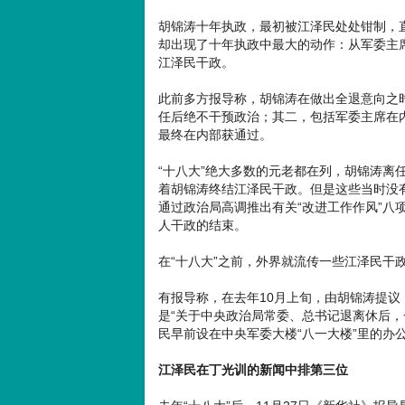
胡锦涛十年执政，最初被江泽民处处钳制，直
却出现了十年执政中最大的动作：从军委主席
江泽民干政。
此前多方报导称，胡锦涛在做出全退意向之
任后绝不干预政治；其二，包括军委主席在
最终在内部获通过。
“十八大”绝大多数的元老都在列，胡锦涛离
着胡锦涛终结江泽民干政。但是这些当时没有
通过政治局高调推出有关“改进工作作风”八
人干政的结束。
在“十八大”之前，外界就流传一些江泽民干
有报导称，在去年10月上旬，由胡锦涛提
是“关于中央政治局常委、总书记退离休后，
民早前设在中央军委大楼“八一大楼”里的办
江泽民在丁光训的新闻中排第三位