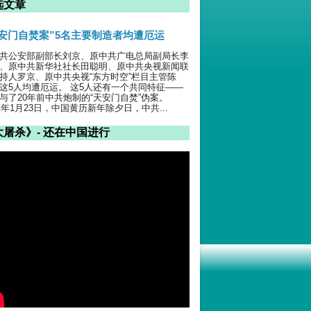
选文章
天安门自焚案”5名主要制造者均遭厄运
共公安部副部长刘京、原中共广电总局副局长李
、原中共新华社社长田聪明、原中共央视新闻联
持人罗京、原中共央视“东方时空”栏目主管陈
这5人均遭厄运。 这5人还有一个共同特征——
与了20年前中共炮制的“天安门自焚”伪案。
01年1月23日，中国黄历新年除夕日，中共...
大屠杀》- 还在中国进行