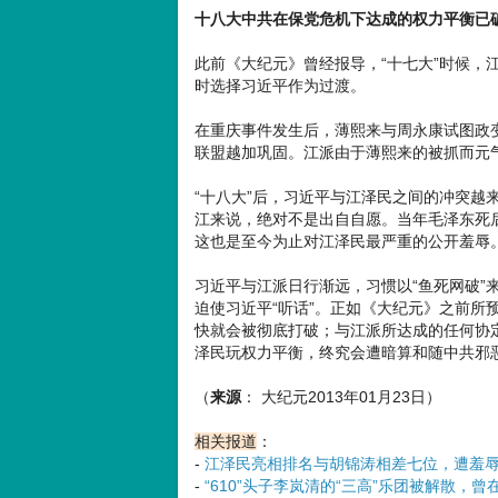
十八大中共在保党危机下达成的权力平衡已
此前《大纪元》曾经报导，“十七大”时候，
时选择习近平作为过渡。
在重庆事件发生后，薄熙来与周永康试图政
联盟越加巩固。江派由于薄熙来的被抓而元
“十八大”后，习近平与江泽民之间的冲突越
江来说，绝对不是出自自愿。当年毛泽东死后
这也是至今为止对江泽民最严重的公开羞辱
习近平与江派日行渐远，习惯以“鱼死网破”
迫使习近平“听话”。正如《大纪元》之前所
快就会被彻底打破；与江派所达成的任何协
泽民玩权力平衡，终究会遭暗算和随中共邪
（
来源
： 大纪元2013年01月23日）
相关报道
：
-
江泽民亮相排名与胡锦涛相差七位，遭羞
-
“610”头子李岚清的“三高”乐团被解散，