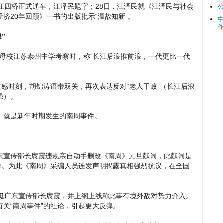
江四桥正式通车，江泽民题字；28日，江泽民就《江泽民与社会
济20年回顾》一书的出版批示“温故知新”。
”
在其母校江苏泰州中学考察时，称“长江后浪推前浪，一代更比一代
敏感时刻，胡锦涛语带双关，再次表达反对“老人干政”（长江后浪
强）。
，就是新年时期发生的南周事件。
东宣传部长庹震违规亲自动手删改《南周》元旦献词，此献词是
作。为此《南周》采编人员连发声明揭露真相强烈抗议，在全国
力挺广东宣传部长庹震，并上纲上线称此事有境外敌对势力介入。
关“南周事件”的社论，引起更大反弹。