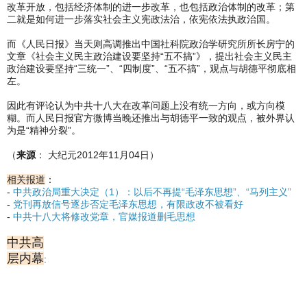
改革开放，包括经济体制的进一步改革，也包括政治体制的改革；第
二就是如何进一步落实社会主义宪政法治，依宪依法执政治国。
而《人民日报》当天则高调推出中国社科院政治学研究所所长房宁的
文章《社会主义民主政治建设要坚持“五不搞”》，提出社会主义民主
政治建设要坚持“三统一”、“四制度”、“五不搞”，观点与胡德平彻底相
左。
因此有评论认为中共十八大在改革问题上没有统一方向，或方向模
糊。而人民日报官方微博当晚还推出与胡德平一致的观点，被外界认
为是“精神分裂”。
（
来源
： 大纪元2012年11月04日）
相关报道
：
-
中共政治局重大决定（1）：以后不再提“毛泽东思想”、“马列主义”
-
党刊再放信号逐步否定毛泽东思想，有限政改不被看好
-
中共十八大将修改党章，官媒报道删毛思想
中共高
层内幕
: