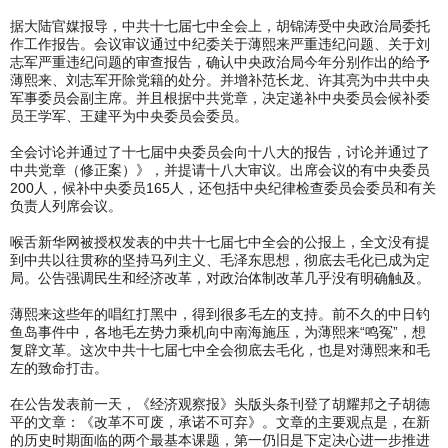
据大陆官媒报导，中共十七届七中全会上，胡锦涛受中央政治局委托
作工作报告。会议审议通过中纪委关于薄熙来严重违纪问题、关于刘
志军严重违纪问题的审查报告，确认中央政治局今年分别作出的给予
薄熙来、刘志军开除党籍的处分。并增补范长龙、许其亮为中共中央
军事委员会副主席。并且根据中共党章，决定递补中央委员会候补委
员王学军、王建平为中央委员会委员。
全会讨论并通过了十七届中央委员会向十八大的报告，讨论并通过了
中共党章（修正案）》，并提请十八大审议。出席会议的有中央委员
200人，候补中央委员165人，还包括中央纪律检查委员会委员和有关
负责人列席会议。
喉舌新华网被授权发表的中共十七届七中全会的公报上，全文没有提
到中共以往贯称的坚持马列主义、毛泽东思想，彻底去毛化已成为定
局。公告强调民生和经济改革，对政治体制改革几乎没有明确触及。
薄熙来这些年的唱红打黑中，得到很多毛左的支持。前不久的中日钓
鱼岛事件中，各地毛左势力乘机向中南海施压，为薄熙来“鸣冤”，想
复辟文革。这次中共十七届七中全会彻底去毛化，也是对薄熙来和毛
左的致命打击。
在公告发表前一天，《经济观察报》头版头条刊登了胡耀邦之子胡德
平的文章：《改革不可废，承诺不可弃》。文章的主要观点是，在新
的历史时期面临的两个最基本课题，第一仍旧是下定决心进一步推进