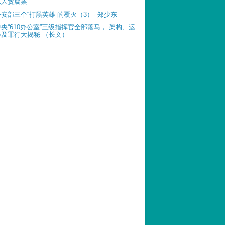
惊人贪腐案
公安部三个“打黑英雄”的覆灭（3）- 郑少东
中央“610办公室”三级指挥官全部落马， 架构、运
作及罪行大揭秘 （长文）