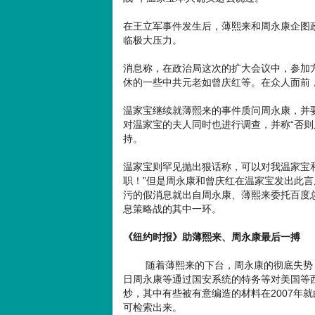
在王立军事件发生后，薄熙来和周永康企图
临极大压力。
消息称，在政治局这次的扩大会议中，参加
休的一些中共元老如曾庆红等。在众人面前
温家宝继续就薄熙来的事件质问周永康，并
对温家宝的夫人同时也进行调查，并称“否则
持。
温家宝则罕见抛出狠话称，可以对我温家宝
职！”但是周永康和曾庆红在温家宝发出此
污的假消息就出自周永康、薄熙来委托百度
息策略战的其中一环。
《纽约时报》助薄熙来、周永康最后一搏
随着薄熙来的下台，周永康的彻底失势，
日周永康等通过国安系统的特务等对美国等西
炒，其中有些被有意编造的材料在2007年
可检索出来。