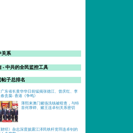
中关系
 - 中共的全民监控工具
门帖子总排名
前广东省长黄华华日前猛揭张德江、曾庆红、李
长春贪腐- 香港《争鸣》
薄熙来澳门赌场洗钱被暗查，与特
首何厚铧、赌王连卓钊关系密切
《财经》杂志深度披露江泽民铁杆党羽连卓钊的