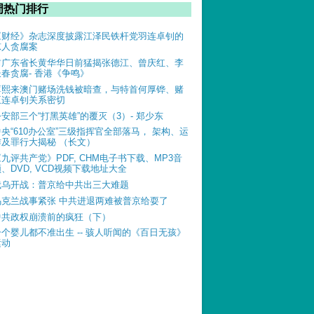
周热门排行
《财经》杂志深度披露江泽民铁杆党羽连卓钊的
惊人贪腐案
前广东省长黄华华日前猛揭张德江、曾庆红、李
长春贪腐- 香港《争鸣》
薄熙来澳门赌场洗钱被暗查，与特首何厚铧、赌
王连卓钊关系密切
公安部三个“打黑英雄”的覆灭（3）- 郑少东
中央“610办公室”三级指挥官全部落马， 架构、运
作及罪行大揭秘 （长文）
《九评共产党》PDF, CHM电子书下载、MP3音
、DVD, VCD视频下载地址大全
俄乌开战：普京给中共出三大难题
乌克兰战事紧张 中共进退两难被普京给耍了
中共政权崩溃前的疯狂（下）
一个婴儿都不准出生 -- 骇人听闻的《百日无孩》
运动