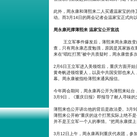
此外，周永康和薄熙来二人买通温家宝的侍
动。而3月14日的两会记者会温家宝正式向
周永康死撑薄熙来 温家宝公开宣战
王立军事件爆发后，薄熙来周永康政变内幕
查，只有周永康态度勉强，原因是其家族在重
来在“唱红打黑”被中共质疑时，周永康曾多
2月6日王立军进入美领馆后，重庆方面开
黄奇帆进领馆要人，以及中共国安部也来人，
幕。周永康被指给薄熙来通风报信。
今年两会期间，周永康再公开为薄熙来站台
3月9日，《重庆日报》即报导了耐人寻味的
薄熙来也公开讲出他的背后是政法委。3月9
薄熙来公开称“重庆的这个打黑实际上绝不
并不是王立军一个人的事情。”把周永康摆上
3月12日上午，周永康再到重庆代表团，参