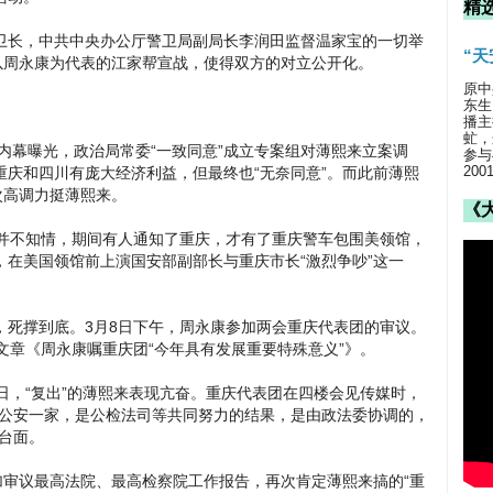
精
卫长，中共中央办公厅警卫局副局长李润田监督温家宝的一切举
“
以周永康为代表的江家帮宣战，使得双方的对立公开化。
原中
东生
播主
虻，
曝光，政治局常委“一致同意”成立专案组对薄熙来立案调
参与
20
庆和四川有庞大经济利益，但最终也“无奈同意”。而此前薄熙
次高调力挺薄熙来。
《
始并不知情，期间有人通知了重庆，才有了重庆警车包围美领馆，
在美国领馆前上演国安部副部长与重庆市长“激烈争吵”这一
，死撑到底。3月8日下午，周永康参加两会重庆代表团的审议。
文章《周永康嘱重庆团“今年具有发展重要特殊意义”》。
日，“复出”的薄熙来表现亢奋。重庆代表团在四楼会见传媒时，
是公安一家，是公检法司等共同努力的结果，是由政法委协调的，
台面。
加审议最高法院、最高检察院工作报告，再次肯定薄熙来搞的“重