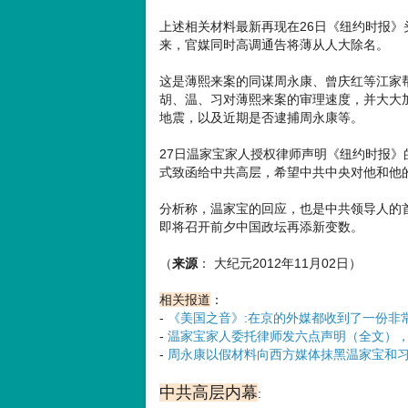
上述相关材料最新再现在26日《纽约时报
来，官媒同时高调通告将薄从人大除名。
这是薄熙来案的同谋周永康、曾庆红等江家
胡、温、习对薄熙来案的审理速度，并大大
地震，以及近期是否逮捕周永康等。
27日温家宝家人授权律师声明《纽约时报》
式致函给中共高层，希望中共中央对他和他的
分析称，温家宝的回应，也是中共领导人的
即将召开前夕中国政坛再添新变数。
（
来源
： 大纪元2012年11月02日）
相关报道
：
-
《美国之音》:在京的外媒都收到了一份非
-
温家宝家人委托律师发六点声明（全文）
-
周永康以假材料向西方媒体抹黑温家宝和习
中共高层内幕
: