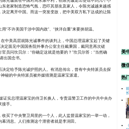
为陈光诚留在中国对周永康不利，在陈光诚走出使馆不到几个小
山东老家制造恐怖气氛，恐吓其朋友及家人，令陈光诚越来越感
，决定离开中国。而这一突发变故，把中美双方私下达成的让陈
用“不许美国干涉中国内政”、“挟洋自重”来要挟胡温。
，在中美高层就陈光诚事件的谈判上，中国总理温家宝起了关键
里决定面见中国国务院外事办公室主任戴秉国，戴同意再次磋
美
官员问坎贝尔：“你确定这就是他要的？”坎贝尔答：“当然确
申请出国念书。
微信
后决定给予陈光诚护照的人。有消息传出，曾有中央特派员去探
个神秘的中央特派员被外媒猜测是温家宝派遣。
热
证实总理温家宝的侍卫长换人，专责温警卫工作的中共中央办
庆接手。
，收买了中央警卫局里的一个人，此人监督温家宝的一举一动，
内幕消息。人们推测这个泄密者就是李润田。