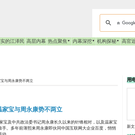
真实的江泽民
高层内幕
热点聚焦
内幕深挖
机构探秘
高官
用
家宝与周永康势不两立
温家宝与周永康势不两立
宝及中共政法委书记周永康长久以来的针锋相对，以及温家宝
新文
推手。多年前薄熙来周永康即伙同中国互联网大企业百度，悄悄
活动。