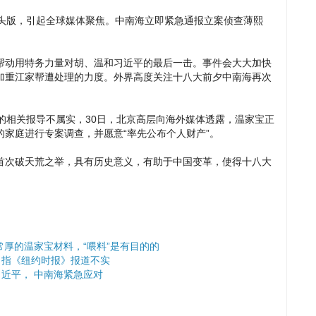
》头版，引起全球媒体聚焦。中南海立即紧急通报立案侦查薄熙
帮动用特务力量对胡、温和习近平的最后一击。事件会大大加快
加重江家帮遭处理的力度。外界高度关注十八大前夕中南海再次
的相关报导不属实，30日，北京高层向海外媒体透露，温家宝正
家庭进行专案调查，并愿意“率先公布个人财产”。
首次破天荒之举，具有历史意义，有助于中国变革，使得十八大
常厚的温家宝材料，“喂料”是有目的的
，指《纽约时报》报道不实
近平， 中南海紧急应对