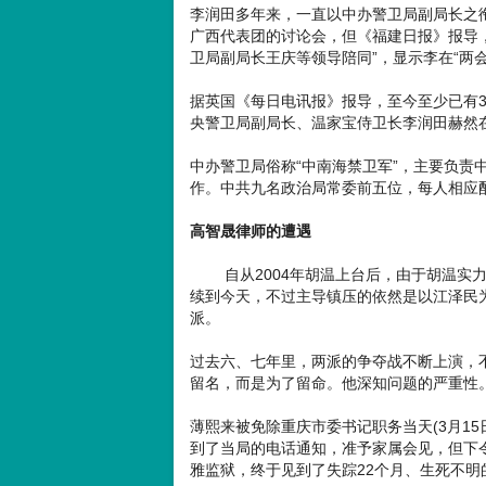
李润田多年来，一直以中办警卫局副局长之衔
广西代表团的讨论会，但《福建日报》报导， 
卫局副局长王庆等领导陪同”，显示李在“两会
据英国《每日电讯报》报导，至今至少已有
央警卫局副局长、温家宝侍卫长李润田赫然
中办警卫局俗称“中南海禁卫军”，主要负责
作。中共九名政治局常委前五位，每人相应
高智晟律师的遭遇
自从2004年胡温上台后，由于胡温实力
续到今天，不过主导镇压的依然是以江泽民
派。
过去六、七年里，两派的争夺战不断上演，
留名，而是为了留命。他深知问题的严重性
薄熙来被免除重庆市委书记职务当天(3月1
到了当局的电话通知，准予家属会见，但下令
雅监狱，终于见到了失踪22个月、生死不明