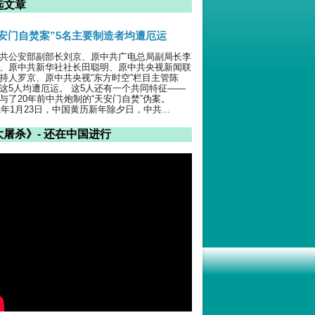
选文章
天安门自焚案”5名主要制造者均遭厄运
共公安部副部长刘京、原中共广电总局副局长李
、原中共新华社社长田聪明、原中共央视新闻联
持人罗京、原中共央视“东方时空”栏目主管陈
这5人均遭厄运。 这5人还有一个共同特征——
与了20年前中共炮制的“天安门自焚”伪案。
01年1月23日，中国黄历新年除夕日，中共...
大屠杀》- 还在中国进行