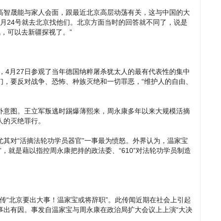
高智晟能与家人会面，跟最近北京高层动荡有关，这与中国的大
2月24号就去北京找他们。北京方面当时的回答就不同了，说是
，可以去新疆探视了。”
月27日参观了当年德国纳粹屠杀犹太人的最有代表性的集中
们，要反对战争、恐怖、种族灭绝和一切罪恶，“维护人的自由、
外意图。王立军叛逃时踢爆薄熙来，周永康多年以来大规模活摘
人的灭绝罪行。
其对“活摘法轮功学员器官”一事最为愤怒。外界认为，温家宝
，就是藉以指控周永康把持的政法委、“610”对法轮功学员制造
“北京要出大事！温家宝或将辞职”。此传闻近期在社会上引起
事出有因。事发自温家宝与周永康在政治局扩大会议上上演“大决