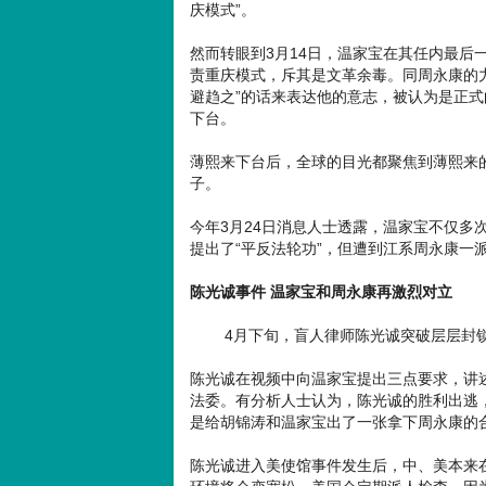
庆模式”。
然而转眼到3月14日，温家宝在其任内最后
责重庆模式，斥其是文革余毒。同周永康的
避趋之”的话来表达他的意志，被认为是正式
下台。
薄熙来下台后，全球的目光都聚焦到薄熙来的
子。
今年3月24日消息人士透露，温家宝不仅多
提出了“平反法轮功”，但遭到江系周永康一
陈光诚事件 温家宝和周永康再激烈对立
4月下旬，盲人律师陈光诚突破层层封锁
陈光诚在视频中向温家宝提出三点要求，讲
法委。有分析人士认为，陈光诚的胜利出逃
是给胡锦涛和温家宝出了一张拿下周永康的
陈光诚进入美使馆事件发生后，中、美本来