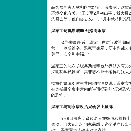
高智晟的夫人耿和向大纪元记者表示，这次
环境变化有关。“王立军2月初出事，我大哥
先回去等，他们会去安排，3月中就得到准讯
温家宝访奥斯威辛 剑指周永康
薄熙来事件后，温家宝在访问波兰期间，4
营——奥斯维辛。温家宝表示，历史告诫人
尊严、安全和幸福。”
温家宝的此次参观奥斯维辛被外界认为有另
法轮功学员器官，其罪恶不亚于纳粹对犹太
据海外媒体引述中共内部的消息说，温家宝尤
在奥斯维辛集中营内的讲话提到的“反对恐怖”
的恐怖。
温家宝与周永康政治局会议上摊牌
5月6日深夜，多位名人在微博和推特上传
轰动。《大纪元》独家获悉，这个消息传出
战”，温家宝本人确实这么说过。