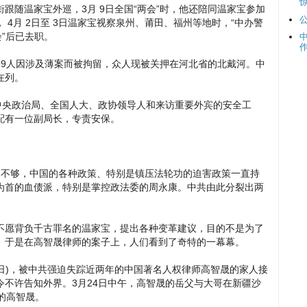
跟随温家宝外巡，3月 9日全国“两会”时，他还陪同温家宝参加
4月 2日至 3日温家宝视察泉州、莆田、福州等地时，“中办警
”后已去职。
39人因涉及薄案而被拘留，众人现被关押在河北省的北戴河。中
在列。
中央政治局、全国人大、政协领导人和来访重要外宾的安全工
配有一位副局长，专责安保。
不够，中国的各种政策、特别是镇压法轮功的迫害政策一直持
为首的血债派，特别是掌控政法委的周永康。中共由此分裂出两
不愿背负千古罪名的温家宝，提出各种变革建议，目的不是为了
。于是在高智晟律师的案子上，人们看到了奇特的一幕幕。
5日)，被中共强迫失踪近两年的中国著名人权律师高智晟的家人接
不许告知外界。3月24日中午，高智晟的岳父与大哥在新疆沙
的高智晟。