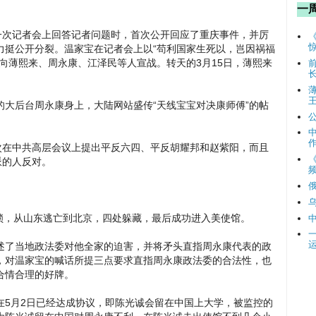
一
一次记者会上回答记者问题时，首次公开回应了重庆事件，并厉
力挺公开分裂。温家宝在记者会上以“苟利国家生死以，岂因祸福
向薄熙来、周永康、江泽民等人宣战。转天的3月15日，薄熙来
大后台周永康身上，大陆网站盛传“天线宝宝对决康师傅”的帖
次在中共高层会议上提出平反六四、平反胡耀邦和赵紫阳，而且
派的人反对。
频
，从山东逃亡到北京，四处躲藏，最后成功进入美使馆。
述了当地政法委对他全家的迫害，并将矛头直指周永康代表的政
，对温家宝的喊话所提三点要求直指周永康政法委的合法性，也
合情合理的好牌。
在5月2日已经达成协议，即陈光诚会留在中国上大学，被监控的