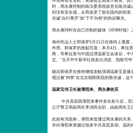
环境将会变宽松，美国会定期派人检查。因
时，周永康控制的政法委系统故意在陈光诚
到没有安全感，从而改变了留在国内的初衷
光诚“自行离开”加“下不为例”的协议曝光。
周永康同时在自己控制的媒体《环球时报》上
海外民运人士郭保罗5月21日在推特上透露
作用。郭保罗的推贴写道：本月4日，希拉
商，等希拉里与中国总理温家宝会谈后，中方
定。”当天中午新华社就发出消息，指陈可
随后郭保罗在推特继续发帖强调温家宝是最
视过被“拘禁”在北京朝阳医院的陈光诚，这
温家宝侍卫长被薄熙来、周永康收买
中共高层因薄熙来事件发生权斗后，官媒
公厅警卫局副局长李润田去职，由副局长王
此前有消息称，薄熙来曾通过周永康的关系
并向薄熙来泄漏过很多中共高层及胡、温的