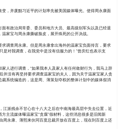
政变，并废黜习近平的计划率先被美国媒体曝光。使得周永康面
方面有政治局常委、委员和地方大员、最高级别军头以及已经退
，温家宝与周永康撕破脸皮，展开殊死的公开决战。
要求调查周永康。但是周永康拿出海外的温家宝负面传言，要求
只是对我调查，在我党中是没有信服力的！”曾庆红也表示支
和家人进行调查，“如果我本人及家人有任何敛财行为，我马上辞
言后并没有再坚持要求调查温家宝的夫人，因为关于温家宝家人贪
总裁系统编造的，这是周、薄策划夺权的整体计划中的媒体假消
江派残余不甘心在十八大之后在中南海最高层中失去位置，近
方主流媒体曝温家宝“贪腐”假材料，这些消息很多是旧闻新
就由周永康、薄熙来伙同百度总裁开放在百度上，现在到百度上还