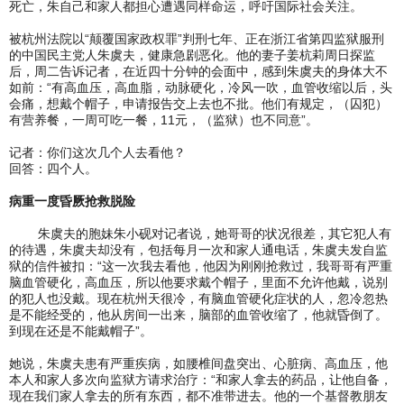
死亡，朱自己和家人都担心遭遇同样命运，呼吁国际社会关注。
被杭州法院以“颠覆国家政权罪”判刑七年、正在浙江省第四监狱服刑
的中国民主党人朱虞夫，健康急剧恶化。他的妻子姜杭莉周日探监
后，周二告诉记者，在近四十分钟的会面中，感到朱虞夫的身体大不
如前：“有高血压，高血脂，动脉硬化，冷风一吹，血管收缩以后，头
会痛，想戴个帽子，申请报告交上去也不批。他们有规定，（囚犯）
有营养餐，一周可吃一餐，11元，（监狱）也不同意”。
记者：你们这次几个人去看他？
回答：四个人。
病重一度昏厥抢救脱险
朱虞夫的胞妹朱小砚对记者说，她哥哥的状况很差，其它犯人有
的待遇，朱虞夫却没有，包括每月一次和家人通电话，朱虞夫发自监
狱的信件被扣：“这一次我去看他，他因为刚刚抢救过，我哥哥有严重
脑血管硬化，高血压，所以他要求戴个帽子，里面不允许他戴，说别
的犯人也没戴。现在杭州天很冷，有脑血管硬化症状的人，忽冷忽热
是不能经受的，他从房间一出来，脑部的血管收缩了，他就昏倒了。
到现在还是不能戴帽子”。
她说，朱虞夫患有严重疾病，如腰椎间盘突出、心脏病、高血压，他
本人和家人多次向监狱方请求治疗：“和家人拿去的药品，让他自备，
现在我们家人拿去的所有东西，都不准带进去。他的一个基督教朋友