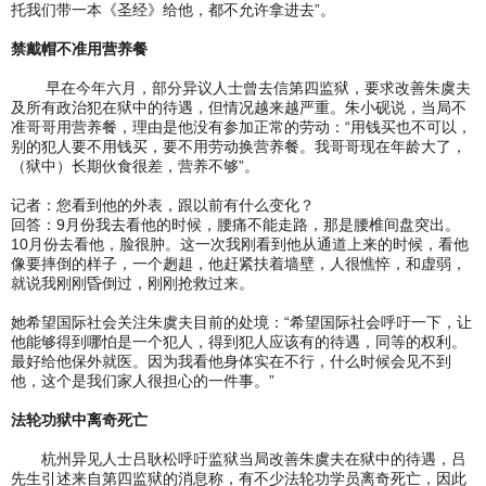
托我们带一本《圣经》给他，都不允许拿进去”。
禁戴帽不准用营养餐
早在今年六月，部分异议人士曾去信第四监狱，要求改善朱虞夫
及所有政治犯在狱中的待遇，但情况越来越严重。朱小砚说，当局不
准哥哥用营养餐，理由是他没有参加正常的劳动：“用钱买也不可以，
别的犯人要不用钱买，要不用劳动换营养餐。我哥哥现在年龄大了，
（狱中）长期伙食很差，营养不够”。
记者：您看到他的外表，跟以前有什么变化？
回答：9月份我去看他的时候，腰痛不能走路，那是腰椎间盘突出。
10月份去看他，脸很肿。这一次我刚看到他从通道上来的时候，看他
像要摔倒的样子，一个趔趄，他赶紧扶着墙壁，人很憔悴，和虚弱，
就说我刚刚昏倒过，刚刚抢救过来。
她希望国际社会关注朱虞夫目前的处境：“希望国际社会呼吁一下，让
他能够得到哪怕是一个犯人，得到犯人应该有的待遇，同等的权利。
最好给他保外就医。因为我看他身体实在不行，什么时候会见不到
他，这个是我们家人很担心的一件事。”
法轮功狱中离奇死亡
杭州异见人士吕耿松呼吁监狱当局改善朱虞夫在狱中的待遇，吕
先生引述来自第四监狱的消息称，有不少法轮功学员离奇死亡，因此