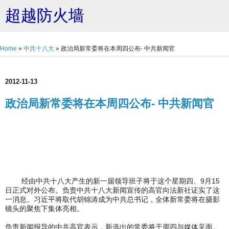
超越防火墙
Home
»
中共十八大
»
政治局新常委将在本周四公布- 中共新闻官
2012-11-13
政治局新常委将在本周四公布- 中共新闻官
经由中共十八大产生的新一届领导班子将于这个星期四、9月15
日正式对外公布。负责中共十八大新闻宣传的高官向法新社证实了这
一消息。习近平将取代胡锦涛成为中共总书记，全体新常委将在摄影
镜头的聚焦下集体亮相。
负责新闻报导的中共高官表示，新选出的常委将于周四与媒体见面。