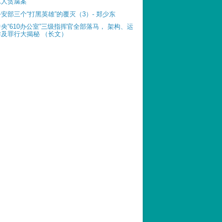
惊人贪腐案
公安部三个“打黑英雄”的覆灭（3）- 郑少东
中央“610办公室”三级指挥官全部落马， 架构、运
作及罪行大揭秘 （长文）