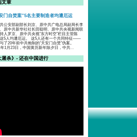
选文章
天安门自焚案”5名主要制造者均遭厄运
共公安部副部长刘京、原中共广电总局副局长李
、原中共新华社社长田聪明、原中共央视新闻联
持人罗京、原中共央视“东方时空”栏目主管陈
这5人均遭厄运。 这5人还有一个共同特征——
与了20年前中共炮制的“天安门自焚”伪案。
01年1月23日，中国黄历新年除夕日，中共...
大屠杀》- 还在中国进行