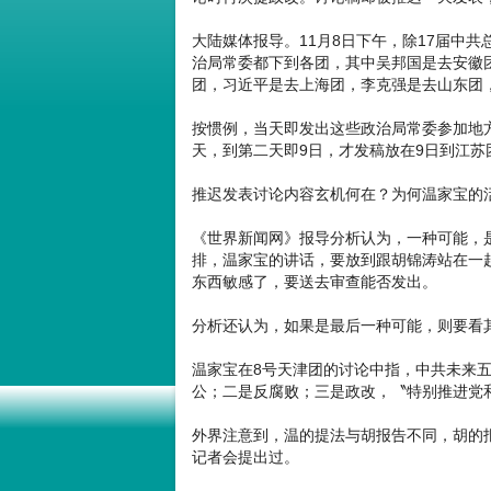
大陆媒体报导。11月8日下午，除17届中
治局常委都下到各团，其中吴邦国是去安徽
团，习近平是去上海团，李克强是去山东团
按惯例，当天即发出这些政治局常委参加地
天，到第二天即9日，才发稿放在9日到江苏
推迟发表讨论内容玄机何在？为何温家宝的
《世界新闻网》报导分析认为，一种可能，
排，温家宝的讲话，要放到跟胡锦涛站在一
东西敏感了，要送去审查能否发出。
分析还认为，如果是最后一种可能，则要看
温家宝在8号天津团的讨论中指，中共未来
公；二是反腐败；三是政改，〝特别推进党
外界注意到，温的提法与胡报告不同，胡的
记者会提出过。