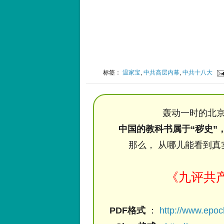
标签：
温家宝
,
中共高层内幕
,
中共十八大
轰动一时的北京
中国的教科书属于“秽史”
那么， 从哪儿能看到真
《九评共
PDF格式
：
http://www.epo