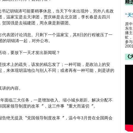
精
共总书记胡锦涛可能要稍事休息，当天下午未出现外，另外八名政
“
团，温家宝是去天津团，贾庆林是去北京团，李长春是去四川
，贺国强是去福建团，周永康是新疆团。
原中
东生
播主
方代表团讨论消息。只剩下一个温家宝，其8日的行程被压了一
虻，
团的胡锦涛一起，对外公布。
参与
20
活动，要放下一天才发出新闻呢？
《
是技术上的疏失，该发的稿忘发了；一种可能，是政治上的安
起，来体现胡温地位与别人不同；或者再有一种可能，则是讲的
其讲的内容。
五年面临三大任务，一是增加收入、缩小城乡差距、解决分配不
和国家领导制度的改革〞，这三件事〝重大而逼切〞。
报告绝无提及〝党国领导制度改革〞，温今年3月曾在全国两会