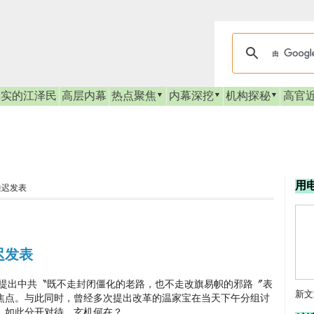
真实的江泽民
高层内幕
热点聚焦
内幕深挖
机构探秘
高官
用
推迟发表
迟发表
出中共〝既不走封闭僵化的老路，也不走改旗易帜的邪路〞表
新文
焦点。与此同时，曾经多次提出改革的温家宝在当天下午分组讨
，如此分开对待，玄机何在？