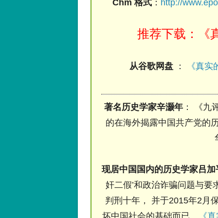
Chm 格式
：
http://www.ep
推荐下载：《真
从谷歌网盘
：
《真实的
著名历史学家辛灏年
： 《九
的在海外揭露中国共产党的历
现居中国国内的历史学家吕加
奸二假’和政治诈骗问题与要求
判刑十年， 并于2015年2月
坏中国社会的基础而已。
《真