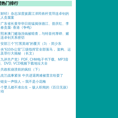
周热门排行
《财经》杂志深度披露江泽民铁杆党羽连卓钊的
惊人贪腐案
前广东省长黄华华日前猛揭张德江、曾庆红、李
长春贪腐- 香港《争鸣》
薄熙来澳门赌场洗钱被暗查，与特首何厚铧、赌
王连卓钊关系密切
公安部三个“打黑英雄”的覆灭（3）- 郑少东
中央“610办公室”三级指挥官全部落马， 架构、运
作及罪行大揭秘 （长文）
《九评共产党》PDF, CHM电子书下载、MP3音
、DVD, VCD视频下载地址大全
中共政权崩溃前的疯狂（下）
乌克兰战事紧张 中共进退两难被普京给耍了
铁链女一声惊人 -- 我不是小花梅
一个婴儿都不准出生 -- 骇人听闻的《百日无孩》
运动