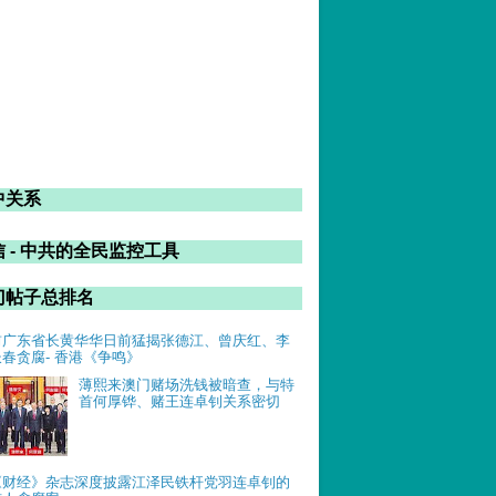
中关系
 - 中共的全民监控工具
门帖子总排名
前广东省长黄华华日前猛揭张德江、曾庆红、李
长春贪腐- 香港《争鸣》
薄熙来澳门赌场洗钱被暗查，与特
首何厚铧、赌王连卓钊关系密切
《财经》杂志深度披露江泽民铁杆党羽连卓钊的