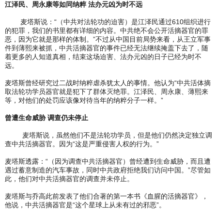
江泽民、周永康等如同纳粹 法办元凶为时不远
麦塔斯说：“（中共对法轮功的迫害）是江泽民通过610组织进行
的犯罪，我们的书里都有详细的内容。中共绝不会公开活摘器官的罪
恶，因为它就是那样的体制。”不过从中国目前局势来看，从王立军事
件到薄熙来被抓，中共活摘器官的事件已经无法继续掩盖下去了，随
着更多的人知道真相，结束这场迫害、法办元凶的日子已经为时不
远。
麦塔斯曾经研究过二战时纳粹虐杀犹太人的事情。他认为“中共活体摘
取法轮功学员器官就是犯下了群体灭绝罪。江泽民、周永康、薄熙来
等，对他们的处罚应该像对待当年的纳粹分子一样。”
曾遭生命威胁 调查仍未停止
麦塔斯说，虽然他们不是法轮功学员，但是他们仍然决定独立调
查中共活摘器官。因为“这是严重侵害人权的行为。”
麦塔斯透露：“（因为调查中共活摘器官）曾经遭到生命威胁，而且遭
遇过蓄意制造的汽车事故，同时中共政府拒绝我们访问中国。”尽管如
此，他们对中共活摘器官的调查并未停止。
麦塔斯与乔高此前发表了他们合著的第一本书《血腥的活摘器官》，
他说，中共活摘器官是“这个星球上从未有过的邪恶”。