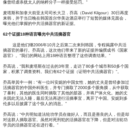
像曾经虐杀犹太人的纳粹分子一样接受惩罚。”
麦塔斯和加拿大前亚太司司长大卫．乔高（David Kilgour）30日再度
来韩，并于当日晚在韩国首尔华美达酒店举行了短暂的媒体见面会，
曝光他们掌握的中共活摘器官的新证据。
62个证据18种语言曝光中共活摘器官
这是他们继2006年10月之后第二次来到韩国，专程揭露中共活
摘器官的暴行。乔高说，这次他们带来了新的证据并编撰成书《国家
器官》。“我们的网站上用18种语言整理了这些调查结果。”
乔高说，“我和麦塔斯在过去的3年里，走访了80多个城市和50多个国
家，积累了调查资料。我们有62个证据（证明中共活摘器官）”。
乔高举其中一例：“有一位叫安妮的中国女性，她的丈夫是曾经参加过
活摘器官的中国外科医生，并专门摘取了2000多个眼角膜，从中获取
了暴利，其他的医生同时摘取了其他的脏器，并将尸体火化。她的丈
夫因此无法入睡，最后无法再进行活摘事宜，离开了中国。安妮到多
伦多以后披露了这个惊人的消息。”
乔高说：“中共明知道法轮功学员在做好人，而且是善良的人，但是却
对这群人摘取器官。虽然对死刑犯的活摘器官在下降，但是对法轮功
学员的活摘器官还在进行着。”