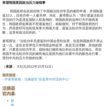
希望韩国莫因政治压力做错事
韩国政府在此前拒绝了中国籍法轮功学员的难民申请，并强制遣
返10人，目前仍有一人被关押。对此，麦塔斯认为：“强行遣返法轮功
学员的行为是违反国际人权条例的，韩国政府的这种行为不能再发
生，韩国政府如果真不想遣返他们，就能做到。对于韩国政府的行
为，乔高曾经写信给驻加拿大韩国大使，遣返法轮功学员是错误的判
断，这里有政治目的的。”
麦塔斯说：“法轮功学员遣返到中国会受到迫害，但是韩国政府不承认
这一点。这在全世界也只有韩国这样处理，真是无法理解。其他的国
家，只要是法轮功学员，就给他们难民地位和合法居住的地位。而在
韩国不给法轮功学员的难民地位是因为他们在看中共的眼色在行事，
受到中共的压力导致的结果。”
（
来源
： 大纪元2012年10月31日）
相关报道
：
-
学者章家敦：活摘器官“应是美中对话的中心”
活摘器
官内幕
:
超
限