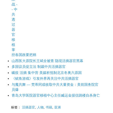
战 -
- 中
共
透
过
器
官
移
植
掌
控各国政要把柄
山西医大原院长王斌全被查 隐现活摘器官黑幕
多国议员促立法 制裁中共活摘器官
瞒疫 活摘 集中营 美媒析抵制北京冬奥六原因
《鱿鱼游戏》引发外界再关注中共活摘器官
与魔共舞 — 梵蒂冈或收取中共大量资金：美前国务院官
员爆
青岛大学医院器官移植中心主任臧运金据信跳楼自杀身亡
标签：
活摘器官
,
人物
,
书籍
,
亚洲