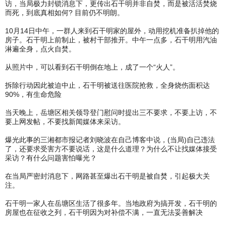
访，当局极力封锁消息下，更传出石干明并非自焚，而是被活活焚烧
而死，到底真相如何? 目前仍不明朗。
10月14日中午，一群人来到石干明家的屋外，动用挖机准备扒掉他的
房子。石干明上前制止，被村干部推开。中午一点多，石干明用汽油
淋遍全身，点火自焚。
从照片中，可以看到石干明倒在地上，成了一个“火人”。
拆除行动因此被迫中止，石干明被送往医院抢救，全身烧伤面积达
90%，有生命危险
当天晚上，岳塘区相关领导登门慰问时提出三不要求，不要上访，不
要上网发帖，不要找新闻媒体来采访。
爆光此事的三湘都市报记者刘晓波在自己博客中说，(当局)自已违法
了，还要求受害方不要说话，这是什么道理？为什么不让找媒体接受
采访？有什么问题害怕曝光？
在当局严密封消息下，网路甚至爆出石干明是被自焚，引起极大关
注。
石干明一家人在岳塘区生活了很多年。当地政府为搞开发，石干明的
房屋也在征收之列，石干明因为对补偿不满，一直无法妥善解决