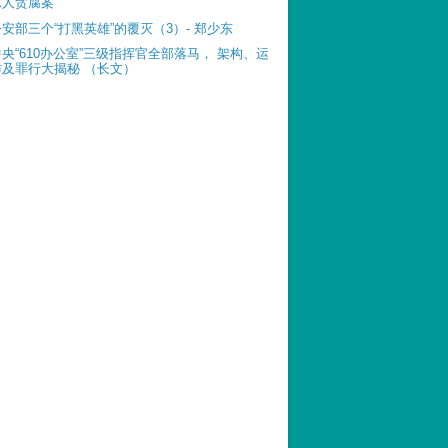
惊人贪腐案
公安部三个“打黑英雄”的覆灭（3）- 郑少东
中央“610办公室”三级指挥官全部落马， 架构、运
作及罪行大揭秘 （长文）