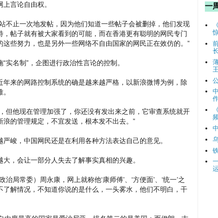
网上言论自由权。
一
网站不止一次地发帖，因为他们知道一些帖子会被删掉，他们发现
特，帖子就有被大家看到的可能，而在香港更有聪明的网民专门
的这些努力，也是另外一些网络不自由国家的网民正在效仿的。”
实施“实名制”，企图进行政治性言论的控制。
近年来的网路控制系统的确是越来越严格，以新浪微博为例，除
难。
论，但他现在管理加强了，你还没有发出来之前，它审查系统就开
频
新浪的管理规定，不宜发送，根本发不出去。”
越严峻，中国网民还是在利用各种方法表达自己的意见。
越大，会让一部分人失去了解事实真相的兴趣。
治局常委）周永康，网上就称他‘康师傅’、‘方便面’、‘统一’之
不了解情况，不知道你说的是什么，一头雾水，他们不明白，干