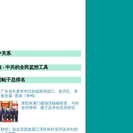
中关系
 - 中共的全民监控工具
门帖子总排名
前广东省长黄华华日前猛揭张德江、曾庆红、李
长春贪腐- 香港《争鸣》
薄熙来澳门赌场洗钱被暗查，与特
首何厚铧、赌王连卓钊关系密切
《财经》杂志深度披露江泽民铁杆党羽连卓钊的