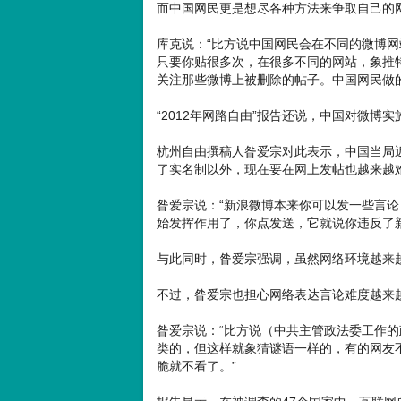
而中国网民更是想尽各种方法来争取自己的
库克说：“比方说中国网民会在不同的微博
只要你贴很多次，在很多不同的网站，象推
关注那些微博上被删除的帖子。中国网民做
“2012年网路自由”报告还说，中国对微博
杭州自由撰稿人昝爱宗对此表示，中国当局
了实名制以外，现在要在网上发帖也越来越
昝爱宗说：“新浪微博本来你可以发一些言
始发挥作用了，你点发送，它就说你违反了
与此同时，昝爱宗强调，虽然网络环境越来
不过，昝爱宗也担心网络表达言论难度越来
昝爱宗说：“比方说（中共主管政法委工作的政
类的，但这样就象猜谜语一样的，有的网友
脆就不看了。”