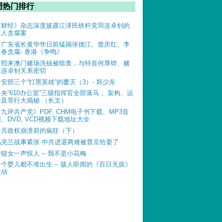
周热门排行
《财经》杂志深度披露江泽民铁杆党羽连卓钊的
惊人贪腐案
前广东省长黄华华日前猛揭张德江、曾庆红、李
长春贪腐- 香港《争鸣》
薄熙来澳门赌场洗钱被暗查，与特首何厚铧、赌
王连卓钊关系密切
公安部三个“打黑英雄”的覆灭（3）- 郑少东
中央“610办公室”三级指挥官全部落马， 架构、运
作及罪行大揭秘 （长文）
《九评共产党》PDF, CHM电子书下载、MP3音
、DVD, VCD视频下载地址大全
中共政权崩溃前的疯狂（下）
乌克兰战事紧张 中共进退两难被普京给耍了
铁链女一声惊人 -- 我不是小花梅
一个婴儿都不准出生 -- 骇人听闻的《百日无孩》
运动