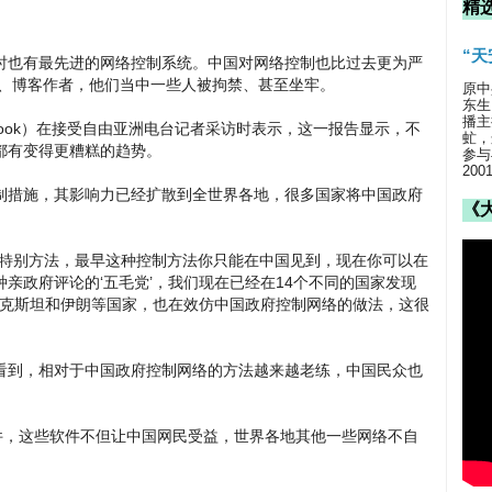
精
“
时也有最先进的网络控制系统。中国对网络控制也比过去更为严
友、博客作者，他们当中一些人被拘禁、甚至坐牢。
原中
东生
播主
 cook）在接受自由亚洲电台记者采访时表示，这一报告显示，不
虻，
都有变得更糟糕的趋势。
参与
20
制措施，其影响力已经扩散到全世界各地，很多国家将中国政府
《
些特别方法，最早这种控制方法你只能在中国见到，现在你可以在
亲政府评论的‘五毛党’，我们现在已经在14个不同的国家发现
别克斯坦和伊朗等国家，也在效仿中国政府控制网络的做法，这很
看到，相对于中国政府控制网络的方法越来越老练，中国民众也
。
件，这些软件不但让中国网民受益，世界各地其他一些网络不自
。