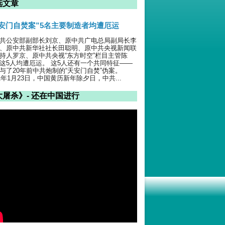
选文章
天安门自焚案”5名主要制造者均遭厄运
共公安部副部长刘京、原中共广电总局副局长李
、原中共新华社社长田聪明、原中共央视新闻联
持人罗京、原中共央视“东方时空”栏目主管陈
这5人均遭厄运。 这5人还有一个共同特征——
与了20年前中共炮制的“天安门自焚”伪案。
01年1月23日，中国黄历新年除夕日，中共...
大屠杀》- 还在中国进行