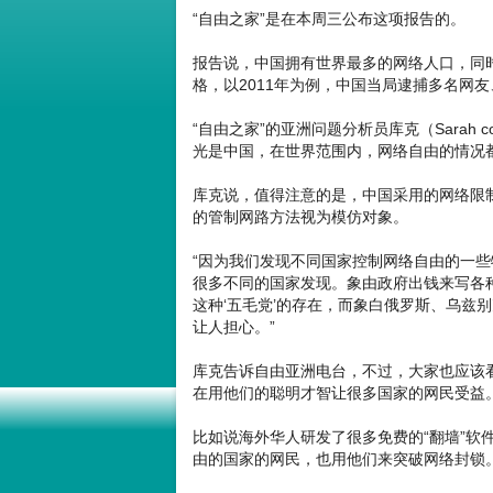
“自由之家”是在本周三公布这项报告的。
报告说，中国拥有世界最多的网络人口，同
格，以2011年为例，中国当局逮捕多名网
“自由之家”的亚洲问题分析员库克（Sarah
光是中国，在世界范围内，网络自由的情况
库克说，值得注意的是，中国采用的网络限
的管制网路方法视为模仿对象。
“因为我们发现不同国家控制网络自由的一
很多不同的国家发现。象由政府出钱来写各种
这种‘五毛党’的存在，而象白俄罗斯、乌兹
让人担心。”
库克告诉自由亚洲电台，不过，大家也应该
在用他们的聪明才智让很多国家的网民受益
比如说海外华人研发了很多免费的“翻墙”软
由的国家的网民，也用他们来突破网络封锁