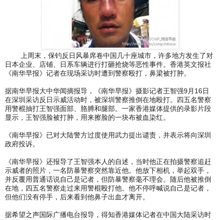
上周末，保钓反日风暴席卷中国几十座城市，许多地方发生了对
日本企业、店铺、日系车辆进行打砸抢烧等恶性事件。香港英文报社
《南华早报》记者在现场采访时遭到警察殴打，鼻梁被打肿。
据南华早报大中华闻摘报导，《南华早报》摄影记者王智强9月16日
在深圳采访反日示威活动时，被深圳警察推倒在地殴打。四五名警察
用警棍抽打王智强面部、胳膊和腿部。一家香港媒体提供的录影片段
显示，王智强脸被打肿，用来擦脸的一块布被血染红。
《南华早报》已对大陆警方过度使用武力提出谴责，并表示将向深圳
政府投诉。
《南华早报》还报导了王智强本人的自述，当时他正在拍摄警察追赶
示威者的照片，一名防暴警察突然靠近他。他放下相机，举起双手，
并反覆用普通话说自己是记者，但防暴警察毫不理会。随后他被推倒
在地，四五名警察走过来用警棍殴打他。他不停呼喊说自己是记者，
但他们没有停手，后来看到他鼻子出血才离开。
据希望之声国际广播电台报导，得知香港媒体记者在中国大陆采访时