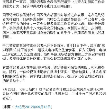
遭遇暴打一事后，国际记者联会表示强烈谴责中共警方对新闻工作者
的暴力行为，要求中共政府停止打压新闻自由。
国际记者联会香港和中国区代表胡丽云向希望之声表示，这次见到记
者怎样被打，打到鼻梁裂掉，同时公安是很清楚他是一个记者时，都
这样打下去的时候，一定会令很多新闻工作者更加忧虑。胡丽云还表
示，事件反映中共十八大前再次压制传媒，令新闻自由进一步倒退。
国际记联要求中共政府彻查暴力殴打记者事件，并加强新闻资讯的透
明度。
中共警察随意殴打媒体记者已经不是首次。9月13日下午，武汉市“东
湖景园”在建工地发生一起载人电梯高空坠落惨案，官方报导称，电梯
上19名施工人员全部遇难。随即事故现场被警方和施工方保安严密封
锁，多家媒体记者被驱离，有民众疑其隐瞒真实的死亡人数。
有媒体记者因为在事故现场拍照，遭到警察和保安的围殴，相机被夺
走。随后，一位经视直播记者在微博中证实：“记者拍摄时，被几名穿
制服的保安看到，要求我们删除所有镜头，在出示记者证后仍对我们
的记者动手。”
7月28日，《朝日新闻》驻华记者奥寺淳在江苏启东民众示威活动中
采访拍照时“遭十几名警察的暴打，头部被踢，并被没收了照相机和记
者证”。
(
来源
：
大纪元2012年09月18日
）