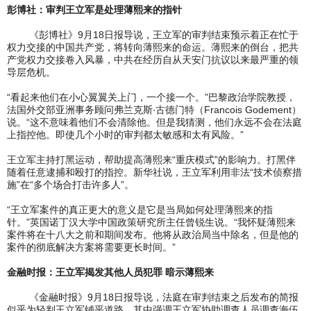
彭博社：审判王立军是处理薄熙来的指针
《彭博社》9月18日报导说，王立军的审判结束预示着正在忙于
权力交接的中国共产党，将转向薄熙来的命运。薄熙来的倒台，把共
产党权力交接卷入风暴，中共在经历自从天安门抗议以来最严重的领
导层危机。
“看起来他们在小心翼翼关上门，一个接一个。”巴黎政治学院教授，
法国外交部亚洲事务顾问弗兰克斯‧古德门特（Francois Godement）
说。“这不意味着他们不会清除他。但是我猜测，他们永远不会在法庭
上指控他。即使几个小时的审判都太敏感和太有风险。”
王立军主持打黑运动，帮助提高薄熙来“重庆模式”的影响力。打黑伴
随着任意逮捕和殴打的指控。新华社说，王立军利用非法“技术侦察措
施”在“多个场合打击许多人”。
“王立军案件的真正更大的意义是它是当局如何处理薄熙来的指
针。”英国诺丁汉大学中国政策研究所主任曾锐生说。“我怀疑薄熙来
案件将在十八大之前和期间发布。他将从政治局当中除名，但是他的
案件的彻底解决方案将需要更长时间。”
金融时报：王立军揭发其他人员犯罪 暗示薄熙来
《金融时报》9月18日报导说，法庭在审判结束之后发布的简报
似乎为轻判王立军铺平道路，其中强调王立军协助调查人员调查海伍