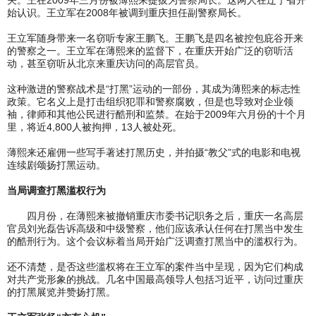
始认识。王立军在2008年被调到重庆担任副警察局长。
王立军随身带来一名窃听专家王鹏飞。王鹏飞是四名被控包庇谷开来
的警察之一。王立军在薄熙来的监督下，在重庆开始广泛的窃听活
动，甚至窃听从北京来重庆访问的高层官员。
这种激进的警察战术是“打黑”运动的一部份，其成为薄熙来的标志性
政策。它名义上是打击组织犯罪和警察腐败，但是也导致对企业领
袖，律师和其他公民进行酷刑和监禁。在始于2009年六月份的十个月
里，将近4,800人被拘押，13人被处死。
薄熙来还雇佣一些写手著述打黑历史，并拍摄“教父”式的电影和电视
连续剧颂扬打黑运动。
当局调查打黑滥权行为
四月份，在薄熙来被撤销重庆市委书记职务之后，重庆一名高层
官员刘光磊告诉高级和中级警察，他们应该承认任何在打黑当中发生
的酷刑行为。这个会议标着当局开始广泛调查打黑当中的滥权行为。
还不清楚，是否这些滥权将在王立军的案件当中呈现，因为它们构成
对共产党形象的挑战。几名中国最高领导人包括习近平，访问过重庆
的打黑展览并赞扬打黑。