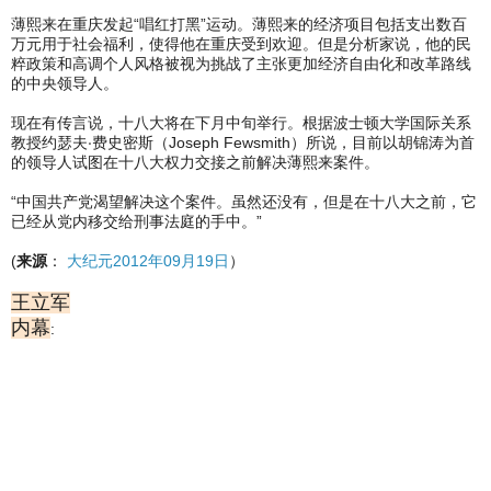
薄熙来在重庆发起“唱红打黑”运动。薄熙来的经济项目包括支出数百
万元用于社会福利，使得他在重庆受到欢迎。但是分析家说，他的民
粹政策和高调个人风格被视为挑战了主张更加经济自由化和改革路线
的中央领导人。
现在有传言说，十八大将在下月中旬举行。根据波士顿大学国际关系
教授约瑟夫‧费史密斯（Joseph Fewsmith）所说，目前以胡锦涛为首
的领导人试图在十八大权力交接之前解决薄熙来案件。
“中国共产党渴望解决这个案件。虽然还没有，但是在十八大之前，它
已经从党内移交给刑事法庭的手中。”
(
来源
：
大纪元2012年09月19日
）
王立军
内幕
: