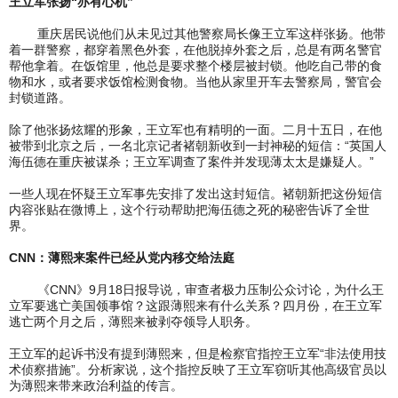
王立军张扬“亦有心机”
重庆居民说他们从未见过其他警察局长像王立军这样张扬。他带
着一群警察，都穿着黑色外套，在他脱掉外套之后，总是有两名警官
帮他拿着。在饭馆里，他总是要求整个楼层被封锁。他吃自己带的食
物和水，或者要求饭馆检测食物。当他从家里开车去警察局，警官会
封锁道路。
除了他张扬炫耀的形象，王立军也有精明的一面。二月十五日，在他
被带到北京之后，一名北京记者褚朝新收到一封神秘的短信：“英国人
海伍德在重庆被谋杀；王立军调查了案件并发现薄太太是嫌疑人。”
一些人现在怀疑王立军事先安排了发出这封短信。褚朝新把这份短信
内容张贴在微博上，这个行动帮助把海伍德之死的秘密告诉了全世
界。
CNN：薄熙来案件已经从党内移交给法庭
《CNN》9月18日报导说，审查者极力压制公众讨论，为什么王
立军要逃亡美国领事馆？这跟薄熙来有什么关系？四月份，在王立军
逃亡两个月之后，薄熙来被剥夺领导人职务。
王立军的起诉书没有提到薄熙来，但是检察官指控王立军“非法使用技
术侦察措施”。分析家说，这个指控反映了王立军窃听其他高级官员以
为薄熙来带来政治利益的传言。