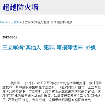
超越防火墙
Home
»
王立军
»
王立军揭“其他人”犯罪, 暗指薄熙来- 外媒
2012-09-19
王立军揭“其他人”犯罪, 暗指薄熙来- 外媒
中共周一（17日）对王立军的秘密审判包括两项控罪，叛逃罪和
滥权罪，其中滥权罪集中在非法监听。《纽约时报》报导，王立军是
在薄熙来监督下，广泛窃听，甚至窃听从北京来重庆的高层官员。这
种“打黑”成为薄熙来的标志性政策。法庭简报提及王立军提供“其他人
员”“严重犯罪”信息。专家分析，这预示稍后薄熙来会面临审判。