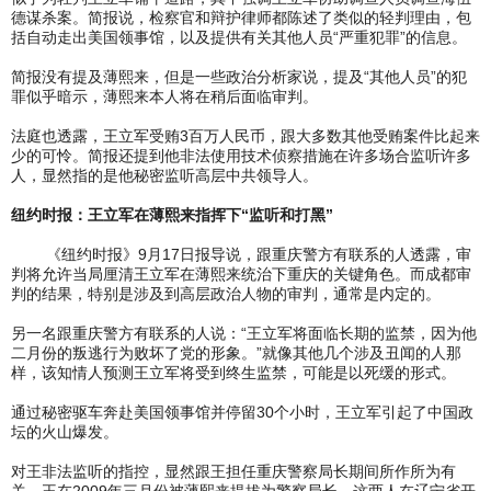
德谋杀案。简报说，检察官和辩护律师都陈述了类似的轻判理由，包
括自动走出美国领事馆，以及提供有关其他人员“严重犯罪”的信息。
简报没有提及薄熙来，但是一些政治分析家说，提及“其他人员”的犯
罪似乎暗示，薄熙来本人将在稍后面临审判。
法庭也透露，王立军受贿3百万人民币，跟大多数其他受贿案件比起来
少的可怜。简报还提到他非法使用技术侦察措施在许多场合监听许多
人，显然指的是他秘密监听高层中共领导人。
纽约时报：王立军在薄熙来指挥下“监听和打黑”
《纽约时报》9月17日报导说，跟重庆警方有联系的人透露，审
判将允许当局厘清王立军在薄熙来统治下重庆的关键角色。而成都审
判的结果，特别是涉及到高层政治人物的审判，通常是内定的。
另一名跟重庆警方有联系的人说：“王立军将面临长期的监禁，因为他
二月份的叛逃行为败坏了党的形象。”就像其他几个涉及丑闻的人那
样，该知情人预测王立军将受到终生监禁，可能是以死缓的形式。
通过秘密驱车奔赴美国领事馆并停留30个小时，王立军引起了中国政
坛的火山爆发。
对王非法监听的指控，显然跟王担任重庆警察局长期间所作所为有
关。王在2009年三月份被薄熙来提拔为警察局长。这两人在辽宁省开