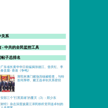
中关系
 - 中共的全民监控工具
门帖子总排名
前广东省长黄华华日前猛揭张德江、曾庆红、李
长春贪腐- 香港《争鸣》
薄熙来澳门赌场洗钱被暗查，与特
首何厚铧、赌王连卓钊关系密切
公安部三个“打黑英雄”的覆灭（3）- 郑少东
《财经》杂志深度披露江泽民铁杆党羽连卓钊的
惊人贪腐案