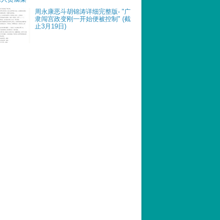
周永康恶斗胡锦涛详细完整版- "广
隶闯宫政变刚一开始便被控制" (截
止3月19日)