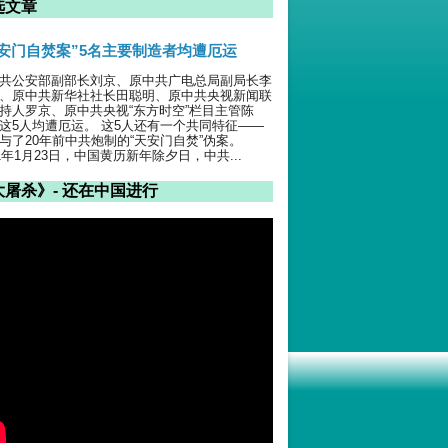
选文章
天安门自焚案”5名主要制造者均遭厄运
共公安部副部长刘京、原中共广电总局副局长李
、原中共新华社社长田聪明、原中共央视新闻联
持人罗京、原中共央视“东方时空”栏目主管陈
这5人均遭厄运。 这5人还有一个共同特征——
与了20年前中共炮制的“天安门自焚”伪案。
01年1月23日，中国黄历新年除夕日，中共...
大屠杀》- 还在中国进行