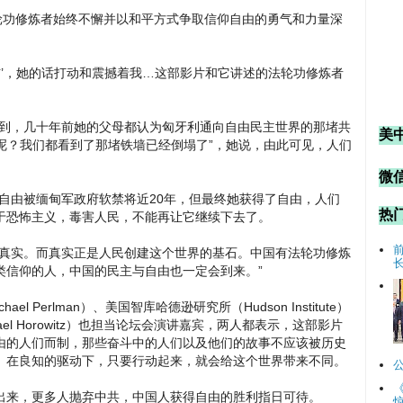
轮功修炼者始终不懈并以和平方式争取信仰自由的勇气和力量深
信’，她的话打动和震撼着我…这部影片和它讲述的法轮功修炼者
提到，几十年前她的父母都认为匈牙利通向自由民主世界的那堵共
美
样呢？我们都看到了那堵铁墙已经倒塌了”，她说，由此可见，人们
微信
自由被缅甸军政府软禁将近20年，但最终她获得了自由，人们
热
于恐怖主义，毒害人民，不能再让它继续下去了。
怕真实。而真实正是人民创建这个世界的基石。中国有法轮功修炼
类信仰的人，中国的民主与自由也一定会到来。”
el Perlman）、美国智库哈德逊研究所（Hudson Institute）
el Horowitz）也担当论坛会演讲嘉宾，两人都表示，这部影片
由的人们而制，那些奋斗中的人们以及他们的故事不应该被历史
。在良知的驱动下，只要行动起来，就会给这个世界带来不同。
出来，更多人抛弃中共，中国人获得自由的胜利指日可待。