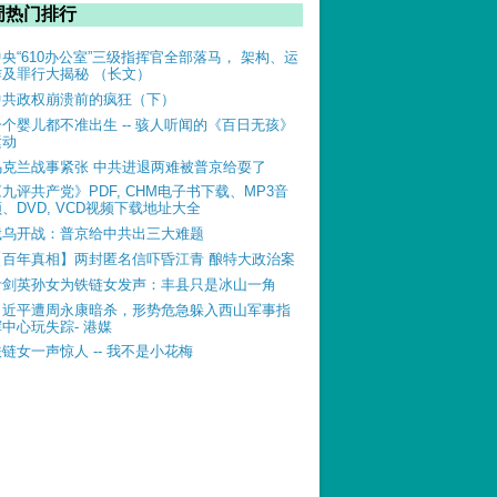
周热门排行
中央“610办公室”三级指挥官全部落马， 架构、运
作及罪行大揭秘 （长文）
中共政权崩溃前的疯狂（下）
一个婴儿都不准出生 -- 骇人听闻的《百日无孩》
运动
乌克兰战事紧张 中共进退两难被普京给耍了
《九评共产党》PDF, CHM电子书下载、MP3音
、DVD, VCD视频下载地址大全
俄乌开战：普京给中共出三大难题
【百年真相】两封匿名信吓昏江青 酿特大政治案
叶剑英孙女为铁链女发声：丰县只是冰山一角
习近平遭周永康暗杀，形势危急躲入西山军事指
挥中心玩失踪- 港媒
铁链女一声惊人 -- 我不是小花梅