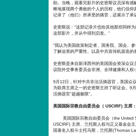
助。当晚，观看完影片的史密斯议员深有感
晰地展现两个勇敢的个人的历程，他们信仰
记录了（他们）所承受的痛苦，还展示了承
史密斯说﹕“这部记录片也给其他那些同样
这部影片，并从中得到启发。”
“我认为美国政策制定者、国务院、国会、
了解迫害的严重性、以及中共宣传机器造的
史密斯是来自新泽西州的美国国会资深众议员
议院外交事务委员会非洲、全球健康和人权
9月12日，针对中共非法活摘器官，美国众
为联席主席之一的史密斯主持了听证会。9月
活摘器官“超越极限”。
美国国际宗教自由委员会（ USCIRF) 
美国国际宗教自由委员会（the United States Co
USCIRF) 主席、兰托斯人权与正义基金会主席卡翠
国著名人权斗士托马斯．兰托斯(Thomas L