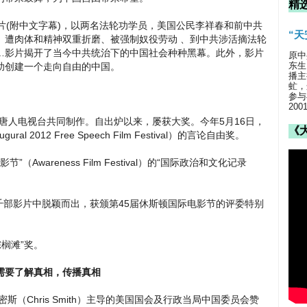
精
片(附中文字幕)，以两名法轮功学员，美国公民李祥春和前中共
“
、遭肉体和精神双重折磨、被强制奴役劳动 、到中共涉活摘法轮
…影片揭开了当今中共统治下的中国社会种种黑幕。此外，影片
原中
东生
助创建一个走向自由的中国。
播主
虻，
参与
20
ns和新唐人电视台共同制作。自出炉以来，屡获大奖。今年5月16日，
《
l 2012 Free Speech Film Festival）的言论自由奖。
Awareness Film Festival）的“国际政治和文化记录
数千部影片中脱颖而出，获颁第45届休斯顿国际电影节的评委特别
棕榈滩”奖。
需要了解真相，传播真相
Chris Smith）主导的美国国会及行政当局中国委员会赞