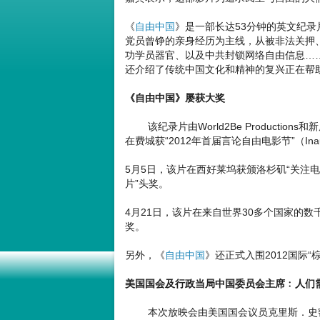
《
自由中国
》是一部长达53分钟的英文纪录
党员曾铮的亲身经历为主线，从被非法关押
功学员器官、以及中共封锁网络自由信息…
还介绍了传统中国文化和精神的复兴正在帮
《自由中国》屡获大奖
该纪录片由World2Be Productio
在费城获“2012年首届言论自由电影节”（Inaugura
5月5日，该片在西好莱坞获颁洛杉矶“关注电影节”（
片”头奖。
4月21日，该片在来自世界30多个国家的
奖。
另外，《
自由中国
》还正式入围2012国际“
美国国会及行政当局中国委员会主席﹕人们
本次放映会由美国国会议员克里斯．史密斯（