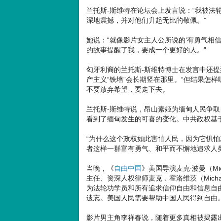
兰托斯-斯维特在论坛会上发言说：“我被法
深地震撼，并对他们升起无比的敬佩。”
她说：“就像影片女主人公所说的‘有勇气相
的故事提醒了我，要成一个更好的人。”
匈牙利裔的兰托斯-斯维特博士在发言中还
产主义“铁墙”会长期竖在那里。“但结果怎
不要放弃希望，要走下去。
兰托斯-斯维特说，昂山素姬为缅甸人民争取
看到了缅甸发生的可喜的变化。中共政权基
“为什么这个政权如此害怕人民，因为它惧
者这样一群富有勇气、和平而不懈地追求人
当晚，《
自由中国
》美国导演麦克‧波曼（Micha
主任、资深人权律师麦克．霍洛维茨（Micha
为法轮功学员和所有追求信仰自由和信息自
遗忘。美国人民需要帮助中国人民得到自由
影片男主角李祥春说，随着更多真相被揭露