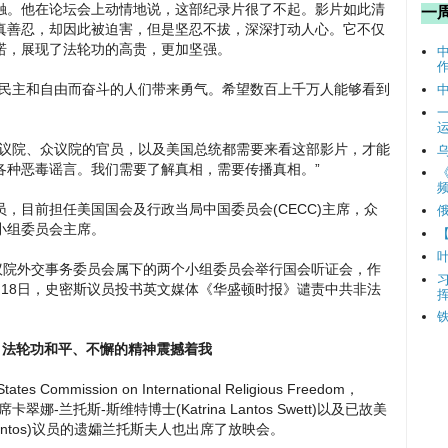
触。他在论坛会上动情地说，这部纪录片很了不起。影片如此清
一
真善忍，却因此被迫害，但是坚忍不拔，深深打动人心。它不仅
诺，展现了法轮功的高贵，更加坚强。
为民主和自由而奋斗的人们带来勇气。希望数百上千万人能够看到
参议院、众议院的官员，以及美国总统都需要来看这部影片，才能
各种恶毒谣言。我们需要了解真相，需要传播真相。”
频
，目前担任美国国会及行政当局中国委员会(CECC)主席，众
小组委员会主席。
议院外交事务委员会属下的两个小组委员会举行国会听证会，作
18日，史密斯议员投书英文媒体《华盛顿时报》谴责中共非法
主席：法轮功和平、不懈的精神震撼着我
mmission on International Religious Freedom，
娜-兰托斯-斯维特博士(Katrina Lantos Swett)以及已故美
antos)议员的遗孀兰托斯夫人也出席了放映会。