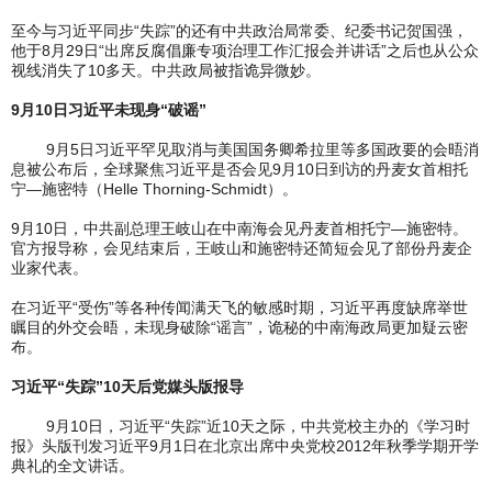
至今与习近平同步“失踪”的还有中共政治局常委、纪委书记贺国强，
他于8月29日“出席反腐倡廉专项治理工作汇报会并讲话”之后也从公众
视线消失了10多天。中共政局被指诡异微妙。
9月10日习近平未现身“破谣”
9月5日习近平罕见取消与美国国务卿希拉里等多国政要的会晤消
息被公布后，全球聚焦习近平是否会见9月10日到访的丹麦女首相托
宁—施密特（Helle Thorning-Schmidt）。
9月10日，中共副总理王岐山在中南海会见丹麦首相托宁—施密特。
官方报导称，会见结束后，王岐山和施密特还简短会见了部份丹麦企
业家代表。
在习近平“受伤”等各种传闻满天飞的敏感时期，习近平再度缺席举世
瞩目的外交会晤，未现身破除“谣言”，诡秘的中南海政局更加疑云密
布。
习近平“失踪”10天后党媒头版报导
9月10日，习近平“失踪”近10天之际，中共党校主办的《学习时
报》头版刊发习近平9月1日在北京出席中央党校2012年秋季学期开学
典礼的全文讲话。