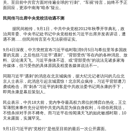
关。至目前中共官方面对传遍全球的“行刺”、“车祸”传言，始终不予正
面回应，更添中南海“暗杀”疑云。
民间传习出席中央党校活动遇不测
据民间相传，9月1日，中共中央党校2012年秋季开学典礼，政
治局常委、中央书记处书记中央党校校长习近平出席并发表讲话，遭
遇不测......但民间传言至今无法获得证实。
9月4日深夜，中方突然宣布习近平临时取消9月5日与希拉里等多国政
要的见面，之后包括习近平“遇刺”、“背部受伤”等在内的各种消息、放
料、议论满天飞。习近平身体不适、或“背部受伤”的说法见诸多家海
外媒体，但习受伤的具体原因及程度各媒体说法不一。
同期习近平“遇刺”的消息在北京城疯传，据大纪元记者访问的几位北
京人士表示，此消息引起京城震惊！北京民众疯传，习近平背部遭刀
袭或枪击，而“刺杀”习近平的刺客是中共政法委书记周永康的手下，
即周永康是幕后策划人。
民众表示，中共18大前，党内争夺最高权力席位的博弈白热化，王立
军薄熙来事件充分证明中共党内高层为保自身权利，斗得你死我活，
不惜杀掉对手并不稀奇。而习近平在传闻满天飞的如此敏感时期，10
天未露面，实属罕见。
9月1日习近平的“党校行”是他至目前的最后一次公开露面。