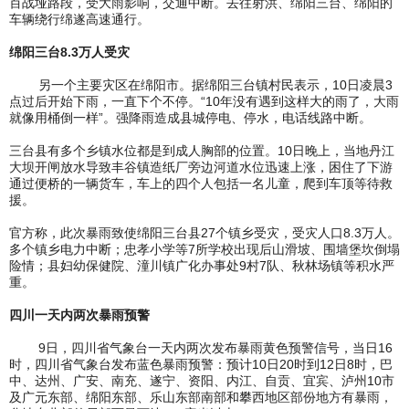
百战垭路段，受大雨影响，交通中断。去往射洪、绵阳三台、绵阳的
车辆绕行绵遂高速通行。
绵阳三台8.3万人受灾
另一个主要灾区在绵阳市。据绵阳三台镇村民表示，10日凌晨3
点过后开始下雨，一直下个不停。“10年没有遇到这样大的雨了，大雨
就像用桶倒一样”。强降雨造成县城停电、停水，电话线路中断。
三台县有多个乡镇水位都是到成人胸部的位置。10日晚上，当地丹江
大坝开闸放水导致丰谷镇造纸厂旁边河道水位迅速上涨，困住了下游
通过便桥的一辆货车，车上的四个人包括一名儿童，爬到车顶等待救
援。
官方称，此次暴雨致使绵阳三台县27个镇乡受灾，受灾人口8.3万人。
多个镇乡电力中断；忠孝小学等7所学校出现后山滑坡、围墙堡坎倒塌
险情；县妇幼保健院、潼川镇广化办事处9村7队、秋林场镇等积水严
重。
四川一天内两次暴雨预警
9日，四川省气象台一天内两次发布暴雨黄色预警信号，当日16
时，四川省气象台发布蓝色暴雨预警：预计10日20时到12日8时，巴
中、达州、广安、南充、遂宁、资阳、内江、自贡、宜宾、泸州10市
及广元东部、绵阳东部、乐山东部南部和攀西地区部份地方有暴雨，