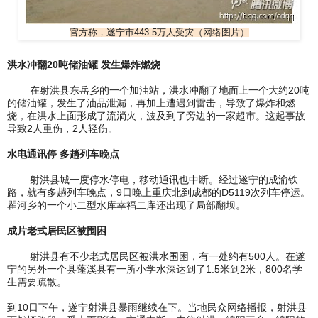
官方称，遂宁市443.5万人受灾（网络图片）
洪水冲翻20吨储油罐 发生爆炸燃烧
在射洪县东岳乡的一个加油站，洪水冲翻了地面上一个大约20吨
的储油罐，发生了油品泄漏，再加上遭遇到雷击，导致了爆炸和燃
烧，在洪水上面形成了流淌火，波及到了旁边的一家超市。这起事故
导致2人重伤，2人轻伤。
水电通讯停 多趟列车晚点
射洪县城一度停水停电，移动通讯也中断。经过遂宁的成渝铁
路，就有多趟列车晚点，9日晚上重庆北到成都的D5119次列车停运。
瞿河乡的一个小二型水库幸福二库还出现了局部翻坝。
成片老式居民区被围困
射洪县有不少老式居民区被洪水围困，有一处约有500人。在遂
宁的另外一个县蓬溪县有一所小学水深达到了1.5米到2米，800名学
生需要疏散。
到10日下午，遂宁射洪县暴雨继续在下。当地民众网络播报，射洪县