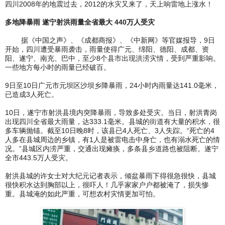
四川2008年的地震过去，2012的水灾又来了，天上响雷地上涨水！
多地降暴雨 遂宁射洪雨量全省最大 440万人受灾
据《中国之声》、《成都商报》、《中新网》等官媒报导，9日
开始，四川遭受暴雨袭击，雨量使得广元、绵阳、德阳、成都、资
阳、遂宁、南充、巴中，至少8个县市出现洪涝灾情，受到严重影响。
一些地方每小时的雨量已经破百。
9日至10日广元市元坝区沙坝乡降暴雨，24小时内雨量达141.0毫米，
已造成3人死亡。
10日，遂宁市射洪县境内突降暴雨，导致多处受灾。当日，射洪青岗
出现四川全省最大雨量，达333.1毫米。县城的街道有大量的积水，很
多车辆抛锚。截至10日晚8时，该县已4人死亡、3人失踪。“死亡的4
人多在县城周边的乡镇，有1人是被雷电击中身亡，也有溺水死亡的情
况。”县城区内涝严重，交通出现瘫痪，多条县乡道路也被阻断。遂宁
全市443.5万人受灾。
射洪县城的许女士对大纪元记者表示，倾盆暴雨下得很急很快，县城
很快积水达到胸部以上，很吓人！几乎家家户户都被淹了，损失惨
重。县城淹的如此严重，可想农村灾情更加可怕。